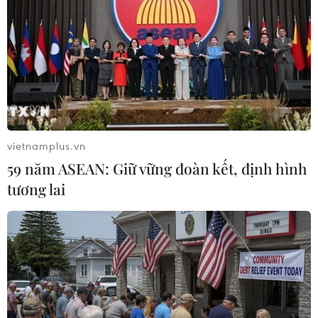
Bộ Nông nghiệp và Phát triển nông thôn khuyến
khích các hoạt động ứng dụng các công nghệ số
như cảm biến, IoT, trí tuệ nhân tạo và khai thác
dữ liệu để theo dõi các thông số đất đai, thời
tiết... nhằm tăng năng suất và cải thiện chất
lượng sản phẩm nông nghiệp./.
vietnamplus.vn
59 năm ASEAN: Giữ vững đoàn kết, định hình
(TTXVN/Vietnam+)
tương lai