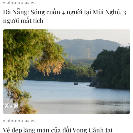
vietnamplus.vn
Đà Nẵng: Sóng cuốn 4 người tại Mũi Nghê, 3
người mất tích
vietnamplus.vn
Vẻ đẹp lãng mạn của đồi Vọng Cảnh tại