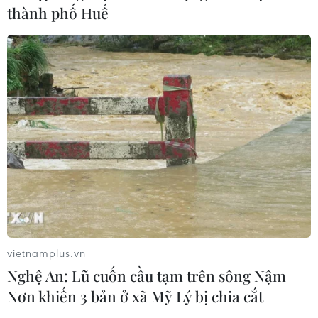
thành phố Huế
TIN CÙNG CHUYÊN MỤC
vietnamplus.vn
Nghệ An: Lũ cuốn cầu tạm trên sông Nậm
EU triển khai mạng vệ tinh riêng,
Nơn khiến 3 bản ở xã Mỹ Lý bị chia cắt
củng cố chủ quyền số
08/08/2026 04:15