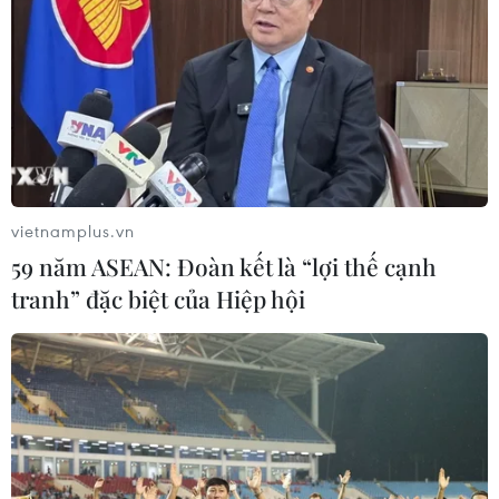
Phó Tổng Biên tập: NGUYỄN THỊ TÁM, KHÚC THANH
THỦY
Sở hữu trí tuệ
Quy định sử dụng
RSS
Hỗ trợ
Ngôn ngữ
TTXVN
vietnamplus.vn
Dịch vụ tin
Quảng cáo
59 năm ASEAN: Đoàn kết là “lợi thế cạnh
Liên hệ
tranh” đặc biệt của Hiệp hội
Giấy phép số: 1374/GP-BTTTT do Bộ Thông tin và Truyền thông
cấp ngày 11/9/2008.
Quảng cáo: Phó TBT Nguyễn Thị Tám: 093.5958688, Email:
tamvna@gmail.com