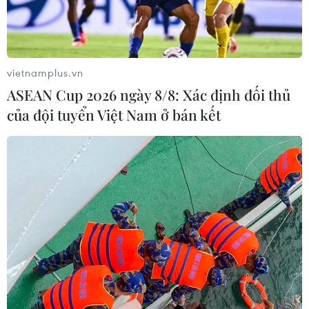
TIN LIÊN QUAN
vietnamplus.vn
ASEAN Cup 2026 ngày 8/8: Xác định đối thủ
của đội tuyển Việt Nam ở bán kết
TP.HCM triển khai Chiến lược quản trị dữ
liệu phục vụ chuyển đổi số