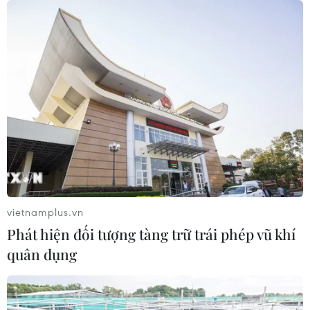
Trung Quốc: E-Town Bắc Kinh
hướng tới trở thành trung tâm AI
toàn cầu năm 2030
08/08/2026 02:11
Việt Nam vượt xa mức trung bình
toàn cầu về ứng dụng AI trong công
việc
vietnamplus.vn
07/08/2026 23:38
Phát hiện đối tượng tàng trữ trái phép vũ khí
quân dụng
Naver và NVIDIA tăng tốc xây dựng
“Nhà máy AI,” hướng tới doanh thu
từ năm 2027