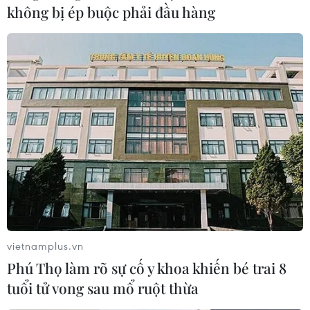
không bị ép buộc phải đầu hàng
Chuyển đổi số sẽ đem lại 1,1% tăng trưởng
GDP mỗi năm cho Việt Nam
10/04/2023 05:25
Chính phủ đã và đang đẩy mạnh sử dụng hệ thống
thanh toán trực tuyến của Cổng Dịch vụ công quốc gia
để thúc đẩy việc thanh toán trực tuyến phí, lệ phí, thuế,
nộp phạt xử lý vi phạm hành chính...
vietnamplus.vn
Phú Thọ làm rõ sự cố y khoa khiến bé trai 8
tuổi tử vong sau mổ ruột thừa