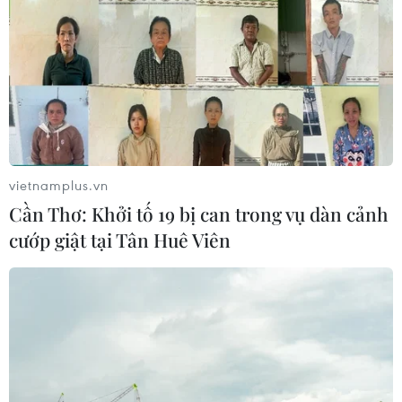
xuất sắc của cơ quan nhà nước, đơn vị sự nghiệp,
doanh nghiệp và cá nhân, góp phần thúc đẩy công
cuộc chuyển đổi số quốc gia.
vietnamplus.vn
Cần Thơ: Khởi tố 19 bị can trong vụ dàn cảnh
cướp giật tại Tân Huê Viên