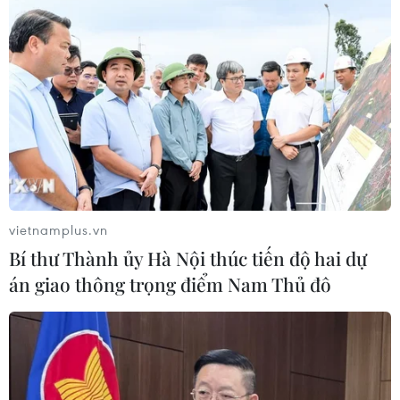
chuyên sâu tại Bệnh viện K
06/08/2026 02:13
Chọn đúng đầu tàu: Danh mục
doanh nghiệp nhà nước mạnh và bài
toán giao nhiệm vụ
06/08/2026 00:56
Xem thêm
vietnamplus.vn
Bí thư Thành ủy Hà Nội thúc tiến độ hai dự
án giao thông trọng điểm Nam Thủ đô
CƠ QUAN CHỦ QUẢN: THÔNG TẤN XÃ VIỆT NAM
Tổng Biên tập: TRẦN TIẾN DUẨN