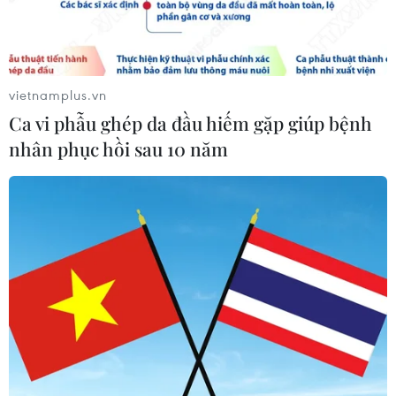
Google Wallet cho phép phụ huynh
thiết lập số dư an toàn của con cái
06/08/2026 23:44
vietnamplus.vn
Ca vi phẫu ghép da đầu hiếm gặp giúp bệnh
nhân phục hồi sau 10 năm
ChatGPT cung cấp tính năng chat
không giới hạn cho người dùng miễn
phí
06/08/2026 23:32
Phát hiện lỗ hổng bảo mật nghiêm
trọng trên loạt trình duyệt tích hợp
AI
06/08/2026 15:57