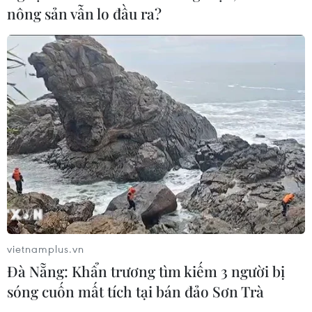
thuộc phần lớn vào đối tác OpenAI
nông sản vẫn lo đầu ra?
06/08/2026 06:31
Tây Ninh: Tạo điều kiện hình thành
doanh nghiệp công nghệ chiến lược
06/08/2026 04:45
Việt Nam hướng tới làm
chủ 10 công nghệ lõi vào năm 2030
06/08/2026 04:38
vietnamplus.vn
Đà Nẵng: Khẩn trương tìm kiếm 3 người bị
Ngày An ninh mạng Việt Nam: Kiến
sóng cuốn mất tích tại bán đảo Sơn Trà
tạo không gian mạng an toàn, nhân