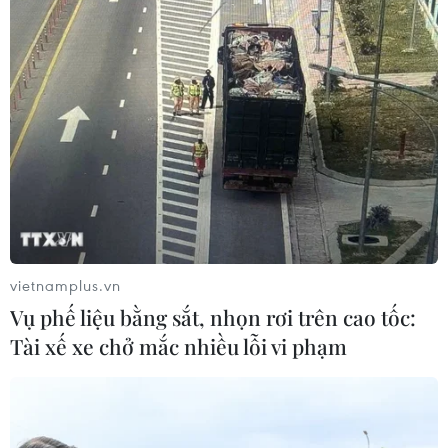
Nghệ An: Lũ cuốn cầu tạm trên sông
Nậm Nơn khiến 3 bản ở xã Mỹ Lý bị
chia cắt
08/08/2026 06:36
An Giang: Các bãi rác quá tải trong
khi dự án xử lý tập trung chậm tiến
độ
08/08/2026 05:39
vietnamplus.vn
Đà Nẵng tìm "lời giải bài toán" an
Vụ phế liệu bằng sắt, nhọn rơi trên cao tốc:
ninh nguồn nước
Tài xế xe chở mắc nhiều lỗi vi phạm
08/08/2026 05:05
Sơn La công bố tình huống khẩn cấp