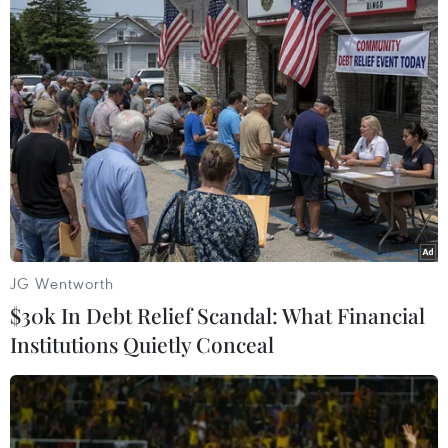
thấp nhất 24-26 độ C, cao nhất 34-36 độ C.
Các tỉnh từ Thanh Hóa đến Thừa Thiên-Huế
nhiều mây, đêm có mưa rào và dông vài nơi,
ngày nắng, riêng vùng núi phía Tây có nắng
nóng; trong mưa dông có khả năng xảy ra lốc,
sét, mưa đá và gió giật mạnh. Nhiệt độ thấp
nhất 24-27 độ C; cao nhất 31-34 độ C, vùng núi
phía Tây 35-37 độ C, có nơi trên 38 độ C.
Các tỉnh, thành phố từ Đà Nẵng đến Bình Thuận
JG Wentworth
có mây, đêm có mưa rào và dông vài nơi, trong
$30k In Debt Relief Scandal: What Financial
mưa dông có khả năng xảy ra lốc, sét, mưa đá
Institutions Quietly Conceal
và gió giật mạnh. Ngày nắng, riêng vùng núi
phía Bắc có nắng nóng. Phía Bắc gió nhẹ; phía
Nam gió Tây đến Tây Nam cấp 2-3. Nhiệt độ
thấp nhất 25-28 độ C, cao nhất 32-35 độ C, riêng