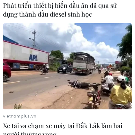
Phát triển thiết bị biến dầu ăn đã qua sử
dụng thành dầu diesel sinh học
Thủ tướng chỉ đạo chủ động ứng phó với
nguy cơ nắng nóng, hạn hán
13/05/2023 05:04
Thủ tướng Chính phủ yêu cầu các bộ, ngành, tỉnh, thành
phố chủ động chỉ đạo, triển khai quyết liệt các giải
pháp cấp bách phòng, chống hạn hán, thiếu nước, xâm
vietnamplus.vn
nhập mặn, không để thiếu nước sinh hoạt.
Xe tải va chạm xe máy tại Đắk Lắk làm hai
người thương vong