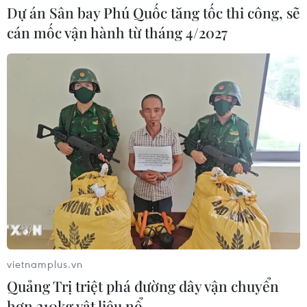
Dự án Sân bay Phú Quốc tăng tốc thi công, sẽ
cán mốc vận hành từ tháng 4/2027
vietnamplus.vn
Quảng Trị triệt phá đường dây vận chuyển
TIN CÙNG CHUYÊN MỤC
hơn 210kg vật liệu nổ