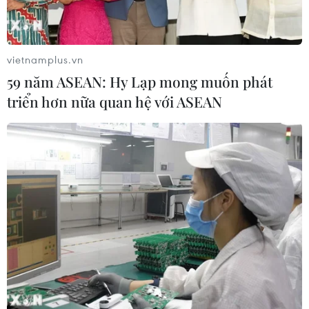
vietnamplus.vn
59 năm ASEAN: Hy Lạp mong muốn phát
triển hơn nữa quan hệ với ASEAN