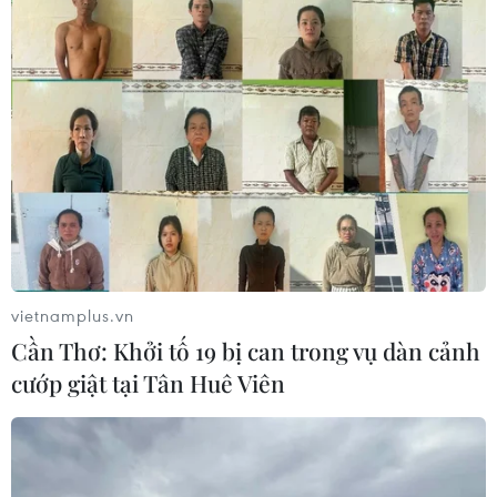
mưa to, gió nhẹ, nhiệt độ thấp nhất 19-22 độ C, vùng núi
có nơi dưới 20 độ C, cao nhất 28-30 độ C.
vietnamplus.vn
Cần Thơ: Khởi tố 19 bị can trong vụ dàn cảnh
cướp giật tại Tân Huê Viên
​Nắng nóng gia tăng tại Bắc Bộ và Trung
Bộ trong nửa cuối tháng Năm