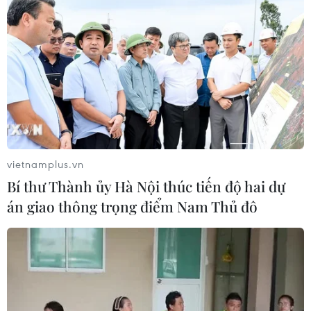
về thiên tai với hai xã Muổi Nọi, Nậm
Lầu
08/08/2026 03:53
Kết luận số 75-KL/TW: Cà Mau chủ
động thích ứng với biến đổi khí hậu
08/08/2026 02:53
vietnamplus.vn
Bí thư Thành ủy Hà Nội thúc tiến độ hai dự
Quảng Trị quyết tâm bàn giao sớm
án giao thông trọng điểm Nam Thủ đô
mặt bằng Dự án Nhà máy điện gió
LIG-Hướng Hóa 1
08/08/2026 02:33
Áp thấp nhiệt đới đổi hướng trên