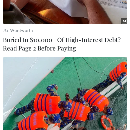
đến Phú Yên với nền nhiệt độ phổ biến 35-37 độ C,
Hà Nội không mưa, thấp nhất 24-26 độ C, cao
nhất 34-36 độ C.
JG Wentworth
Buried In $10,000+ Of High-Interest Debt?
Read Page 2 Before Paying
Một gia đình phải mặc áo chống nắng khi phải di chuyển trên
đường. (Ảnh: Hoàng Hiếu/TTXVN)