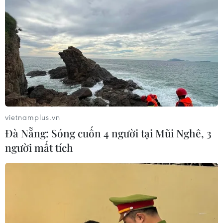
15/05/2023 03:13
Theo dự báo, nửa cuối tháng Năm này, số ngày nắng
nóng có xu hướng gia tăng ở khu vực Bắc Bộ, Bắc và
Trung Trung Bộ so với cùng kỳ năm 2022 và so với trung
bình nhiều cùng thời kỳ.
vietnamplus.vn
Đà Nẵng: Sóng cuốn 4 người tại Mũi Nghê, 3
người mất tích