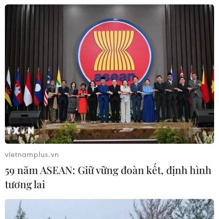
Khẩn trương phân luồng giao thông
sau vụ sạt lở trên tuyến ĐT161 ở Lào
Cai
07/08/2026 02:37
Thời tiết ngày 7/8: Bắc Bộ và Bắc
Trung Bộ giảm mưa về đêm, cục bộ
có mưa to
06/08/2026 23:15
Xem thêm
vietnamplus.vn
59 năm ASEAN: Giữ vững đoàn kết, định hình
tương lai