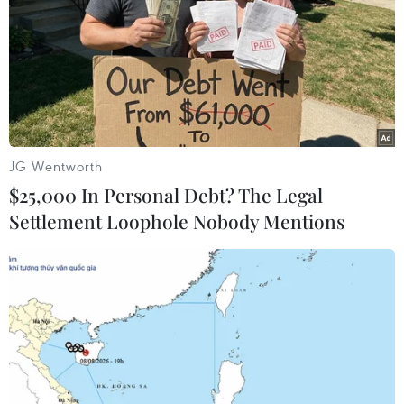
JG Wentworth
$25,000 In Personal Debt? The Legal
Settlement Loophole Nobody Mentions
#áp thấp nóng
#nhiệt độ
#nắng nóng
#hỏa hoạn
#đột quỵ do sốc nhiệt
#mưa đá
Theo dõi VietnamPlus