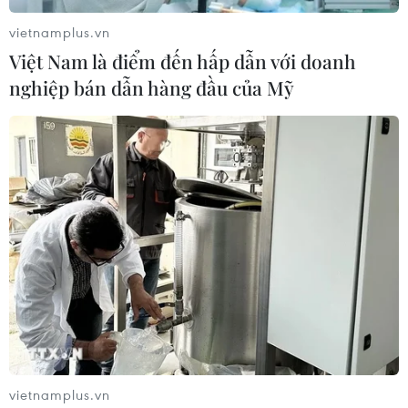
vietnamplus.vn
Việt Nam là điểm đến hấp dẫn với doanh
nghiệp bán dẫn hàng đầu của Mỹ
Thành phố Hồ Chí Minh đón cơn mưa
“vàng” sau đợt nắng nóng gay gắt
08/05/2023 14:11
Đây thực sự là cơn mưa “vàng” mà người dân Thành
phố Hồ Chí Minh trông đợi nhiều tháng qua sau những
đợt nắng nóng như đổ lửa và hy vọng nhiệt độ sẽ giảm
nhiều để người dân được dễ chịu.
vietnamplus.vn