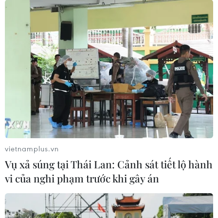
Đẩy mạnh ứng dụng AI khai thác cơ sở dữ
liệu về khí tượng thủy văn
09/06/2023 09:03
Phó Thủ tướng yêu cầu đẩy mạnh ứng dụng chuyển đổi
số, trí tuệ nhân tạo, dữ liệu lớn, bảo đảm an ninh, an
toàn thông tin trong xây dựng, vận hành, khai thác cơ sở
dữ liệu về khí tượng thủy văn.
vietnamplus.vn
Vụ xả súng tại Thái Lan: Cảnh sát tiết lộ hành
vi của nghi phạm trước khi gây án