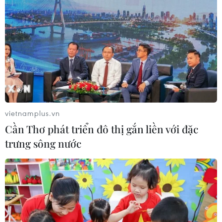
Gỡ khó khăn triển khai dự án trọng
điểm quốc gia hồ Ka Pét
07/08/2026 11:24
Indonesia nỗ lực khống chế cháy
vietnamplus.vn
rừng tại Vườn Quốc gia Núi Bromo
Cần Thơ phát triển đô thị gắn liền với đặc
07/08/2026 10:56
trưng sông nước
Thụy Sĩ khó đạt mục tiêu giảm phát
thải khí nhà kính vào năm 2030
07/08/2026 09:42