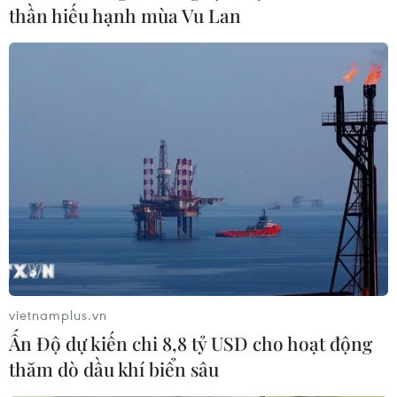
thần hiếu hạnh mùa Vu Lan
Theo Cơ quan Đại dương và Khí quyển quốc gia Mỹ,
sau 3 năm liên tiếp tồn tại La Nina, El Nino đã xuất hiện
trở lại khi khu vực Thái Bình Dương gần xích đạo có
nhiệt độ cao hơn trung bình tháng trước.
vietnamplus.vn
Ấn Độ dự kiến chi 8,8 tỷ USD cho hoạt động
thăm dò dầu khí biển sâu