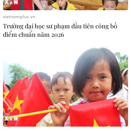
vietnamplus.vn
Trường đại học sư phạm đầu tiên công bố
điểm chuẩn năm 2026
Chuyên gia khí tượng hướng dẫn cách ứng
phó với sóng nhiệt
08/06/2023 07:25
Để ứng phó với sóng nhiệt, những người phải làm việc
trong thời tiết nắng nóng cần bố trí thời gian làm việc
vào sáng sớm hoặc chiều muộn, hạn chế thời gian làm