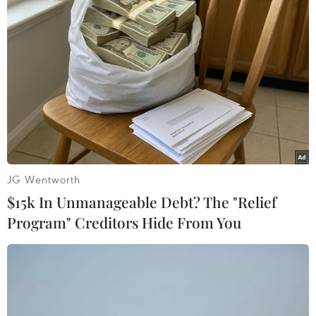
mưa rào và dông rải rác, cục bộ có mưa to; trong
mưa dông có khả năng xảy ra lốc, sét, mưa đá
và gió giật mạnh. Nhiệt độ thấp nhất 25-28 độ C.
Nhiệt độ cao nhất 32-35 độ C, có nơi trên 35 độ
C.
Thủ đô Hà Nội có mây, ngày nắng, chiều tối và
đêm có mưa rào và dông vài nơi. Gió nhẹ. Nhiệt
độ thấp nhất 26-28 độ C. Nhiệt độ cao nhất 33-35
JG Wentworth
độ C.
$15k In Unmanageable Debt? The "Relief
Các tỉnh từ Thanh Hóa đến Thừa Thiên-Huế có
Program" Creditors Hide From You
mây, ngày nắng, có nơi có nắng nóng; chiều tối
và đêm có mưa rào và dông vài nơi; trong mưa
dông có khả năng xảy ra lốc, sét, mưa đá và gió
giật mạnh. Nhiệt độ thấp nhất 25-28 độ C. Nhiệt
độ cao nhất 32-35 độ C, có nơi trên 35 độ C.