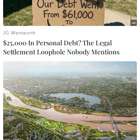
JG Wentworth
$25,000 In Personal Debt? The Legal
Settlement Loophole Nobody Mentions
Các thí sinh ở Hà Nội bước vào kỳ thi lớp 10 năm học 2023-
2024. (Nguồn: Vietnam+)
Theo Trung tâm Dự báo Khí tượng Thủy văn
Quốc gia, hồi 1 giờ ngày 10/6, vùng áp thấp trên
khu vực phía Bắc của vịnh Bắc Bộ có vị trí ở