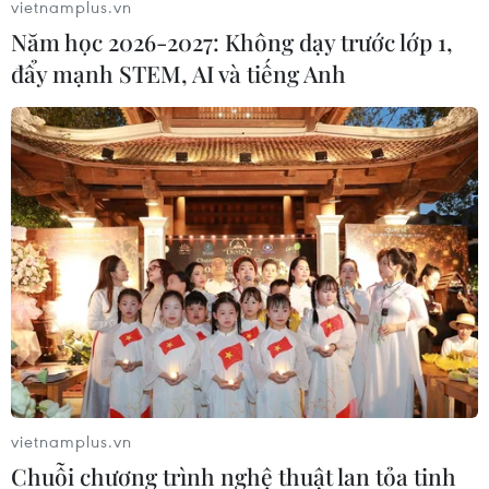
vietnamplus.vn
việc trong môi trường nhiệt độ cao.
Năm học 2026-2027: Không dạy trước lớp 1,
đẩy mạnh STEM, AI và tiếng Anh
El Nino quay lại, nhiều khả năng dẫn đến
vietnamplus.vn
hiện tượng thời tiết cực đoan
Chuỗi chương trình nghệ thuật lan tỏa tinh
09/06/2023 08:09