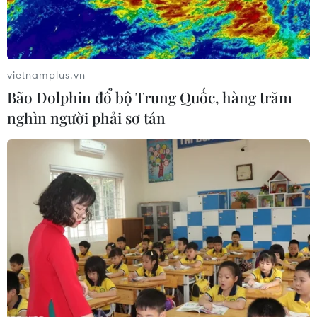
#Mưa rào
#Dự báo thời tiết
#Trung tâm Dự báo Khí tượng Thủy văn Quốc gia
vietnamplus.vn
#Vùng áp thấp
TP. Hà Nội
Bão Dolphin đổ bộ Trung Quốc, hàng trăm
nghìn người phải sơ tán
Theo dõi VietnamPlus
TIN LIÊN QUAN