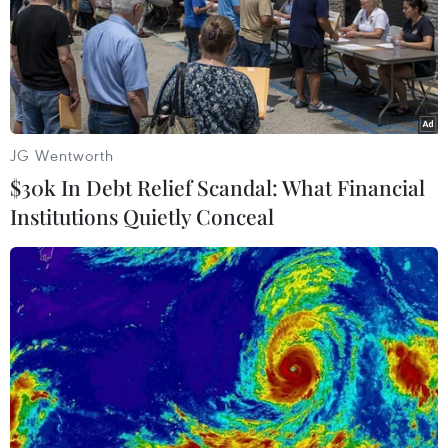
thấp nhất tại Tây Nguyên 20-23 độ C; cao nhất
26-29 độ C, có nơi trên 29 độ C. Nhiệt độ thấp
nhất tại Nam Bộ 24-27 độ C; cao nhất 30-33 độ C,
có nơi trên 33 độ C./.
(TTXVN/Vietnam+)
JG Wentworth
$30k In Debt Relief Scandal: What Financial
Institutions Quietly Conceal