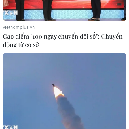
vietnamplus.vn
Cao điểm "100 ngày chuyển đổi số": Chuyển
động từ cơ sở
Sôi nổi Lễ ra quân Ngày hội Thầy thuốc trẻ
làm theo lời Bác năm 2023
14/05/2023 11:02
Đây là năm thứ 13 liên tiếp ngày hội được tổ chức nhằm
tập hợp lực lượng thầy thuốc trẻ trong các hoạt động