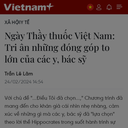
XÃ HỘI
Y TẾ
Ngày Thầy thuốc Việt Nam:
Tri ân những đóng góp to
lớn của các y, bác sỹ
Trần Lê Lâm
24/02/2024 14:54
Với chủ đề "…Điều Tôi đã chọn…," Chương trình đã
mang đến cho khán giả cái nhìn nhẹ nhàng, cảm
xúc về những gì mà các y, bác sỹ đã "lựa chọn"
theo lời thề Hippocrates trong suốt hành trình sự