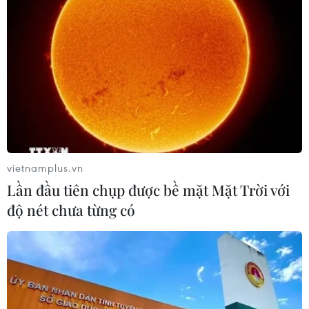
Cứu nạn thành công 30 ngư dân của
tàu cá bị cháy trên vùng biển Khánh
Hòa
05/08/2026 03:58
Không được thu thêm tiền của người
bệnh BHYT nếu không khám theo
yêu cầu
vietnamplus.vn
05/08/2026 02:26
Lần đầu tiên chụp được bề mặt Mặt Trời với
độ nét chưa từng có
Bác sỹ vượt biển giữa đêm cứu
thuyền viên người Nga nghi bị đột
quỵ
04/08/2026 13:21