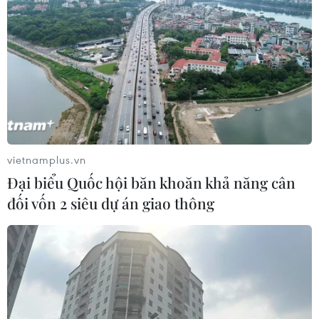
Sở hữu trí tuệ
Quy định sử dụng
RSS
Hỗ trợ
Ngôn ngữ
TTXVN
Dịch vụ tin
Quảng cáo
Liên hệ
vietnamplus.vn
Đại biểu Quốc hội băn khoăn khả năng cân
đối vốn 2 siêu dự án giao thông
Giấy phép số: 1374/GP-BTTTT do Bộ Thông tin và Truyền thông
cấp ngày 11/9/2008.
Quảng cáo: Phó TBT Nguyễn Thị Tám: 093.5958688, Email:
tamvna@gmail.com
Điện thoại: (024) 39411349 - (024) 39411348, Fax: (024)
39411348