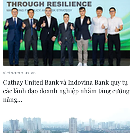
Hơn 300 doanh nghiệp tham gia
Triển lãm quốc tế chuyên ngành y
dược
30/07/2026 05:02
Xem thêm
vietnamplus.vn
Cathay United Bank và Indovina Bank quy tụ
các lãnh đạo doanh nghiệp nhằm tăng cường
năng…
CƠ QUAN CHỦ QUẢN: THÔNG TẤN XÃ VIỆT NAM
Tổng Biên tập: TRẦN TIẾN DUẨN
Phó Tổng Biên tập: NGUYỄN THỊ TÁM, KHÚC THANH
THỦY