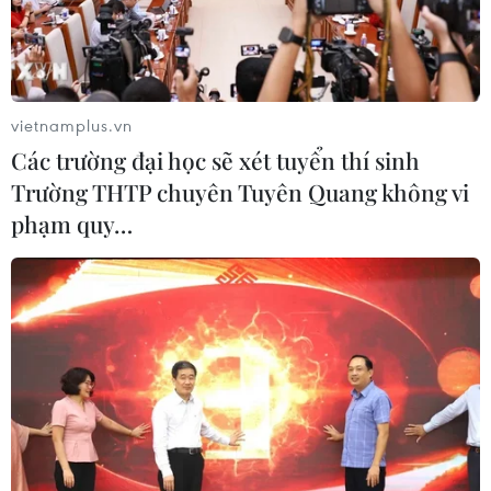
(TTXVN/Vietnam+)
vietnamplus.vn
#Ngày thầy thuốc
#y bác sỹ
#COVID-19
Các trường đại học sẽ xét tuyển thí sinh
TP. Đà Nẵng
Trường THTP chuyên Tuyên Quang không vi
phạm quy…
Theo dõi VietnamPlus
TIN LIÊN QUAN