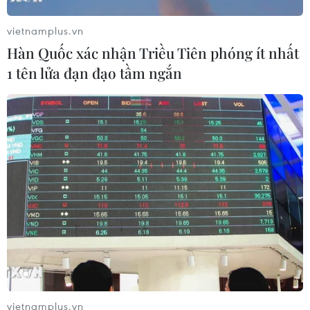
cộng đồng, góp phần vào sự nghiệp bảo vệ, chăm sóc
vietnamplus.vn
và nâng cao sức khỏe nhân dân.
Hàn Quốc xác nhận Triều Tiên phóng ít nhất
1 tên lửa đạn đạo tầm ngắn
Ngày Thầy thuốc Việt Nam: Các trái tim
vietnamplus.vn