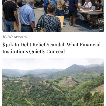
JG Wentworth
$30k In Debt Relief Scandal: What Financial
Institutions Quietly Conceal
Nhiệt độ tại đảo băng Greenland
tăng cao bất thường
09/08/2019 04:26
Nhiệt độ lên tới 22 độ C ở Greenland khiến các du
khách đến đây tham quan phải mặc áo ngắn tay - điều