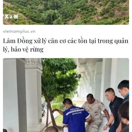
chưa từng xảy ra tại đảo băng nổi tiếng này.
vietnamplus.vn
Lâm Đồng xử lý căn cơ các tồn tại trong quản
lý, bảo vệ rừng
Đi tìm thủ phạm làm gia tăng lượng khí
metan trong khí quyển