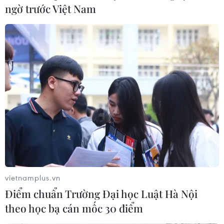
ngờ trước Việt Nam
Phát hiện nhiều hạt nhựa trong băng ở
Bắc Cực và tuyết ở dãy núi Alps
17/08/2019 00:02
Các nhà khoa học thuộc Viện Alfred Wegener (AWI) đã
xác định được một lượng lớn hạt nhựa đã bay trong
không khí theo những bông tuyết rơi xuống và tích tụ
trong các lớp băng tại Bắc Cực và núi Alps.
vietnamplus.vn
Điểm chuẩn Trường Đại học Luật Hà Nội
theo học bạ cán mốc 30 điểm