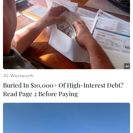
#Biến đổi khí hậu
#Huascarán
#Lõi băng
#Amazon
#Dãy núi Andes
Peru
Theo dõi VietnamPlus
JG Wentworth
Buried In $10,000+ Of High-Interest Debt?
Read Page 2 Before Paying
TIN LIÊN QUAN