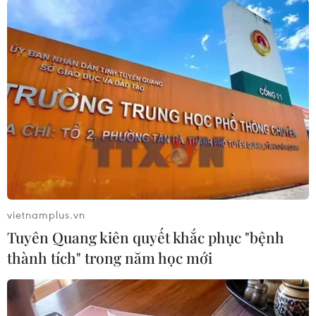
Theo thống kê chính thức, từ năm 1962 tới năm
2016, diện tích phủ băng của Peru đã giảm một
nửa, từ 2.192km2 xuống còn 1.108km2./.
(TTXVN/Vietnam+)
vietnamplus.vn
Tuyên Quang kiên quyết khắc phục "bệnh
thành tích" trong năm học mới