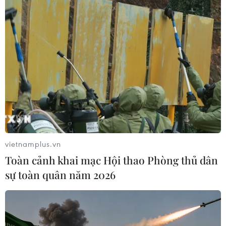
09/08/2026 06:20
Mưa lớn gây ngập cục bộ, chia cắt
một số khu vực miền núi Quảng Trị
09/08/2026 04:35
Bão Dolphin gây ảnh hưởng diện
rộng tại miền Đông Trung Quốc
vietnamplus.vn
09/08/2026 04:23
Toàn cảnh khai mạc Hội thao Phòng thủ dân
sự toàn quân năm 2026
Nhật Bản: Sạt lở đất khiến gần 400
du khách mắc kẹt
09/08/2026 03:52