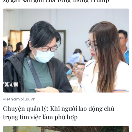
tiềm ẩn nguy cơ lũ quét, sạt lở đất
09/08/2026 09:37
Từ 10-11/8, Bắc Bộ và Trung Bộ có
nơi nắng nóng gay gắt trên 37 độ C
09/08/2026 07:57
Cháy rừng nghiêm trọng tại Canada,
cảnh báo lũ quét ở Đông Nam nước
Mỹ
vietnamplus.vn
09/08/2026 06:28
Chuyện quản lý: Khi người lao động chú
trọng tìm việc làm phù hợp
Lâm Đồng: Mưa lớn gây sạt lở đèo
Con Ó, cây đổ trên đèo Bảo Lộc