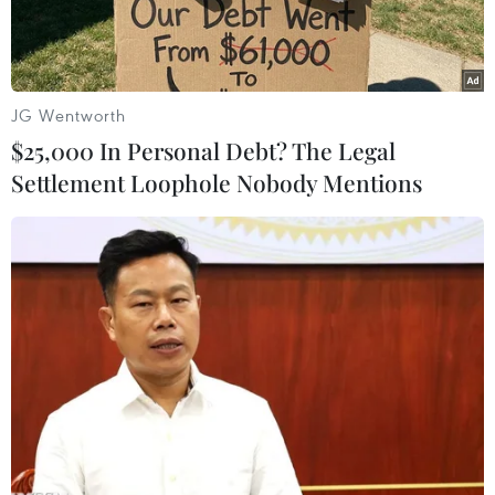
khí hậu.
JG Wentworth
$25,000 In Personal Debt? The Legal
Settlement Loophole Nobody Mentions
Đỉnh núi Huascarán. (Nguồn: diariocorreo.pe)
Ngày 20/8, Bộ Môi trường Peru thông báo một
nhóm thám hiểm khoa học quốc tế đã trích xuất
thành công tại đỉnh núi tuyết phủ cao nhất Peru
là Huascarán bốn mẫu vật “lõi băng” khổng lồ