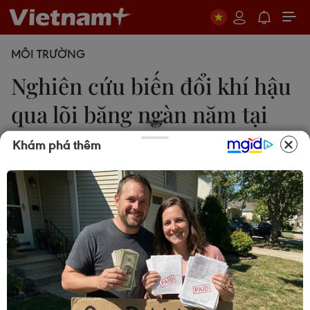
MÔI TRƯỜNG
Nghiên cứu biến đổi khí hậu
qua lõi băng ngàn năm tại
Peru
Khám phá thêm
Lê Hà
21/08/2019 01:36
Dự án được kỳ vọng sẽ cấp thông tin hữu ích cho
việc ngăn chặn những đe dọa trong tương lai do
tình trạng các khối băng hà tan chảy và từ đó áp
dụng các biện pháp ứng phó phù hợp với biến đổi