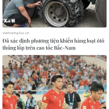
vietnamplus.vn
Đã xác định phương tiện khiến hàng loạt ôtô
thủng lốp trên cao tốc Bắc-Nam
Bầu cử Mỹ 2024: Ông Trump muốn tăng
mạnh thuế với hàng hóa Trung Quốc
05/02/2024 10:08
Khi được hỏi trong chương trình “Sunday Morning
Futures" của Fox News về kế hoạch áp thuế với hàng
hóa Trung Quốc, ông Trump nhấn mạnh nhiều khả năng