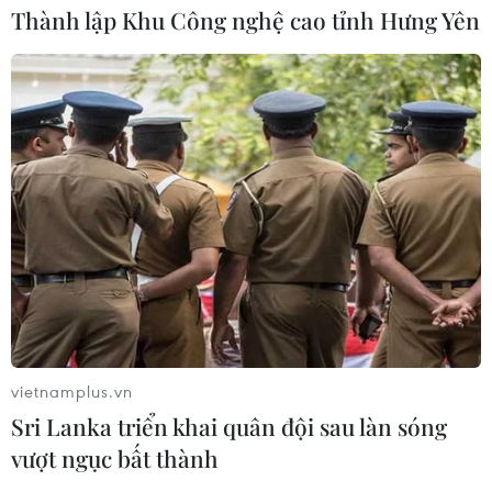
Thành lập Khu Công nghệ cao tỉnh Hưng Yên
Cựu Đại sứ Australia: Tầm nhìn hợp
tác mới cho quan hệ Việt Nam-
Australia
07/08/2026 05:00
Liên hợp quốc kêu gọi chấm dứt tấn
công dân thường trong xung đột
Nga-Ukraine
07/08/2026 04:29
vietnamplus.vn
Meta bồi thường gần 600 triệu USD
Sri Lanka triển khai quân đội sau làn sóng
vì gây tổn hại sức khỏe tâm thần trẻ
vượt ngục bất thành
em