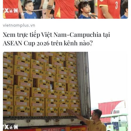
mức thuế còn cao hơn con số 60% đang cân nhắc.
vietnamplus.vn
Xem trực tiếp Việt Nam-Campuchia tại
ASEAN Cup 2026 trên kênh nào?
NEC: Đà phục hồi chậm của Trung Quốc
không ảnh hưởng lớn đến kinh tế Mỹ
23/01/2024 07:28