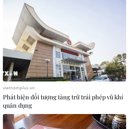
(TTXVN/Vietnam+)
vietnamplus.vn
Phát hiện đối tượng tàng trữ trái phép vũ khí
quân dụng
#Antony Blinken
#Vương Nghị
#Hội nghị An ninh Munich
#tiếp xúc cấp cao
Đức