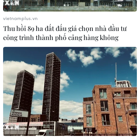
cường, sáng tạo, lấy người dân làm
trung tâm
vietnamplus.vn
06/08/2026 23:55
Thu hồi 89 ha đất đấu giá chọn nhà đầu tư
công trình thành phố cảng hàng không
Ấn Độ thử thành công tên lửa đạn
đạo Agni-4, tầm bắn 4.000 km
06/08/2026 23:17
Xem thêm
CƠ QUAN CHỦ QUẢN: THÔNG TẤN XÃ VIỆT NAM