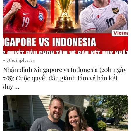
Trung Quốc, Mỹ đạt nhận thức chung về thúc
đẩy thương mại nông sản hai chiều
Mỹ phạt Bosch 36 triệu USD vì vi phạm lệnh
trừng phạt Huawei
vietnamplus.vn
Nhận định Singapore vs Indonesia (20h ngày
7/8): Cuộc quyết đấu giành tấm vé bán kết
duy …
TIN LIÊN QUAN