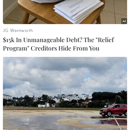
JG Wentworth
$15k In Unmanageable Debt? The "Relief
Program" Creditors Hide From You
Ngoại trưởng Trung Quốc Vương Nghị (trái) và người đồng cấp
Mỹ Antony Blinken trong cuộc gặp ở Washington, DC ngày
26/10/2023. (Ảnh: AFP/TTXVN)
Bên lề Hội nghị An ninh Munich đang diễn ra
tại Đức, Ngoại trưởng Mỹ Antony Blinken và