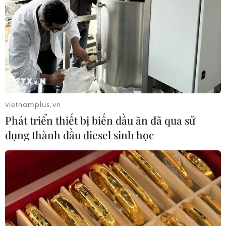
Kinh tế Mỹ ghi nhận số liệu xuất khẩu kém
khả quan trong 2 năm qua
14/04/2022 23:22
Số liệu vận chuyển container năm 2020 và 2021 của Mỹ
cho biết hai hãng vận tải của Trung Quốc đã vận
chuyển container rỗng nhiều hơn container hàng xuất ra
khỏi cảng Los Angeles và cảng Long Beach.
vietnamplus.vn
Phát triển thiết bị biến dầu ăn đã qua sử
dụng thành dầu diesel sinh học