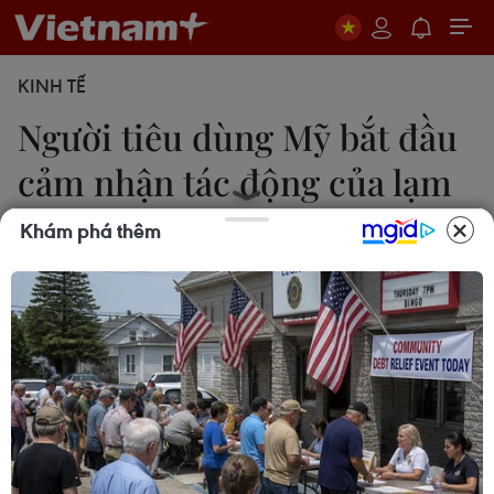
KINH TẾ
Người tiêu dùng Mỹ bắt đầu
cảm nhận tác động của lạm
phát
Khám phá thêm
Lê Ánh
15/04/2022 04:15
Các hộ gia đình Mỹ đã bắt đầu cảm nhận tác
động của tình trạng giá cả tăng phi mã ở nhiều
ngành hàng nhưng cũng có dấu hiệu cho thấy áp
lực giá cả đã đạt đỉnh và sẽ bắt đầu giảm dần.