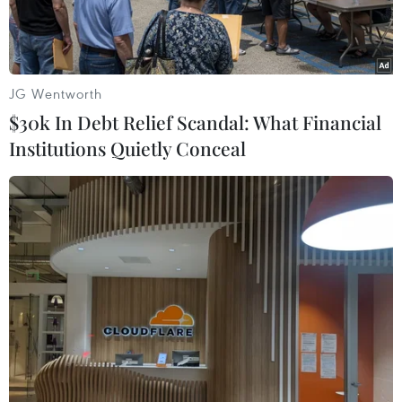
JG Wentworth
$30k In Debt Relief Scandal: What Financial
Institutions Quietly Conceal
Người dân mua sắm tại một cửa hàng ở Washington, DC, Mỹ
ngày 10/3/2022. (Ảnh: THX/TTXVN)
Doanh thu bán lẻ của Mỹ tăng mạnh trong
tháng Ba, chủ yếu do giá khí đốt tăng cao kỷ lục,
nhưng người tiêu dùng nước này cũng bắt đầu