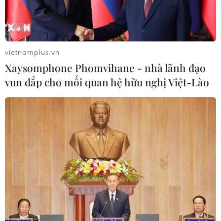
Theo dõi VietnamPlus
vietnamplus.vn
Xaysomphone Phomvihane - nhà lãnh đạo
vun đắp cho mối quan hệ hữu nghị Việt-Lào
TIN LIÊN QUAN