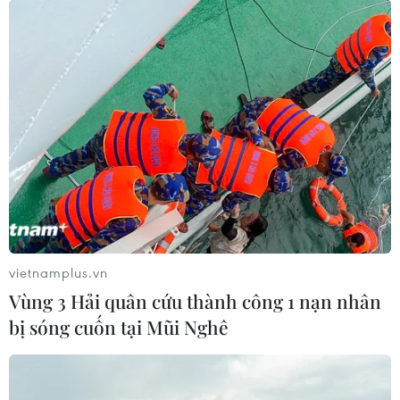
vietnamplus.vn
Vùng 3 Hải quân cứu thành công 1 nạn nhân
JPMorgan Chase dự báo kinh tế Mỹ đứng
bị sóng cuốn tại Mũi Nghê
trước rủi ro lớn vào cuối năm
14/04/2022 12:15