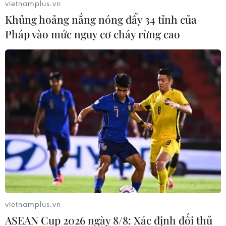
vietnamplus.vn
Khủng hoảng nắng nóng đẩy 34 tỉnh của
Pháp vào mức nguy cơ cháy rừng cao
Dấu hiệu suy thoái của kinh tế Mỹ từ thị
trường trái phiếu
28/03/2022 14:07
Trái phiếu chính phủ là một khoản cho vay đối với Chính
phủ Mỹ và thường được xem là một sự đặt cược an
toàn đối với giới đầu tư vì khoản vay này hầu như
không có nguy cơ không được hoàn trả.
vietnamplus.vn
ASEAN Cup 2026 ngày 8/8: Xác định đối thủ