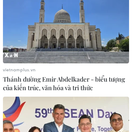
Sông Hồng và khát vọng kiến tạo Hà
Nội trở thành đô thị toàn cầu
08/08/2026 13:13
Nông sản Việt Nam còn nhiều dư địa
tại thị trường Algeria
vietnamplus.vn
08/08/2026 12:55
Thánh đường Emir Abdelkader - biểu tượng
của kiến trúc, văn hóa và tri thức
Kết luận thanh tra về cơ sở nhà, đất
dôi dư sau sắp xếp tại thành phố Hải
Phòng
08/08/2026 12:53