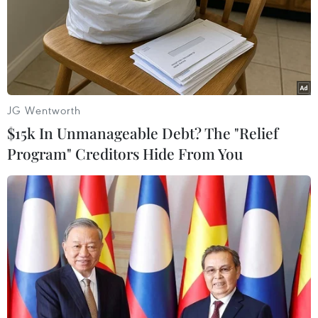
JG Wentworth
$15k In Unmanageable Debt? The "Relief
Program" Creditors Hide From You
#Kinh tế Mỹ
#Lạm phát
#Thất nghiệp
#Người tiêu dùng Mỹ
#Doanh thu bán lẻ
#Giá cả tăng phi mã
#mua sắm trực tiếp
Mỹ