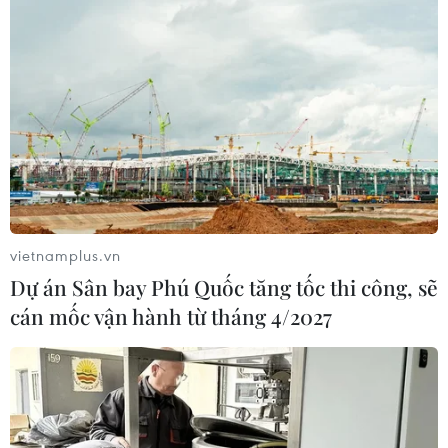
Ông Jamie Dimon, CEO JPMorgan Chase nhận định
kinh tế Mỹ sẽ tiếp tục tăng trưởng ít nhất là trong quý 2
và quý 3 năm nay, nhờ người tiêu dùng và các doanh
nghiệp dồi dào tiền mặt và trả nợ đúng hạn.
vietnamplus.vn
Dự án Sân bay Phú Quốc tăng tốc thi công, sẽ
cán mốc vận hành từ tháng 4/2027