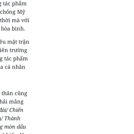
g tác phẩm
h chống Mỹ
thời mà với
 hòa bình.
ều mặt trận
hiến trường
ng tác phẩm
ủa cá nhân
n thân cũng
phải mảng
đài/ Chiến
h/ Thành
ng mòn dấu