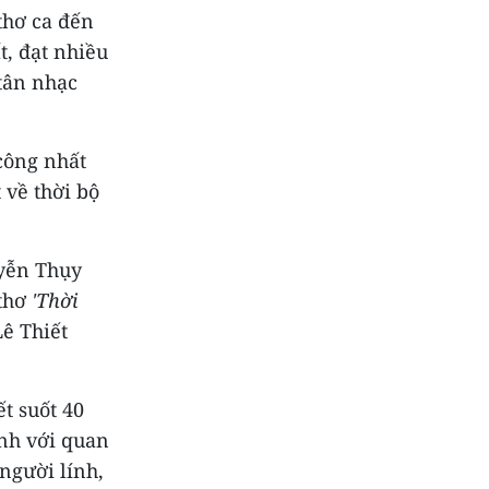
thơ ca đến
, đạt nhiều
tân nhạc
công nhất
 về thời bộ
yễn Thụy
 thơ
'Thời
Lê Thiết
t suốt 40
nh với quan
người lính,