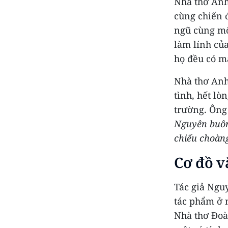
Nhà thơ Anh
cùng chiến 
ngũ cùng mộ
làm lính củ
họ đều có m
Nhà thơ Anh
tình, hết lò
trường. Ông 
Nguyên buôn
chiếu choàn
Cơ đồ v
Tác giả Ngu
tác phẩm ở 
Nhà thơ Đoà