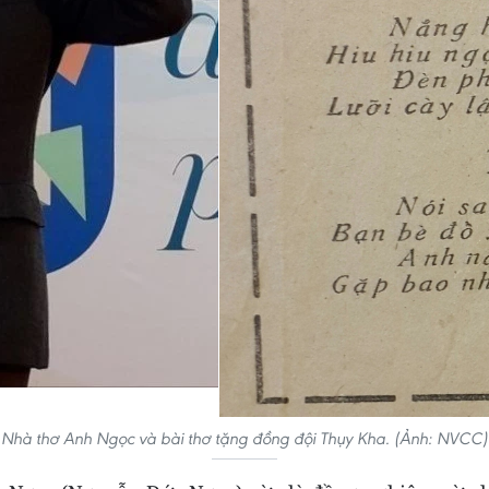
Nhà thơ Anh Ngọc và bài thơ tặng đồng đội Thụy Kha. (Ảnh: NVCC)