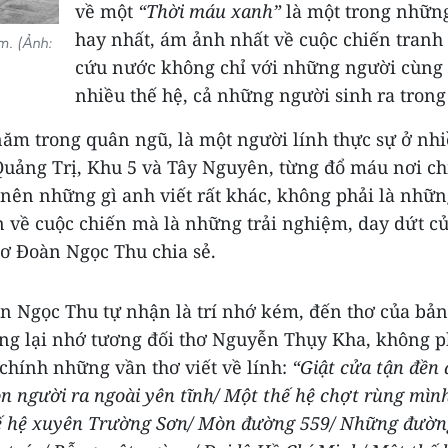
về một
“Thời máu xanh”
là một trong nhữn
hay nhất, ám ảnh nhất về cuộc chiến tran
m. (Ảnh:
cứu nước không chỉ với những người cùng 
nhiều thế hệ, cả những người sinh ra trong
năm trong quân ngũ, là một người lính thực sự ở nhi
 Quảng Trị, Khu 5 và Tây Nguyên, từng đổ máu nơi c
 nên những gì anh viết rất khác, không phải là nhữ
n về cuộc chiến mà là những trải nghiệm, day dứt c
hơ Đoàn Ngọc Thu chia sẻ.
n Ngọc Thu tự nhận là trí nhớ kém, đến thơ của bả
ưng lại nhớ tương đối thơ Nguyễn Thụy Kha, không 
 chính những vần thơ viết về lính:
“Giật cửa tận đền 
on người ra ngoài yên tĩnh/ Một thế hệ chợt rùng mìn
hế hệ xuyên Trường Sơn/ Mòn đường 559/ Những đườ