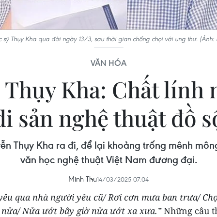
 sỹ Thụy Kha qua đời ngày 13/3, sau thời gian chống chọi với ung thư. (Ảnh
VĂN HÓA
ỹ Thụy Kha: Chất lính 
di sản nghệ thuật đồ s
ễn Thụy Kha ra đi, để lại khoảng trống mênh môn
văn học nghệ thuật Việt Nam đương đại.
Minh Thu
14/03/2025 07:04
yêu qua nhà người yêu cũ/ Rơi cơn mưa ban trưa/ Ch
 nửa/ Nửa ướt bây giờ nửa ướt xa xưa.”
Những câu th