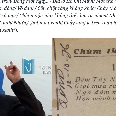
 trán/ Bỗng một ngày.../ Đại lộ Hồ Chí Minh/ Một thế 
ến dâng/ Vô danh/ Cắn chặt răng không khóc/ Cháy thà
 cỏ mọc/ Chín muộn như không thể chín tự nhiên/ N
lính/ Những giọt máu xanh/ Chảy lặng lẽ trên thân 
 xanh”
).