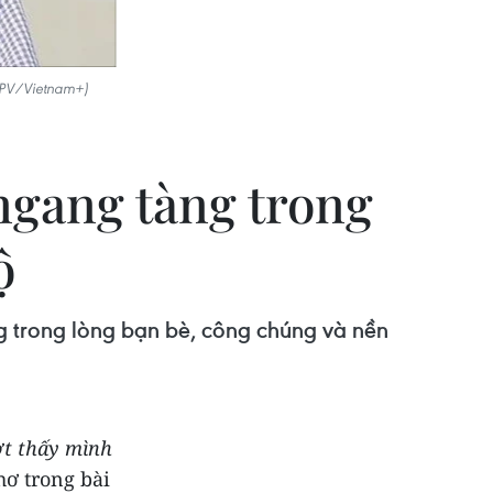
: PV/Vietnam+)
ngang tàng trong
ộ
g trong lòng bạn bè, công chúng và nền
ợt thấy mình
ơ trong bài