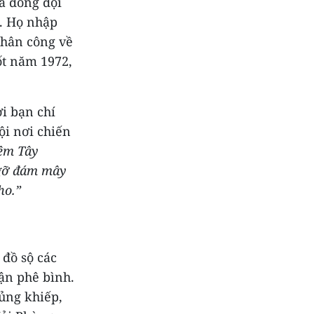
à đồng đội
. Họ nhập
phân công về
ốt năm 1972,
i bạn chí
ội nơi chiến
êm Tây
Ngỡ đám mây
ho.”
 đồ sộ các
ận phê bình.
ủng khiếp,