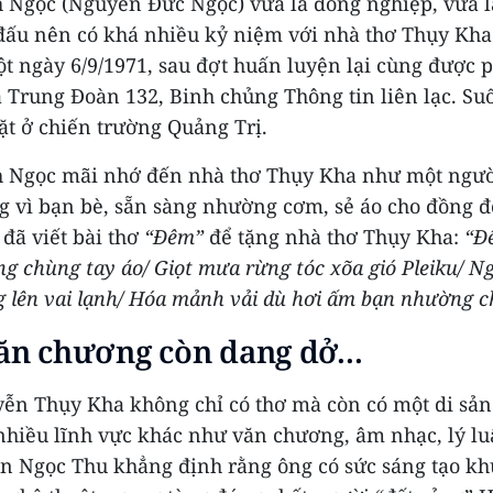
 Ngọc (Nguyễn Đức Ngọc) vừa là đồng nghiệp, vừa l
đấu nên có khá nhiều kỷ niệm với nhà thơ Thụy Kha
t ngày 6/9/1971, sau đợt huấn luyện lại cùng được 
a Trung Đoàn 132, Binh chủng Thông tin liên lạc. Su
ặt ở chiến trường Quảng Trị.
 Ngọc mãi nhớ đến nhà thơ Thụy Kha như một ngườ
ng vì bạn bè, sẵn sàng nhường cơm, sẻ áo cho đồng đ
đã viết bài thơ
“Đêm”
để tặng nhà thơ Thụy Kha:
“Đ
g chùng tay áo/ Giọt mưa rừng tóc xõa gió Pleiku/ 
g lên vai lạnh/ Hóa mảnh vải dù hơi ấm bạn nhường c
ăn chương còn dang dở...
yễn Thụy Kha không chỉ có thơ mà còn có một di sản
nhiều lĩnh vực khác như văn chương, âm nhạc, lý lu
n Ngọc Thu khẳng định rằng ông có sức sáng tạo kh