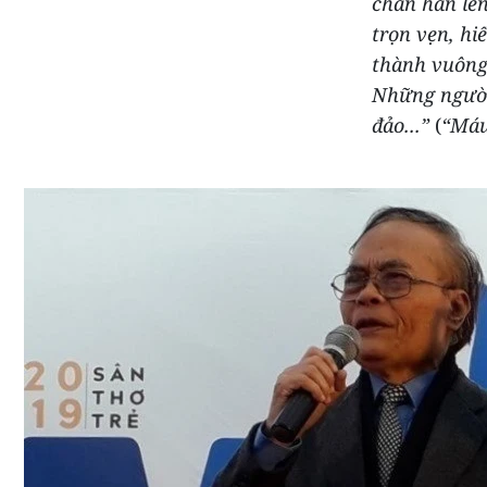
chân hằn lên
trọn vẹn, hi
thành vuông
Những người 
đảo...”
(
“Máu