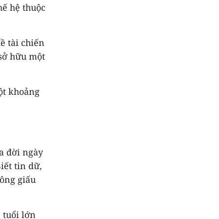
hế hệ thuộc
ề tài chiến
 sở hữu một
một khoảng
a đời ngày
iết tin dữ,
hông giấu
 tuổi lớn