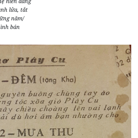
hệ hiến dâng
nh lửa, tắt
hững năm/
hình bán