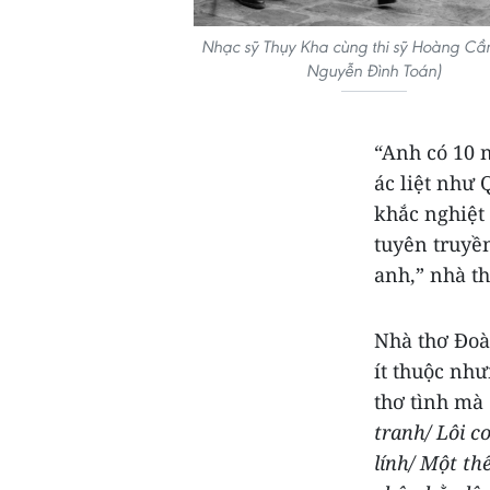
Nhạc sỹ Thụy Kha cùng thi sỹ Hoàng Cầ
Nguyễn Đình Toán)
“Anh có 10 
ác liệt như
khắc nghiệt
tuyên truyề
anh,” nhà t
Nhà thơ Đoà
ít thuộc nh
thơ tình mà
tranh/ Lôi c
lính/ Một t