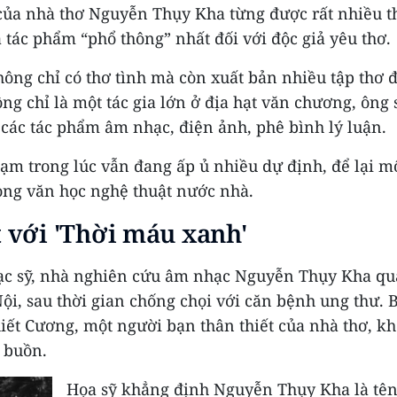
của nhà thơ Nguyễn Thụy Kha từng được rất nhiều t
 tác phẩm “phổ thông” nhất đối với độc giả yêu thơ.
ông chỉ có thơ tình mà còn xuất bản nhiều tập thơ đ
ng chỉ là một tác gia lớn ở địa hạt văn chương, ông
ộ các tác phẩm âm nhạc, điện ảnh, phê bình lý luận.
tạm trong lúc vẫn đang ấp ủ nhiều dự định, để lại 
rong văn học nghệ thuật nước nhà.
 với 'Thời máu xanh'
ạc sỹ, nhà nghiên cứu âm nhạc Nguyễn Thụy Kha qu
Nội, sau thời gian chống chọi với căn bệnh ung thư. B
iết Cương, một người bạn thân thiết của nhà thơ, k
 buồn.
Họa sỹ khẳng định Nguyễn Thụy Kha là tên