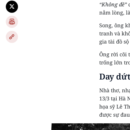
“Không đề”
nằm lòng, là
Song, ông kh
tranh và khô
gia tài đồ s
Ông rời cõi 
trống lớn t
Day dứt
Nhà thơ, nh
13/3 tại Hà 
họa sỹ Lê Th
được sự đau