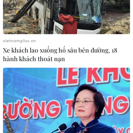
Du lịch 2/9: Điểm đến nào giúp người
Việt được “sống cùng văn hóa bản
địa”?
06/08/2026 01:40
vietnamplus.vn
Xe khách lao xuống hố sâu bên đường, 18
Làng chài Ine và
hành khách thoát nạn
Amanohashidate - nét đẹp bình yên
của vùng biển Kyoto
05/08/2026 22:20
Về miền bình yên của vùng biển
Kyoto
05/08/2026 14:53