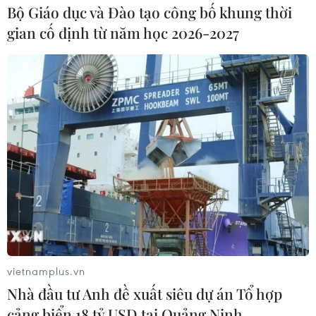
hương Giáp Thìn
Bộ Giáo dục và Đào tạo công bố khung thời
gian cố định từ năm học 2026-2027
Lượng khách vẫn cao, ngành đường sắt chạy
thêm tàu Thống Nhất, Hải Phòng
TIN LIÊN QUAN
vietnamplus.vn
Nhà đầu tư Anh đề xuất siêu dự án Tổ hợp
cảng biển 18 tỷ USD tại Quảng Ninh