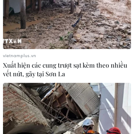
khu vực bến trung tâm và phát triển đa dạng những
tuyến du lịch đường thủy xuất phát từ đây.
vietnamplus.vn
Xuất hiện các cung trượt sạt kèm theo nhiều
vết nứt, gãy tại Sơn La