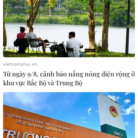
03/08/2026 07:22
Seoul - “Thành phố yêu thích nhất”
của thế hệ MZ 5 năm liên tiếp
02/08/2026 06:00
vietnamplus.vn
Từ ngày 9/8, cảnh báo nắng nóng diện rộng ở
Xem thêm
khu vực Bắc Bộ và Trung Bộ
CƠ QUAN CHỦ QUẢN: THÔNG TẤN XÃ VIỆT NAM
Tổng Biên tập: TRẦN TIẾN DUẨN