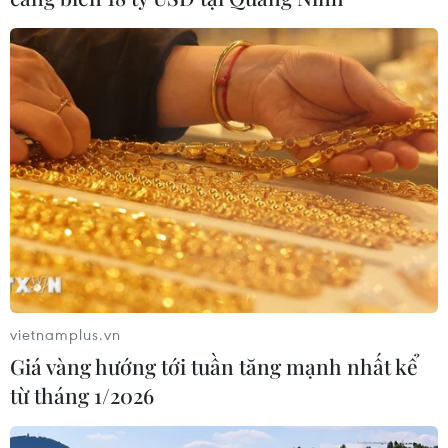
Du lịch Thành phố Hồ Chí Minh có nhiều
bứt phá trong năm 2023
28/12/2023 12:44
Thành phố Hồ Chí Minh tiếp tục là đơn vị dẫn đầu cả
nước về tỷ lệ khách, doanh thu và đóng góp cho ngành
du lịch Việt Nam với gần 5 triệu lượt khách quốc tế và
gần 35 triệu lượt khách nội địa.
vietnamplus.vn
Giá vàng hướng tới tuần tăng mạnh nhất kể
từ tháng 1/2026