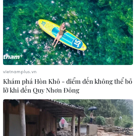
vietnamplus.vn
Khám phá Hòn Khô - điểm đến không thể bỏ
lỡ khi đến Quy Nhơn Đông
Tuần lễ Du lịch Thành phố Hồ Chí Minh:
Ra mắt sản phẩm du lịch đường thủy
05/12/2023 08:53
Du lịch đường thủy tại Quận 7 sẽ được định hướng là