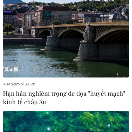
Thành phố Hồ Chí Minh: Ra mắt sản
phẩm du lịch ban đêm tại quận 1
vietnamplus.vn
06/12/2023 14:54
Hạn hán nghiêm trọng đe dọa "huyết mạch"
Tour du lịch “Quận 1 - Sắc màu đêm” giúp du khách tìm
kinh tế châu Âu
hiểu quận 1 về đêm khác biệt với 4 nội dung trải
nghiệm, hướng đến mục tiêu khai thác tiềm năng phát
triển kinh tế ban đêm.