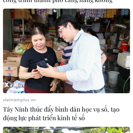
TIN CÙNG CHUYÊN MỤC
vietnamplus.vn
Tây Ninh thúc đẩy bình dân học vụ số, tạo
Bản Lồng - nơi văn hóa Mông hòa
động lực phát triển kinh tế số
nhịp cùng du lịch cộng đồng giữa
cổng trời Pha Đin