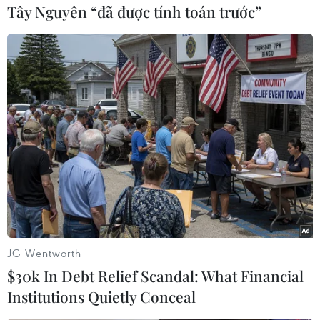
Nhiều người không ngần ngại đầu tư thời gian,
Tây Nguyên “đã được tính toán trước”
trang phục và tiền bạc để sở hữu những bộ ảnh
đẹp nhất. Không khí Tết nhộn nhịp ở nơi đây
cũng thu hút những du khách nước ngoài đến
tham quan, chụp ảnh. Họ bày tỏ sự thích thú khi
thấy các bạn trẻ xúng xính trong tà áo dài.
Nằm khá xa trung tâm Thành phố Hồ Chí Minh
là Bảo tàng Áo dài (thành phố Thủ Đức). Nơi đây
cũng là một điểm đến được nhiều người dân
lựa chọn, ưa thích. Vào mỗi dịp cuối tuần, rất
đông các bạn trẻ đã tới đây để chụp ảnh, tham
quan.
JG Wentworth
Với mong muốn truyền tải những hình ảnh văn
$30k In Debt Relief Scandal: What Financial
hóa và con người Việt Nam trong mỗi dịp xuân
Institutions Quietly Conceal
về, năm nay, Bảo tàng Áo dài trang trí nhiều