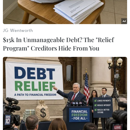
Chí Minh.
JG Wentworth
$15k In Unmanageable Debt? The "Relief
Program" Creditors Hide From You
Bưu điện Thành phố Hồ Chí Minh là một trong những địa điểm
được nhiều du khách chọn lựa tham quan dịp cận Tết. (Ảnh:
Thu Hương/TTXVN)