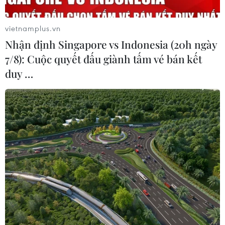
vietnamplus.vn
Nhận định Singapore vs Indonesia (20h ngày
7/8): Cuộc quyết đấu giành tấm vé bán kết
duy …
#Thành phố Hồ Chí Minh
#Du lịch Thành phố Hồ Chí Minh
#Du khách
#Bưu điện Thành phố
#chợ Bến Thành
Tp. Hồ Chí Minh