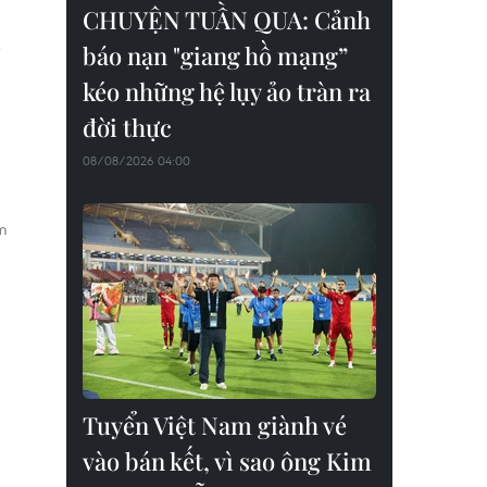
CHUYỆN TUẦN QUA: Cảnh
báo nạn "giang hồ mạng”
kéo những hệ lụy ảo tràn ra
đời thực
08/08/2026 04:00
m
Tuyển Việt Nam giành vé
vào bán kết, vì sao ông Kim