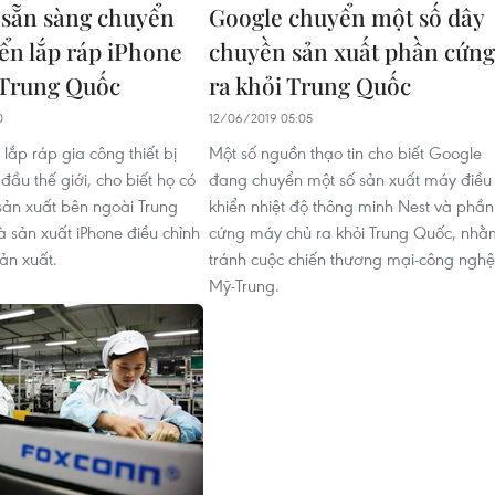
sẵn sàng chuyển
Google chuyển một số dây
ển lắp ráp iPhone
chuyền sản xuất phần cứng
 Trung Quốc
ra khỏi Trung Quốc
0
12/06/2019 05:05
lắp ráp gia công thiết bị
Một số nguồn thạo tin cho biết Google
đầu thế giới, cho biết họ có
đang chuyển một số sản xuất máy điều
sản xuất bên ngoài Trung
khiển nhiệt độ thông minh Nest và phần
 sản xuất iPhone điều chỉnh
cứng máy chủ ra khỏi Trung Quốc, nhằ
ản xuất.
tránh cuộc chiến thương mại-công nghệ
Mỹ-Trung.