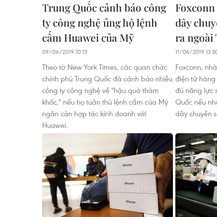
Trung Quốc cảnh báo công
Foxconn 
ty công nghệ ủng hộ lệnh
dây chuy
cấm Huawei của Mỹ
ra ngoài
09/06/2019 10:13
11/06/2019 13:5
Theo tờ New York Times, các quan chức
Foxconn, nhà 
chính phủ Trung Quốc đã cảnh báo nhiều
điện tử hàng 
công ty công nghệ về "hậu quả thảm
đủ năng lực 
khốc," nếu họ tuân thủ lệnh cấm của Mỹ
Quốc nếu nhà
ngăn cản hợp tác kinh doanh với
dây chuyền s
Huawei.