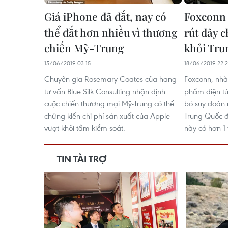
Giá iPhone đã đắt, nay có
Foxconn
thể đắt hơn nhiều vì thương
rút dây 
chiến Mỹ-Trung
khỏi Tru
15/06/2019 03:15
18/06/2019 22:
Chuyên gia Rosemary Coates của hãng
Foxconn, nhà
tư vấn Blue Silk Consulting nhận định
phẩm điện tử
cuộc chiến thương mại Mỹ-Trung có thể
bỏ suy đoán 
chứng kiến ​​chi phí sản xuất của Apple
Trung Quốc đạ
vượt khỏi tầm kiểm soát.
này có hơn 1 