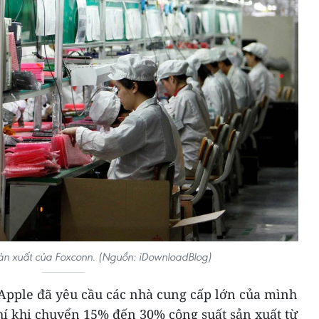
ản xuất của Foxconn. (Nguồn: iDownloadBlog)
Apple đã yêu cầu các nhà cung cấp lớn của mình
hí khi chuyển 15% đến 30% công suất sản xuất từ