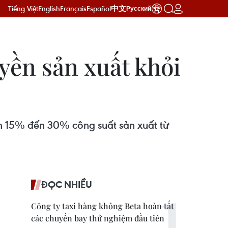
Tiếng Việt
English
Français
Español
中文
Русский
yền sản xuất khỏi
 15% đến 30% công suất sản xuất từ ​​
ĐỌC NHIỀU
Công ty taxi hàng không Beta hoàn tất
các chuyến bay thử nghiệm đầu tiên