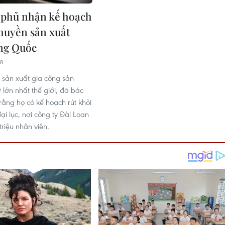
 phủ nhận kế hoạch
chuyền sản xuất
ng Quốc
28
 sản xuất gia công sản
 lớn nhất thế giới, đã bác
rằng họ có kế hoạch rút khỏi
i lục, nơi công ty Đài Loan
triệu nhân viên.