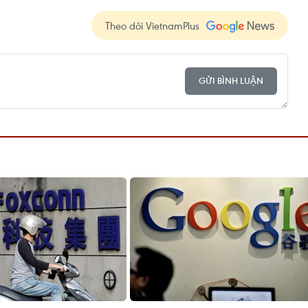
Theo dõi VietnamPlus
GỬI BÌNH LUẬN