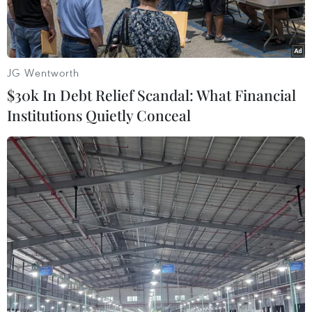
JG Wentworth
$30k In Debt Relief Scandal: What Financial
Institutions Quietly Conceal
Tổng thống đắc cử Mỹ Donald Trump. (Nguồn: AP/TTXVN)
Tổng thống đắc cử Mỹ Donald Trump khẳng
định tiến trình tiếp quản Nhà Trắng đang diễn
ra suôn sẻ, trong bối cảnh xuất hiện nhiều tranh
cãi và phản đối xung quanh quyết định bổ
nhiệm nội các của ông.