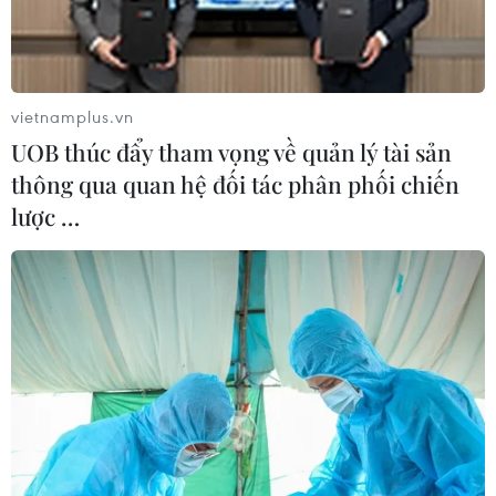
giới thiệu một dự luật nhằm bãi bỏ cơ chế cử tri đoàn,
vốn cho phép tỷ phú Donald Trump của Đảng Cộng hòa
đắc cử Tổng thống Mỹ.
vietnamplus.vn
UOB thúc đẩy tham vọng về quản lý tài sản
thông qua quan hệ đối tác phân phối chiến
lược …
Ông Trump đề cử 2 quan chức thời cựu