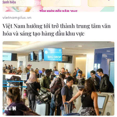
04/08/2026 06:14
vietnamplus.vn
Việt Nam hướng tới trở thành trung tâm văn
Trưng bày tư liệu “Chủ tịch Hồ Chí
hóa và sáng tạo hàng đầu khu vực
Minh - Tổng tư lệnh Fidel Castro:
Nghĩa tình son sắt đặc biệt"
04/08/2026 06:06
Mỹ bắt đầu áp dụng chính sách ký
quỹ thị thực mới, ảnh hưởng tới hàng
chục nước
04/08/2026 01:25
25 bang của Mỹ kiện chính quyền
liên bang về chính sách thuế quan