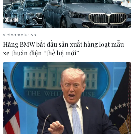
vietnamplus.vn
Hãng BMW bắt đầu sản xuất hàng loạt mẫu
xe thuần điện “thế hệ mới”
TIN CÙNG CHUYÊN MỤC
Venezuela khởi động đàm phán về
tiến trình chuyển giao chính trị
07/08/2026 02:58
Sập công trình tại Cuba khiến 2
người tử vong