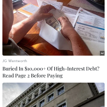
JPMorgan Chase không chạy đua vào vị trí này.
Các nguồn tin nội bộ trong đội ngũ của ông
Trump cũng mang lại các thông tin trái chiều.
Bản thân ông Dimon đã nhiều lần trả lời trước
báo giới rằng ông không có tham vọng chính
trị./.
(TTXVN/Vietnam+)
JG Wentworth
Buried In $10,000+ Of High-Interest Debt?
Read Page 2 Before Paying