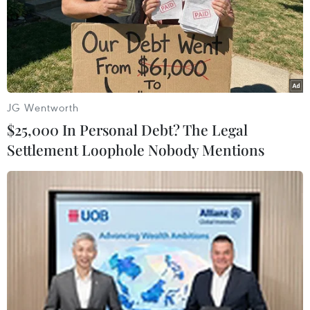
TIN LIÊN QUAN
JG Wentworth
$25,000 In Personal Debt? The Legal
Settlement Loophole Nobody Mentions
Thượng nghị sĩ Đảng Dân chủ đề xuất bãi
bỏ cơ chế đại cử tri
16/11/2016 04:12
Thượng nghị sỹ Barbara Boxer của Đảng Dân chủ đã