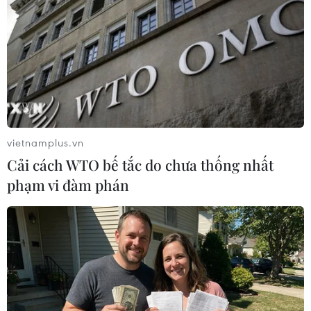
#Dàn âm thanh
#Tổng thống đắc cử Mỹ
#Donald Trump
#Nhà Trắng
#Chuyển giao quyền lực
#Nội các
#Chính phủ Mỹ
Mỹ
vietnamplus.vn
Cải cách WTO bế tắc do chưa thống nhất
phạm vi đàm phán
Theo dõi VietnamPlus