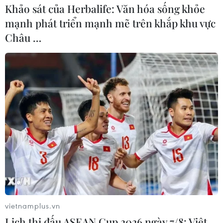
Khảo sát của Herbalife: Văn hóa sống khỏe
mạnh phát triển mạnh mẽ trên khắp khu vực
Châu …
Ông Trump có thể để Nga và Iran chủ
động giải quyết khủng hoảng Syria?
17/11/2016 00:01
Một quan sát viên chính trị ở Thổ Nhĩ Kỳ nhận định rằng
ông Donald Trump có thể làm thay đổi cán cân lực
lượng ở Syria như việc để Nga và Iran chủ động giải
quyết cuộc khủng hoảng này.
vietnamplus.vn
Lịch thi đấu ASEAN Cup 2026 ngày 7/8: Việt