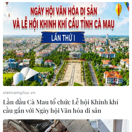
vietnamplus.vn
Lần đầu Cà Mau tổ chức Lễ hội Khinh khí
cầu gắn với Ngày hội Văn hóa di sản