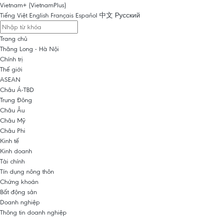
Vietnam+ (VietnamPlus)
Tiếng Việt
English
Français
Español
中文
Русский
Trang chủ
Thăng Long - Hà Nội
Chính trị
Thế giới
ASEAN
Châu Á-TBD
Trung Đông
Châu Âu
Châu Mỹ
Châu Phi
Kinh tế
Kinh doanh
Tài chính
Tín dụng nông thôn
Chứng khoán
Bất động sản
Doanh nghiệp
Thông tin doanh nghiệp