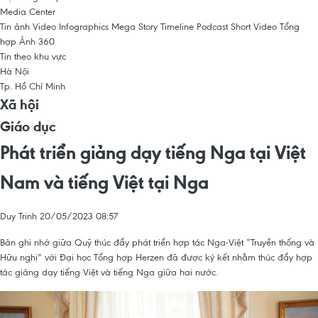
Media Center
Tin ảnh
Video
Infographics
Mega Story
Timeline
Podcast
Short Video
Tổng
hợp
Ảnh 360
Tin theo khu vực
Hà Nội
Tp. Hồ Chí Minh
Xã hội
Giáo dục
Phát triển giảng dạy tiếng Nga tại Việt
Nam và tiếng Việt tại Nga
Duy Trinh
20/05/2023 08:57
Bản ghi nhớ giữa Quỹ thúc đẩy phát triển hợp tác Nga-Việt “Truyền thống và
Hữu nghị” với Đại học Tổng hợp Herzen đã được ký kết nhằm thúc đẩy hợp
tác giảng dạy tiếng Việt và tiếng Nga giữa hai nước.