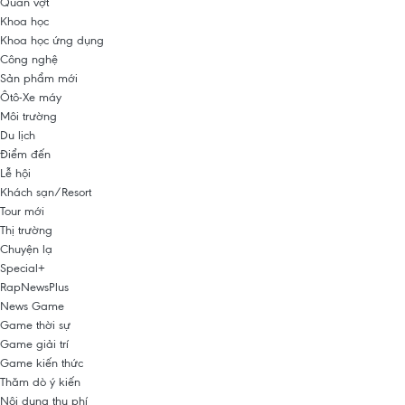
Quần vợt
Khoa học
Khoa học ứng dụng
Công nghệ
Sản phẩm mới
Ôtô-Xe máy
Môi trường
Du lịch
Điểm đến
Lễ hội
Khách sạn/Resort
Tour mới
Thị trường
Chuyện lạ
Special+
RapNewsPlus
News Game
Game thời sự
Game giải trí
Game kiến thức
Thăm dò ý kiến
Nội dung thu phí