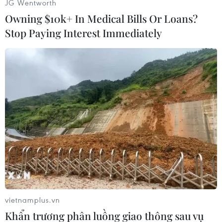
JG Wentworth
Owning $10k+ In Medical Bills Or Loans?
Stop Paying Interest Immediately
#Tên miền
#Trang web
#Khiêu dâm
#ICANN
Theo dõi VietnamPlus
TIN CÙNG CHUYÊN MỤC
vietnamplus.vn
Khẩn trương phân luồng giao thông sau vụ
Mỹ áp thuế 15% đối với nguyên liệu