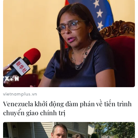
AI
06/08/2026 15:57
Thành lập Hội đồng cấp Nhà nước
xét tặng các giải thưởng khoa học và
công nghệ
06/08/2026 14:19
Đến năm 2030, Việt Nam làm chủ ít
nhất 4 công nghệ chiến lược
vietnamplus.vn
06/08/2026 12:58
Venezuela khởi động đàm phán về tiến trình
chuyển giao chính trị
Trung Quốc vận hành giàn phát điện
gió nổi đầu tiên chịu được bão cấp 17