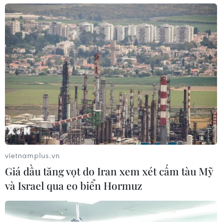
Tổng Biên tập: TRẦN TIẾN DUẨN
Phó Tổng Biên tập: NGUYỄN THỊ TÁM, KHÚC THANH
THỦY
Sở hữu trí tuệ
Quy định sử dụng
RSS
Hỗ trợ
Ngôn ngữ
TTXVN
Dịch vụ tin
Quảng cáo
Liên hệ
vietnamplus.vn
Giá dầu tăng vọt do Iran xem xét cấm tàu Mỹ
và Israel qua eo biển Hormuz
Giấy phép số: 1374/GP-BTTTT do Bộ Thông tin và Truyền thông
cấp ngày 11/9/2008.
Quảng cáo: Phó TBT Nguyễn Thị Tám: 093.5958688, Email: