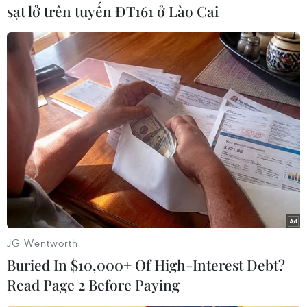
sạt lở trên tuyến ĐT161 ở Lào Cai
#An ninh
#Quốc phòng
#Tập trận
#Quân đội
#Rodrigo Duterte
#Quân đội Mỹ
Mỹ
Philippines
Theo dõi VietnamPlus
JG Wentworth
Buried In $10,000+ Of High-Interest Debt?
Read Page 2 Before Paying