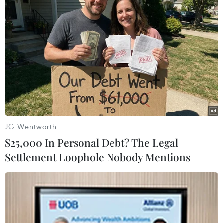
Cuộc tập trận này nhằm hướng tới việc tăng cường
quan hệ giữa quân đội hai nước, đồng thời cải thiện
năng lực phối hợp tác chiến giữa các binh sỹ
Philippines và Mỹ.
JG Wentworth
$25,000 In Personal Debt? The Legal
Settlement Loophole Nobody Mentions