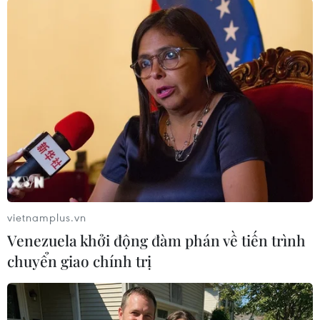
TIN LIÊN QUAN
vietnamplus.vn
Venezuela khởi động đàm phán về tiến trình
chuyển giao chính trị
Quân đội Philippines, Mỹ bắt đầu cuộc
diễn tập đổ bộ PHIBLEX
01/10/2015 13:39