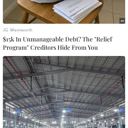
JG Wentworth
$15k In Unmanageable Debt? The "Relief
Program" Creditors Hide From You
Tổng thống Philippines Rodrigo Duterte (giữa), Bộ trưởng Quốc
phòng Philippines Delfin Lorenzana (giữa, trái) và Tư lệnh Lục
quân Eduardo Ano (giữa, phải) tại một sự kiện ở thủ đô Manila
ngày 4/10. (Nguồn: AFP/TTXVN)
Theo AP, giới chức quốc phòng Phillipines ngày