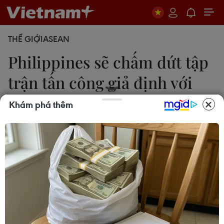
THẾ GIỚI
ASEAN
Philippines sẽ chấm dứt tập
trận tấn công giả định với
Mỹ
Khám phá thêm
09/11/2016 13:27
Tổng thống Philippines Rodrigo Duterte đã thông
qua việc tiếp tục tiến hành các cuộc tập trận chung
với Mỹ, song số lượng các cuộc tập trận sẽ giảm
xuống và sẽ loại bỏ các cuộc tấn công giả định.