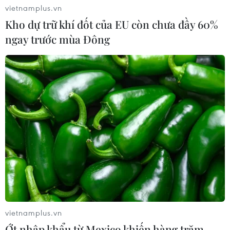
vietnamplus.vn
05/08/2026 11:31
Kho dự trữ khí đốt của EU còn chưa đầy 60%
ngay trước mùa Đông
Tổng Bí thư, Chủ tịch nước Tô Lâm:
Quan hệ Việt Nam-Malaysia ngày
càng phát triển năng động
05/08/2026 10:56
Chủ tịch Quốc hội kiêm Chủ
tịch Hạ viện Thái Lan tham quan Nhà
Quốc hội
05/08/2026 09:37
Chủ tịch Quốc hội kiêm Chủ
vietnamplus.vn
tịch Hạ viện Thái Lan viếng Lăng Bác
Ớt nhập khẩu từ Mexico khiến hàng trăm