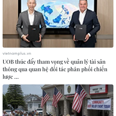
Philippines và Mỹ tổ chức diễn tập tấn
công đổ bộ chung
08/10/2015 07:09
Ngày 8/10, các lực lượng của Philippines và Mỹ đã tổ
chức cuộc diễn tập tấn công đổ chung ở khu vực bờ
biển tỉnh Cavite, phía Nam thủ đô Manila.
vietnamplus.vn
UOB thúc đẩy tham vọng về quản lý tài sản
thông qua quan hệ đối tác phân phối chiến
lược …