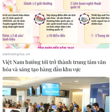
Tổng Bí thư, Chủ tịch nước: Cùng
xây dựng Cộng đồng ASEAN đoàn
kết, vững mạnh
04/08/2026 12:57
Thủ tướng Thái Lan đề xuất 3 ưu tiên
vietnamplus.vn
cho tương lai ASEAN
Việt Nam hướng tới trở thành trung tâm văn
04/08/2026 10:45
hóa và sáng tạo hàng đầu khu vực
Hợp tác Nghị viện là trụ cột quan
trọng trong tổng thể quan hệ Việt
Nam-Thái Lan
04/08/2026 10:09