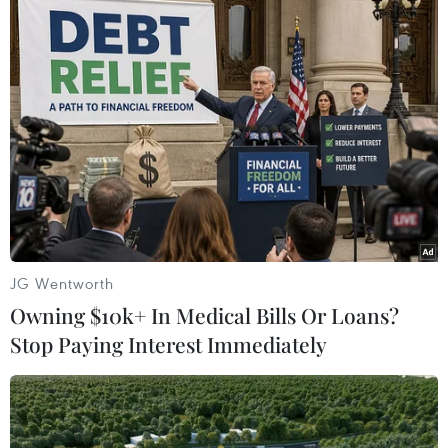
Venezuela và việc nước ngoài can thiệp: Sự
bảo vệ thiếu trách nhiệm?
28/04/2019 04:27
Trang mạng eurasiareview.com đưa tin, tình trạng bế tắc
ở đất nước Venezuela đang ngày càng gia tăng. Một
trong số các nguyên nhân là do sự can thiệp từ bên
ngoài vào nội bộ Venezuela.
JG Wentworth
Owning $10k+ In Medical Bills Or Loans?
Stop Paying Interest Immediately