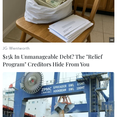
JG Wentworth
$15k In Unmanageable Debt? The "Relief
Program" Creditors Hide From You
Chủ tịch Quốc hội lập hiến kêu gọi bảo vệ
Tổng thống Venezuela
30/04/2019 12:43
Chủ tịch Quốc hội lập hiến Venezuela Diosdado Cabello
ngày 30/4 kêu gọi những người ủng hộ chính phủ kéo
đến dinh tổng thống để bảo vệ Tổng thống Nicolas
Maduro.