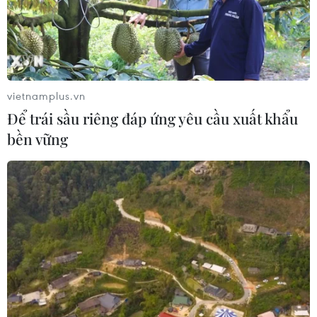
Tổng thống Mỹ Donald Trump nói
còn quá sớm để bàn về người kế
nhiệm
07/08/2026 06:29
vietnamplus.vn
Để trái sầu riêng đáp ứng yêu cầu xuất khẩu
Meta bồi thường gần 600 triệu USD
bền vững
vì gây tổn hại sức khỏe tâm thần trẻ
em
07/08/2026 04:28
Chuyên gia Canada đánh giá cao bản
lĩnh đối ngoại của Việt Nam
07/08/2026 03:49