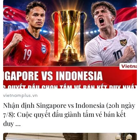
Theo dõi VietnamPlus
TIN LIÊN QUAN
vietnamplus.vn
Nhận định Singapore vs Indonesia (20h ngày
7/8): Cuộc quyết đấu giành tấm vé bán kết
duy …