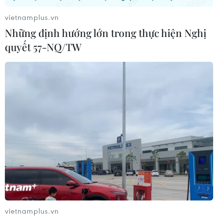
Colombia kêu gọi quân đội Venezuela
vietnamplus.vn
chống lại Tổng thống Maduro
Những định hướng lớn trong thực hiện Nghị
30/04/2019 13:43
quyết 57-NQ/TW
Ngày 30/4, Tổng thống Colombia Ivan Duque đã kêu
gọi quân đội và người dân Venezuela chống lại chính
quyền của Tổng thống Nicolas Maduro.”
vietnamplus.vn