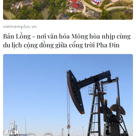
Venezuela khởi động đàm phán về
tiến trình chuyển giao chính trị
07/08/2026 02:58
vietnamplus.vn
Bản Lồng - nơi văn hóa Mông hòa nhịp cùng
du lịch cộng đồng giữa cổng trời Pha Đin
Sập công trình tại Cuba khiến 2
người tử vong
07/08/2026 01:48
Đảng Cộng hòa đề xuất dự luật trao
thêm thẩm quyền thuế quan cho ông
Trump
07/08/2026 00:33