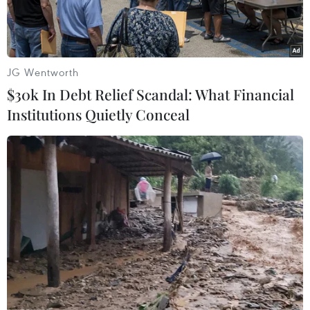
JG Wentworth
$30k In Debt Relief Scandal: What Financial
Institutions Quietly Conceal
Phó Tổng thống Venezuela Delcy Rodriguez. (Nguồn: EFE)
Ngày 30/4, Phó Tổng thống Venezuela Delcy
Rodriguez đã kêu gọi người dân tỉnh táo trước
diễn biến chính trị mới nhất tại nước này, khi
thủ lĩnh đối lập Juan Guaido kêu gọi đảo chính
quân sự.
Trong một dòng trạng thái trên mạng Twitter,