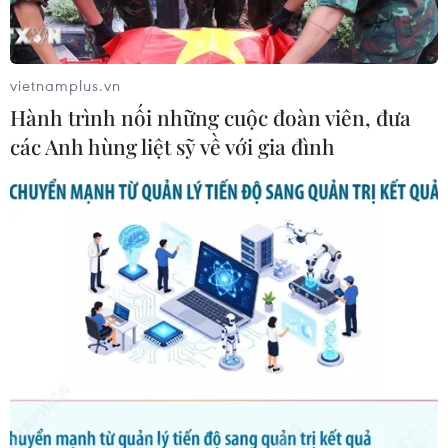
Người phát ngôn Chính phủ Tây Ban Nha Isabel Celaa
ngày 30/4 cảnh báo không nên "đổ máu" tại
Venezuela, đồng thời khẳng định Madrid không ủng hộ
vietnamplus.vn
bất kỳ cuộc đảo chính quân sự nào tại Venezela.
Hành trình nối những cuộc đoàn viên, đưa
các Anh hùng liệt sỹ về với gia đình