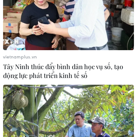
vietnamplus.vn
Tây Ninh thúc đẩy bình dân học vụ số, tạo
động lực phát triển kinh tế số
TIN CÙNG CHUYÊN MỤC