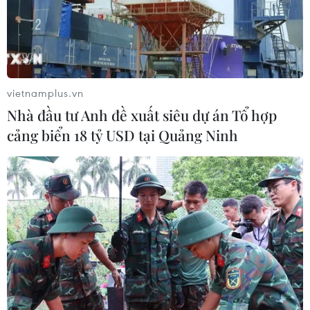
vietnamplus.vn
Nhà đầu tư Anh đề xuất siêu dự án Tổ hợp
cảng biển 18 tỷ USD tại Quảng Ninh
Tây Ban Nha cảnh báo không nên "đổ
máu" tại Venezuela
30/04/2019 13:22