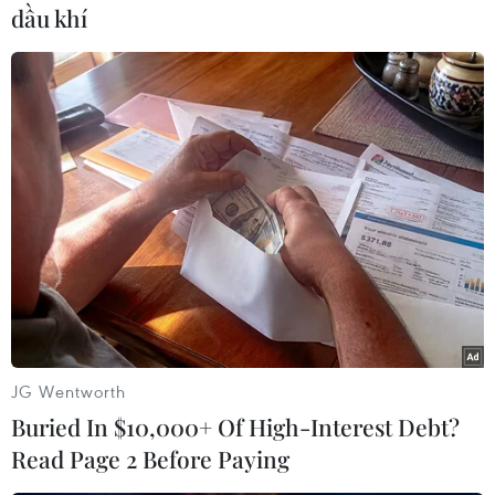
dầu khí
#Đảo chính quân sự
#Phó Tổng thống Venezuela
#Delcy Rodriguez
#Diễn biến chính trị mới
JG Wentworth
Venezuela
Buried In $10,000+ Of High-Interest Debt?
Read Page 2 Before Paying