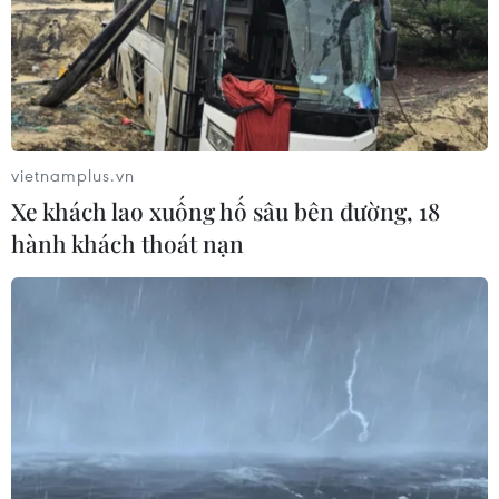
Mỹ dự chi thêm 1,4 tỷ USD cho hoạt
động của Vệ binh Quốc gia
05/08/2026 03:26
vietnamplus.vn
Xe khách lao xuống hố sâu bên đường, 18
Báo Argentina nói ngành vật liệu
hành khách thoát nạn
công nghệ cao Việt Nam "hút" đầu tư
nước ngoài
05/08/2026 03:11
Việt Nam bàn giao gạo sản xuất tại
Cuba cho đối tác
05/08/2026 02:27