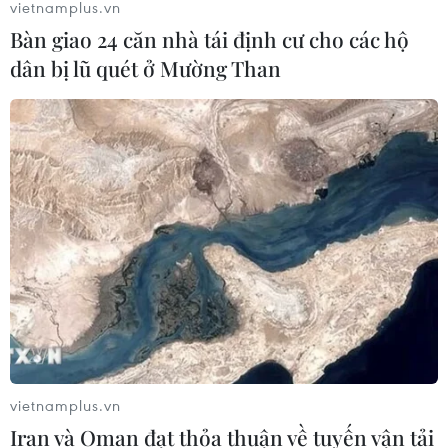
vietnamplus.vn
thi trường THPT chuyên Tuyên
Bàn giao 24 căn nhà tái định cư cho các hộ
Quang
dân bị lũ quét ở Mường Than
06/08/2026 09:04
Cầu Đắk Lung sập sau cú
tông của xe tải cẩu, 2 người thoát
chết
06/08/2026 09:00
Dự án mở rộng đường Nguyễn Tuân
tăng kết nối khu vực phía Tây Nam
Hà Nội
06/08/2026 08:19
vietnamplus.vn
Ninh Bình phê duyệt hơn 500 tỷ
Iran và Oman đạt thỏa thuận về tuyến vận tải