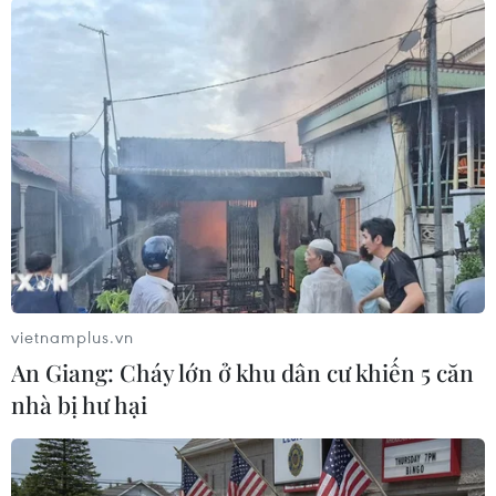
Nhân dịp kỷ niệm 75 năm Ngày Thương binh-Liệt sỹ
(27/7/1947-27/7/2022), nhiều đoàn thể, đồng đội, thân nhân
liệt sỹ và người dân đã đến Nghĩa trang để dâng hương, tưởng
nhớ, tri ân công lao của các anh hùng, liệt sỹ đã hy sinh vì sự
nghiệp giải phóng dân tộc, thống nhất đất nước. (Ảnh: Hoàng
Hiếu/TTXVN)
vietnamplus.vn
An Giang: Cháy lớn ở khu dân cư khiến 5 căn
nhà bị hư hại