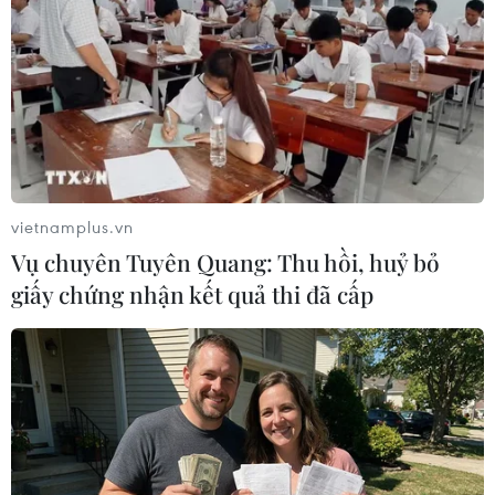
Tượng đài chiến thắng thể hiện tinh thần đoàn kết Việt-Lào.
(Ảnh: Hoàng Hiếu/TTXVN)
vietnamplus.vn
Vụ chuyên Tuyên Quang: Thu hồi, huỷ bỏ
giấy chứng nhận kết quả thi đã cấp