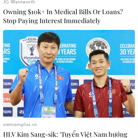
JG Wentworth
Owning $10k+ In Medical Bills Or Loans?
Stop Paying Interest Immediately
Người dân thắp hương tưởng nhớ, tri ân công ơn của các anh
hùng, liệt sỹ tại Nghĩa trang quốc gia đường 9. (Ảnh: Hoàng
Hiếu/TTXVN)
vietnamplus.vn
HLV Kim Sang-sik: 'Tuyển Việt Nam hướng