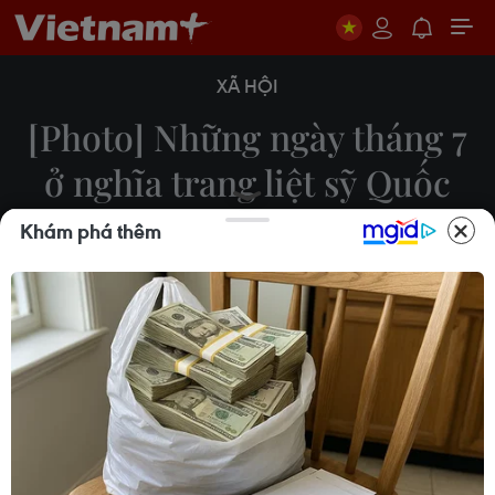
XÃ HỘI
[Photo] Những ngày tháng 7
ở nghĩa trang liệt sỹ Quốc
gia Đường 9
Khám phá thêm
22/07/2022 04:27
Nghĩa trang liệt sỹ Quốc gia Đường 9 (Quảng Trị)
là nơi yên nghỉ của hơn 10.000 anh hùng, liệt sỹ đã
từng chiến đấu trên mặt trận Đường 9 và đất bạn
Lào trong suốt cuộc kháng chiến chống Mỹ cứu
nước.