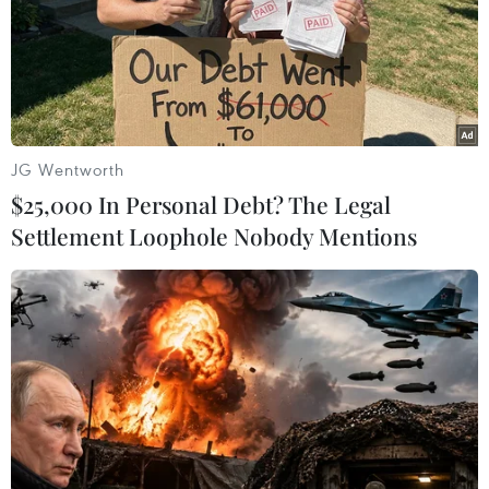
Thỉnh 9 tiếng chuông kính báo trước vong linh các anh hùng liệt
sỹ. (Ảnh: Hoàng Hiếu/TTXVN)
JG Wentworth
$25,000 In Personal Debt? The Legal
Settlement Loophole Nobody Mentions
Người dân thắp hương tưởng nhớ, tri ân công ơn của các anh
hùng, liệt sỹ tại Nghĩa trang quốc gia đường 9. (Ảnh: Hoàng
Hiếu/TTXVN)