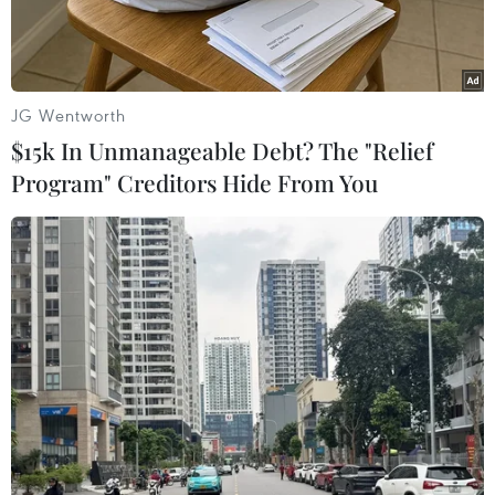
JG Wentworth
$15k In Unmanageable Debt? The "Relief
Program" Creditors Hide From You
Nghĩa trang Quốc gia đường 9 là nơi yên nghỉ của hơn 10.000
anh hùng, liệt sỹ hy sinh tại Quảng Trị và nước bạn Lào. (Ảnh:
Hoàng Hiếu/TTXVN)