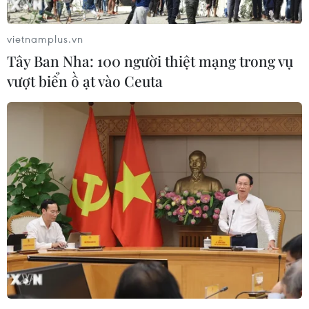
vietnamplus.vn
Tây Ban Nha: 100 người thiệt mạng trong vụ
Theo dõi VietnamPlus
vượt biển ồ ạt vào Ceuta
TIN CÙNG CHUYÊN MỤC
An Giang: Cháy lớn ở khu dân cư
khiến 5 căn nhà bị hư hại
06/08/2026 16:12