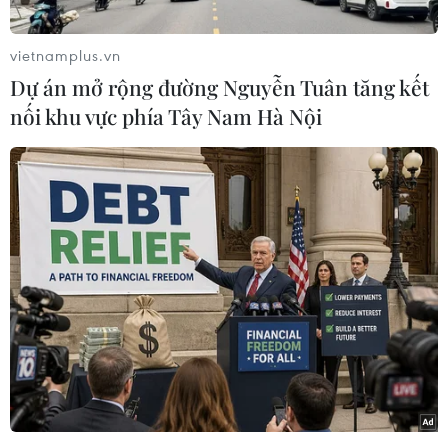
vietnamplus.vn
Dự án mở rộng đường Nguyễn Tuân tăng kết
nối khu vực phía Tây Nam Hà Nội
Nghĩa trang liệt sỹ Quốc gia Đường 9 (Quảng Trị) là nơi yên
nghỉ của các anh hùng, liệt sỹ đã từng chiến đấu, phục vụ chiến
đấu trên mặt trận Đường 9 và đất bạn Lào trong suốt cuộc
kháng chiến chống Mỹ, cứu nước. (Ảnh: Hoàng Hiếu/TTXVN)