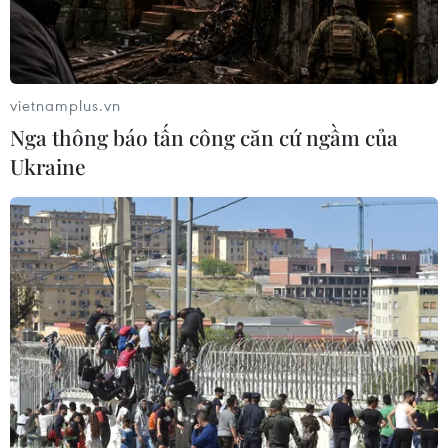
(TTXVN/Vietnam+)
vietnamplus.vn
Nga thông báo tấn công căn cứ ngầm của
Ukraine
#Quảng Trị
#Nghĩa trang liệt sỹ Quốc gia Đường 9
#Liệt sỹ
#Mặt trận Đường 9
#Nước Lào
#Kháng chiến chống đế quốc Mỹ
Quảng Trị