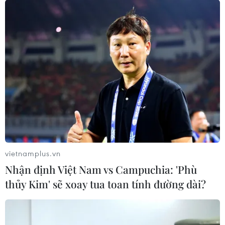
06/08/2026 13:06
Đắk Lắk truy quét, xử lý tình trạng
phá rừng, lấn chiếm đất rừng
06/08/2026 12:36
Sẽ thi công đồng loạt Dự án cao tốc
Vinh-Thanh Thủy trong tháng 9
06/08/2026 12:25
vietnamplus.vn
Nhận định Việt Nam vs Campuchia: 'Phù
thủy Kim' sẽ xoay tua toan tính đường dài?
Chưa đầu tư mở rộng Quốc lộ 1 đoạn
Bạc Liêu-Cà Mau giai đoạn 2026-
2030