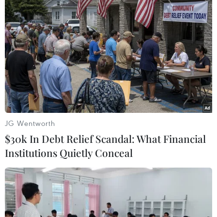
Người dân, thân nhân các liệt sỹ thắp hương tưởng nhớ tại
nghĩa trang liệt sỹ quốc gia đường 9. (Ảnh: Hoàng
Hiếu/TTXVN)
JG Wentworth
$30k In Debt Relief Scandal: What Financial
Institutions Quietly Conceal