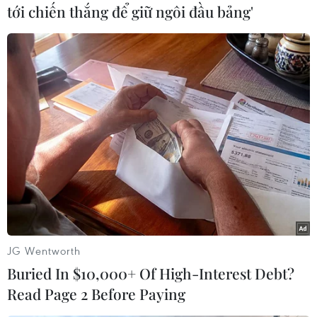
tới chiến thắng để giữ ngôi đầu bảng'
Nghĩa trang có tổng diện tích là 13ha, quy tụ trên 1 vạn liệt sỹ,
trong đó 3694 mộ liệt sỹ được xác định đầy đủ thông tin: tên,
tuổi, quê quán, được mai táng theo từng tỉnh, thành; 701 mộ
biết một phần thông tin; còn lại chưa rõ thông tin. (Ảnh: Hoàng
Hiếu/TTXVN)
JG Wentworth
Buried In $10,000+ Of High-Interest Debt?
Read Page 2 Before Paying