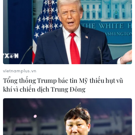
Hai tàu Trung Quốc chặn 2 đầu tàu KN951.
vietnamplus.vn
Tổng thống Trump bác tin Mỹ thiếu hụt vũ
khí vì chiến dịch Trung Đông