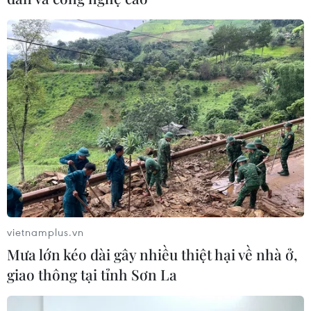
Trao tặng huy hiệu cho hai thuyền trưởng
tàu cảnh sát biển
vietnamplus.vn
29/05/2014 07:33
Mưa lớn kéo dài gây nhiều thiệt hại về nhà ở,
Trung ương Đoàn Thanh niên Cộng sản Hồ Chí Minh đã
giao thông tại tỉnh Sơn La
trao huy hiệu “Tuổi trẻ dũng cảm” tặng hai thuyền
trưởng tàu cảnh sát biển.