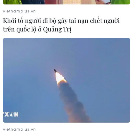
vietnamplus.vn
Khởi tố người đi bộ gây tai nạn chết người
trên quốc lộ ở Quảng Trị
TIN CÙNG CHUYÊN MỤC
Chiến dịch 500 ngày đêm:
Điện Biên hoàn thành gần 90% thu
nhận mẫu ADN thân nhân liệt sỹ
06/08/2026 11:01
vietnamplus.vn
Cảnh báo mưa cường độ lớn trên