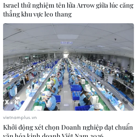
KN 951 (thứ 2 từ phải sang) bắt đầu bị bao vây, cản phá.
Israel thử nghiệm tên lửa Arrow giữa lúc căng
thẳng khu vực leo thang
Hai tàu Trung Quốc áp sát tàu Việt Nam.
vietnamplus.vn
Khởi động xét chọn Doanh nghiệp đạt chuẩn
văn hóa kinh doanh Việt Nam 2026