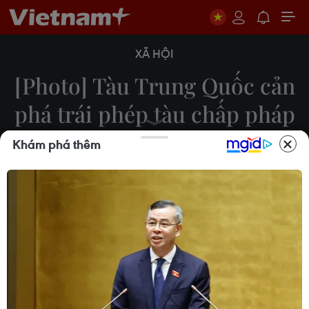
XÃ HỘI
[Photo] Tàu Trung Quốc cản
phá trái phép tàu chấp pháp
của Việt Nam
Khám phá thêm
Sơn Bách - Trực tiếp từ Hoàng Sa
29/05/2014 11:50
Bất chấp việc các tàu chấp pháp của Cảnh sát
biển Việt Nam kiên trì thực hiện công tác tuyên
truyền, các tàu Trung Quốc vẫn hung hãn bao vây
và cản phá tàu kiểm ngư của Việt Nam.