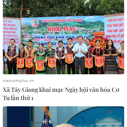
Trong suốt quá trình truy đuổi, tàu Trung Quốc mang số hiệu
3411 luôn nằm gần đó.
vietnamplus.vn
Xã Tây Giang khai mạc Ngày hội văn hóa Cơ
Tu lần thứ 1