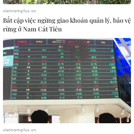
#Cản phá
TP. Đà Nẵng
Trung Quốc
vietnamplus.vn
Bất cập việc ngừng giao khoán quản lý, bảo vệ
rừng ở Nam Cát Tiên
Theo dõi VietnamPlus
TIN LIÊN QUAN
vietnamplus.vn