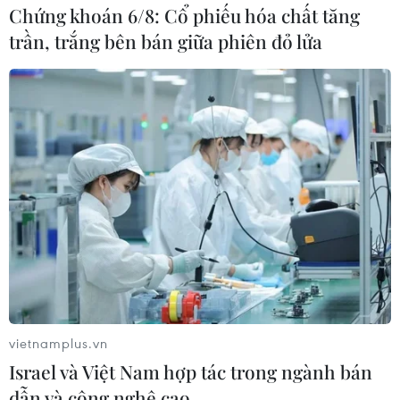
Chứng khoán 6/8: Cổ phiếu hóa chất tăng
trần, trắng bên bán giữa phiên đỏ lửa
Bất thường: Hai tàu Trung Quốc tự "đấu
phun nước" vào nhau
29/05/2014 10:59
Các lực lượng Việt Nam đang xác định mục đích của
việc có hiện tượng hai tàu Trung Quốc (trong đó có tàu
Hải cảnh) chạy song song gần giàn khoan Hải Dương-
981 và phun nước vào nhau.
vietnamplus.vn
Israel và Việt Nam hợp tác trong ngành bán
dẫn và công nghệ cao