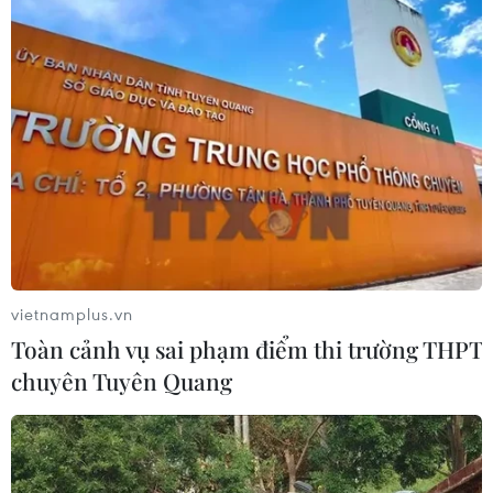
06/08/2026 09:44
Các trường đại học sẽ xét tuyển thí
sinh Trường THTP chuyên Tuyên
Quang không vi phạm quy chế
06/08/2026 09:44
Thi công trở lại dự án sửa chữa Quốc
lộ 30 sau phản ánh của TTXVN
vietnamplus.vn
06/08/2026 09:42
Toàn cảnh vụ sai phạm điểm thi trường THPT
chuyên Tuyên Quang
Hà Nội tăng tốc thi công
đường Vành đai 1 đoạn Hoàng Cầu-
Voi Phục