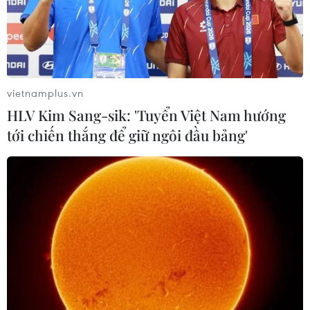
Qua radar, vào thời điểm sáng 29/1, có ít nhất 51 tàu Tung
Quốc hoạt động quanh khu vực giàn khoan, trong đó có 2 tàu
quân sự.
vietnamplus.vn
HLV Kim Sang-sik: 'Tuyển Việt Nam hướng
tới chiến thắng để giữ ngôi đầu bảng'
Lực lượng cảnh sát biển Việt Nam đang làm nhiệm vụ