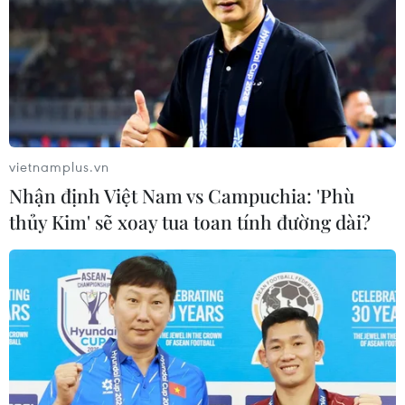
Chỉ tới khi tàu Cảnh sát biển Việt Nam số hiệu CSB 8003 xuất
hiện, KN 951 mới hết bị vây ép, cản phá.
vietnamplus.vn
Nhận định Việt Nam vs Campuchia: 'Phù
thủy Kim' sẽ xoay tua toan tính đường dài?