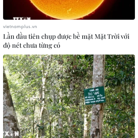
(Vietnam+)
vietnamplus.vn
Lần đầu tiên chụp được bề mặt Mặt Trời với
độ nét chưa từng có
#Hải Dương 981
#Cảnh sát biển
#Tàu kiểm ngư
#Vùng biển Việt Nam
#Vây ép
#Hạ đặt trái phép