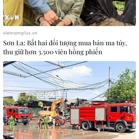
vietnamplus.vn
Sơn La: Bắt hai đối tượng mua bán ma túy,
thu giữ hơn 3.500 viên hồng phiến
Cán bộ, chiến sỹ đảo Sinh Tồn hướng dẫn các
tàu cá neo đậu tránh trú bão RAI và phun khử
khuẩn, bảo đảm an toàn trong phòng, chống
dịch COVID-19 chiều 16/12. (Ảnh: TTXVN phát)
Cũng trong sáng 17/12, thông tin từ huyện đảo
Trường Sa, tỉnh Khánh Hòa cho biết đã có trên
50 lượt tàu cá với khoảng 500 ngư dân các tỉnh
Quảng Nam, Quảng Ngãi, Bình Định, Phú Yên và
Khánh Hòa vào các âu tàu thuộc đảo Song Tử