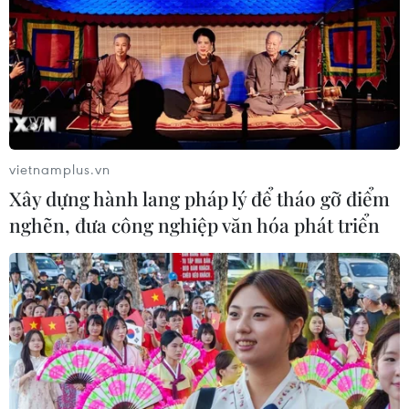
trong năm 2021, với “mục tiêu chính” là hòn đảo nghỉ
dưỡng Siargao ở miền Nam.
vietnamplus.vn
Xây dựng hành lang pháp lý để tháo gỡ điểm
nghẽn, đưa công nghiệp văn hóa phát triển
‘Siêu bão Rai có cường độ rất mạnh, hiếm
gặp trong nhiều năm gần đây’