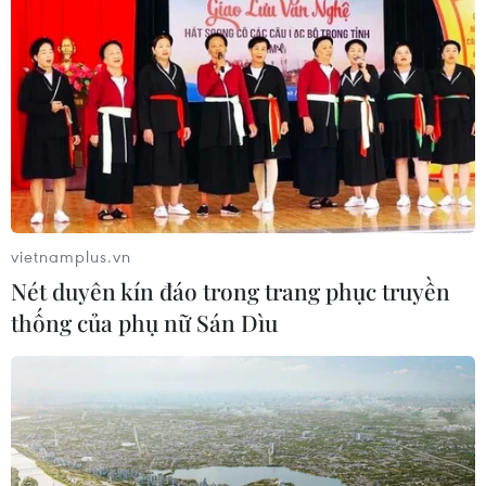
Nghệ An: Lũ cuốn cầu tạm trên sông
Nậm Nơn khiến 3 bản ở xã Mỹ Lý bị
chia cắt
08/08/2026 06:36
An Giang: Các bãi rác quá tải trong
khi dự án xử lý tập trung chậm tiến
độ
vietnamplus.vn
08/08/2026 05:39
Nét duyên kín đáo trong trang phục truyền
thống của phụ nữ Sán Dìu
Đà Nẵng tìm "lời giải bài toán" an
ninh nguồn nước
08/08/2026 05:05