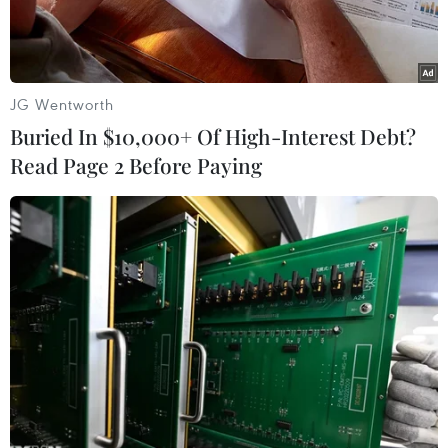
bão Rai.
JG Wentworth
Buried In $10,000+ Of High-Interest Debt?
Read Page 2 Before Paying
Các tàu cá vào tránh trú bão tại âu tàu chiều 16/12. (Ảnh:
TTXVN phát)
Ngày 17/12, tỉnh Quảng Trị, Bến Tre và Khánh
Hòa đã kêu gọi, hỗ trợ ngư dân đang hoạt động