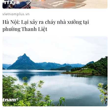
Tây và đảo Sinh Tồn, huyện Trường Sa để tránh,
trú bão Rai.
vietnamplus.vn
Theo Trung tâm Dự báo Khí tượng Thủy văn
Hà Nội: Lại xảy ra cháy nhà xưởng tại
Quốc gia, hồi 7 giờ ngày 17/12, vị trí tâm bão Rai
phường Thanh Liệt
ở trên vùng biển phía Tây miền Trung
Philippines. Sức gió mạnh nhất vùng gần tâm
bão mạnh cấp 14-15 (150-185km/giờ), giật trên
cấp 17. Dự báo trong 24 giờ tới, bão di chuyển
nhanh theo hướng Tây Tây Bắc, mỗi giờ đi được
20-25km, cường độ suy yếu dần, khoảng chiều
tối 17/12 bão sẽ đi vào Biển Đông. Đến 7 giờ
ngày 18/12, vị trí tâm bão ở cách đảo Song Tử
Tây khoảng 200km về phía Đông, với sức gió
mạnh nhất vùng gần tâm bão mạnh cấp 13-14
(135-165km/giờ), giật cấp 17.