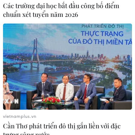
Các trường đại học bắt đầu công bố điểm
chuẩn xét tuyển năm 2026
Bão Rai giảm cấp, không khí lạnh ảnh
hưởng đến Bắc Bộ
16/12/2021 23:50
Sáng 17/12, không khí lạnh đã ảnh hưởng đến một số
nơi ở vùng núi Bắc Bộ, sau đó ảnh hưởng đến các nơi
vietnamplus.vn
khác ở Bắc Bộ và Trung Bộ nên Bắc Bộ có mưa, mưa
Cần Thơ phát triển đô thị gắn liền với đặc
nhỏ rải rác.
trưng sông nước