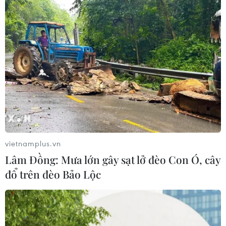
#bão Rai
#tàu thuyền
#ngư dân
#dịch COVID-19
#đảo Trường Sa
#tâm bão
#Quảng Trị
#Bến Tre
#Khánh Hòa
Bến Tre
Khánh Hòa
Quảng Trị
Vĩnh Long
Theo dõi VietnamPlus
vietnamplus.vn
Lâm Đồng: Mưa lớn gây sạt lở đèo Con Ó, cây
đổ trên đèo Bảo Lộc
TIN LIÊN QUAN