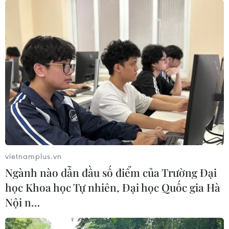
Trước đó, chiều 16/12, Ban Chỉ huy Phòng chống
thiên tai và Tìm kiếm cứu nạn tỉnh Khánh Hòa
cũng đã ra công điện số 6 gửi các đơn vị, địa
phương trong tỉnh chủ động ứng phó với bão
Rai./.
vietnamplus.vn
Ngành nào dẫn đầu số điểm của Trường Đại
học Khoa học Tự nhiên, Đại học Quốc gia Hà
Nội n…