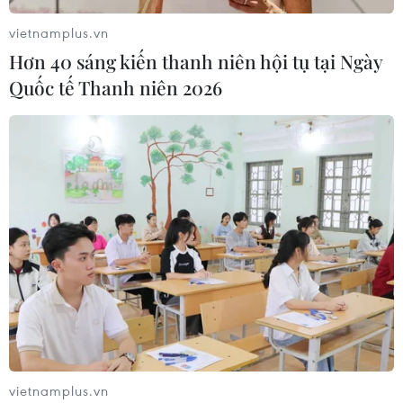
vietnamplus.vn
Hơn 40 sáng kiến thanh niên hội tụ tại Ngày
Quốc tế Thanh niên 2026
Cần đảm bảo an toàn tàu thuyền trên biển
trong siêu bão Rai
16/12/2021 23:22
Nguy cơ siêu bão Rai ảnh hưởng trực tiếp đến khu vực
vùng biển phía Nam từ Bình Thuận trở vào là chưa cao.
Tuy nhiên trong bối cảnh biến đổi khí hậu thì cũng có rất
nhiều kịch bản có khả năng xảy ra.
vietnamplus.vn