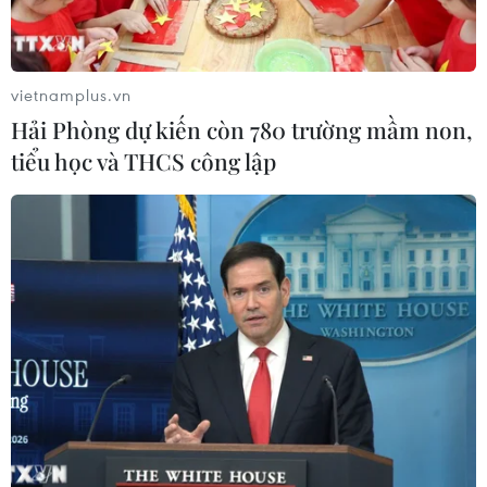
vietnamplus.vn
Hải Phòng dự kiến còn 780 trường mầm non,
tiểu học và THCS công lập
TIN CÙNG CHUYÊN MỤC
Thành phố Hồ Chí Minh xuất hiện
mưa dông trên diện rộng
09/08/2026 13:14
Hà Nội: Xử lý dứt điểm 3 vụ việc vi
phạm tại hồ Đồng Đò trước 30/9