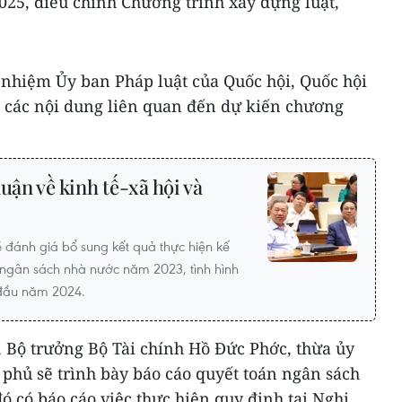
025, điều chỉnh Chương trình xây dựng luật,
 nhiệm Ủy ban Pháp luật của Quốc hội, Quốc hội
ề các nội dung liên quan đến dự kiến chương
uận về kinh tế-xã hội và
 đánh giá bổ sung kết quả thực hiện kế
à ngân sách nhà nước năm 2023, tình hình
 đầu năm 2024.
, Bộ trưởng Bộ Tài chính Hồ Đức Phớc, thừa ủy
phủ sẽ trình bày báo cáo quyết toán ngân sách
 có báo cáo việc thực hiện quy định tại Nghị