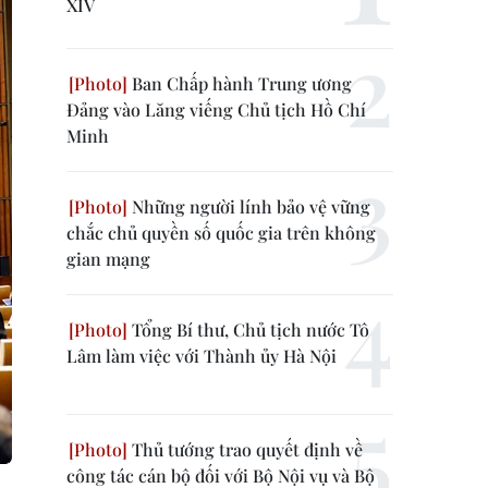
XIV
Ban Chấp hành Trung ương
Đảng vào Lăng viếng Chủ tịch Hồ Chí
Minh
Những người lính bảo vệ vững
chắc chủ quyền số quốc gia trên không
gian mạng
Tổng Bí thư, Chủ tịch nước Tô
Lâm làm việc với Thành ủy Hà Nội
Thủ tướng trao quyết định về
công tác cán bộ đối với Bộ Nội vụ và Bộ