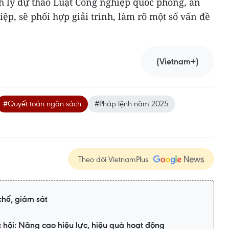
ỉnh lý dự thảo Luật Công nghiệp quốc phòng, an
ệp, sẽ phối hợp giải trình, làm rõ một số vấn đề
(Vietnam+)
#Quyết toán ngân sách
#Pháp lệnh năm 2025
Theo dõi VietnamPlus
chế, giám sát
 hội: Nâng cao hiệu lực, hiệu quả hoạt động