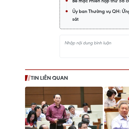
Bế mạc Phiên họp thứ 56 
Ủy ban Thường vụ QH: Ứng
sát
TIN LIÊN QUAN