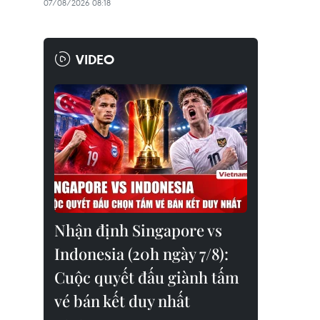
07/08/2026 08:18
VIDEO
Nhận định Singapore vs
Indonesia (20h ngày 7/8):
Cuộc quyết đấu giành tấm
vé bán kết duy nhất