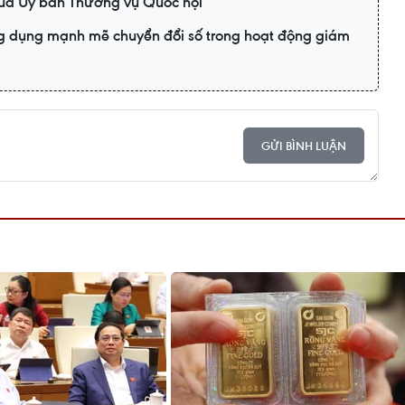
của Ủy ban Thường vụ Quốc hội
 dụng mạnh mẽ chuyển đổi số trong hoạt động giám
GỬI BÌNH LUẬN