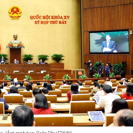
p. (Ảnh minh họa: Doãn Tấn/TTXVN)