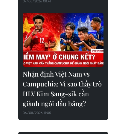
07/08/2026 08:41
Nhận định Việt Nam vs
Campuchia: Vì sao thầy trò
HLV Kim Sang-sik cần
giành ngôi đầu bảng?
06/08/2026 11:05