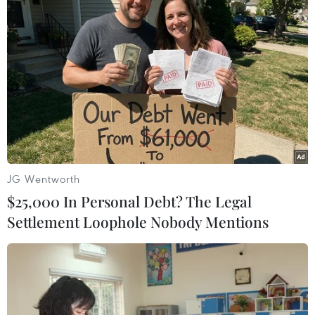
Các công ty Mỹ lên kế hoạch giảm sử dụng
chip Trung Quốc
05/01/2023 07:06
Hãng máy tính Dell của Mỹ đã yêu cầu các nhà cung
cấp những linh kiện cùng các công ty lắp ráp sản phẩm
hỗ trợ cho công tác chuẩn bị sản xuất ở những nước
khác ngoài Trung Quốc.
JG Wentworth
$25,000 In Personal Debt? The Legal
Settlement Loophole Nobody Mentions