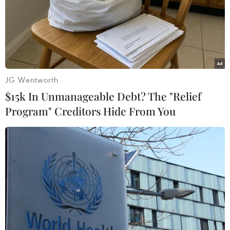
JG Wentworth
$15k In Unmanageable Debt? The "Relief
Program" Creditors Hide From You
Đại chiến chip giữa Mỹ và Trung Quốc:
'Trò chơi' cùng thiệt
31/01/2023 08:04
Mỹ đang tự sản xuất chip và lôi kéo nước đồng minh
thực hiện các biện pháp tương tự, công khai mục đích
kiềm chế sự phát triển của ngành công nghiệp chip
Trung Quốc.