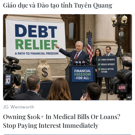
Giáo dục và Đào tạo tỉnh Tuyên Quang
#Samsung Electronics
#Ambarella
#chip ôtô
#tự hành
#tự lái
Mỹ
JG Wentworth
Owning $10k+ In Medical Bills Or Loans?
Stop Paying Interest Immediately
Theo dõi VietnamPlus