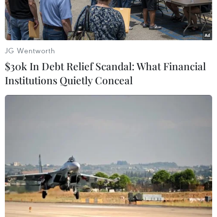
JG Wentworth
$30k In Debt Relief Scandal: What Financial
Institutions Quietly Conceal
Biểu tượng hãng điện tử Samsung tại Seoul (Hàn Quốc). (Ảnh:
AFP/TTXVN)
Theo hãng tin Yonhap, công ty Samsung
Electronics ngày 21/2 thông báo sẽ chế tạo chip
ôtô tiên tiến cho công ty thiết kế chip Ambarella
của Mỹ, có trụ sở ở Santa Clara, bang California.
Cụ thể, Samsung sẽ sản xuất bộ điều khiển miền