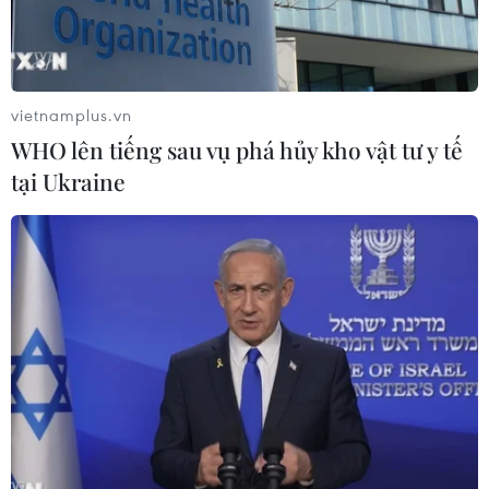
vietnamplus.vn
WHO lên tiếng sau vụ phá hủy kho vật tư y tế
tại Ukraine
Tổng thống Hàn Quốc: Chất bán dẫn là tài
sản an ninh quốc gia
02/02/2023 03:31
Thăm nhà máy SK Siltron ở Gumi, tỉnh Bắc Gyeongsang,