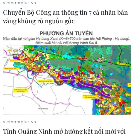
vietnamplus.vn
Chuyển Bộ Công an thông tin 7 cá nhân bán
vàng không rõ nguồn gốc
CƠ QUAN CHỦ QUẢN: THÔNG TẤN XÃ VIỆT NAM
Tổng Biên tập: TRẦN TIẾN DUẨN
Phó Tổng Biên tập: NGUYỄN THỊ TÁM, KHÚC THANH
THỦY
Sở hữu trí tuệ
Quy định sử dụng
RSS
Hỗ trợ
Ngôn ngữ
TTXVN
Dịch vụ tin
Quảng cáo
Liên hệ
vietnamplus.vn
Tỉnh Quảng Ninh mở hướng kết nối mới với