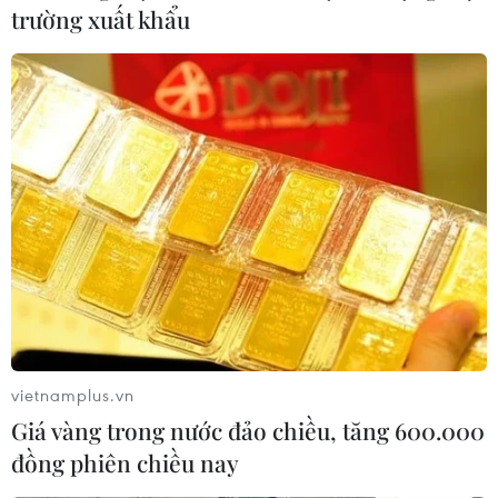
trường xuất khẩu
#Carbon
#Sàn giao dịch carbon
#Cục Biến đổi khí hậu
#Chuyển dịch năng lượng
#Biến đối khí hậu
Theo dõi VietnamPlus
TIN LIÊN QUAN
vietnamplus.vn
Giá vàng trong nước đảo chiều, tăng 600.000
đồng phiên chiều nay