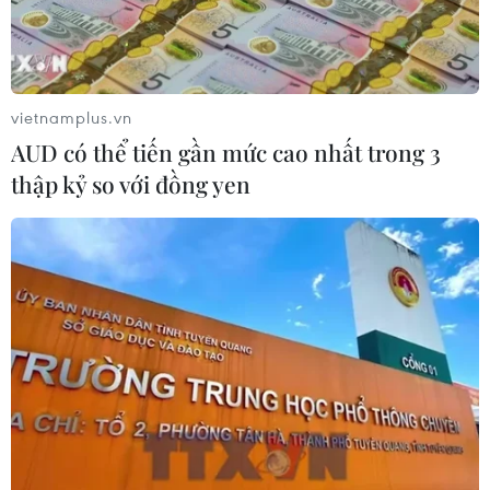
Quảng Trị: Mưa lớn gây ngập cục bộ,
tiềm ẩn nguy cơ lũ quét, sạt lở đất
09/08/2026 09:37
vietnamplus.vn
AUD có thể tiến gần mức cao nhất trong 3
thập kỷ so với đồng yen
Từ 10-11/8, Bắc Bộ và Trung Bộ có
nơi nắng nóng gay gắt trên 37 độ C
09/08/2026 07:57
Cháy rừng nghiêm trọng tại Canada,
cảnh báo lũ quét ở Đông Nam nước
Mỹ
09/08/2026 06:28