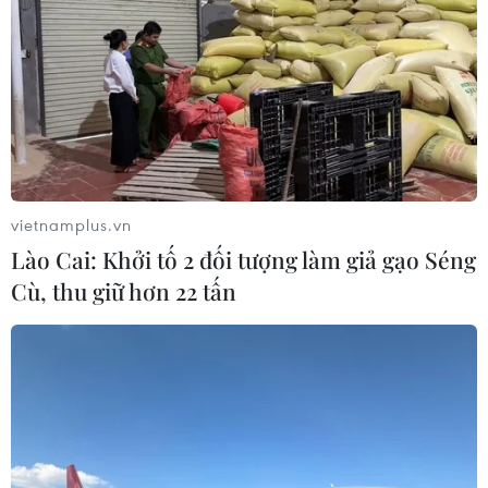
Hiệp định VPA/FLEGT nhằm thúc đẩy thương mại các
sản phẩm gỗ có nguồn gốc từ các khu vực rừng được
quản lý bền vững và được khai thác tuân thủ theo luật
pháp của quốc gia khai thác.
vietnamplus.vn
Lào Cai: Khởi tố 2 đối tượng làm giả gạo Séng
Cù, thu giữ hơn 22 tấn