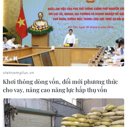
vietnamplus.vn
Khơi thông dòng vốn, đổi mới phương thức
cho vay, nâng cao năng lực hấp thụ vốn
EU và Việt Nam “cam kết” thúc đẩy hợp
tác thương mại về sản phẩm gỗ có nguồn
gốc
04/03/2025 09:29