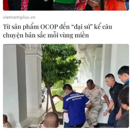
vietnamplus.vn
Từ sản phẩm OCOP đến “đại sứ” kể câu
chuyện bản sắc mỗi vùng miền