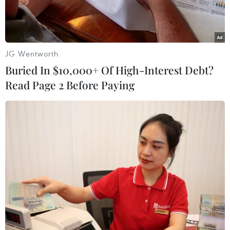
JG Wentworth
Buried In $10,000+ Of High-Interest Debt?
Read Page 2 Before Paying
(Ảnh minh họa. Nguồn: Vietnam+)
Đại diện Cục Biến đổi khí hậu (Bộ Nông nghiệp
và Môi trường) cho biết theo lộ trình, từ tháng
6/2025 sẽ phải vận hành thí điểm sàn giao dịch
carbon.