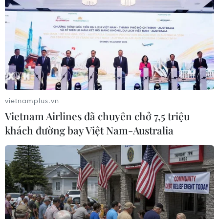
Chương trình đào tạo trên được thiết kế để thu
hẹp những lỗ hổng kiến ​​thức quan trọng này và
thúc đẩy sự chuẩn bị của các bên chủ chốt.
vietnamplus.vn
Vietnam Airlines đã chuyên chở 7,5 triệu
khách đường bay Việt Nam-Australia
(Ảnh minh họa. Nguồn: PanNature)