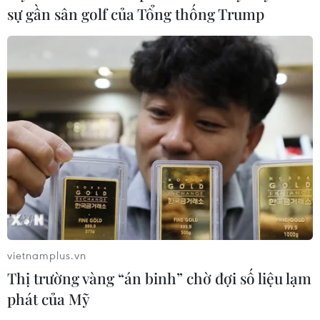
một vùng áp thấp
sự gần sân golf của Tổng thống Trump
08/08/2026 14:19
Trung Quốc nâng mức ứng phó khẩn
cấp với bão Dolphin
08/08/2026 07:10
Điện Biên từng bước hình thành thị
trường tín chỉ carbon rừng
08/08/2026 06:50
vietnamplus.vn
Thị trường vàng “án binh” chờ đợi số liệu lạm
Nghệ An: Lũ cuốn cầu tạm trên sông
phát của Mỹ
Nậm Nơn khiến 3 bản ở xã Mỹ Lý bị