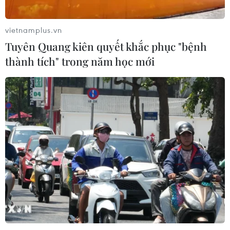
Lâm Đồng: Mưa lớn gây sạt lở đèo
Con Ó, cây đổ trên đèo Bảo Lộc
vietnamplus.vn
09/08/2026 06:20
Tuyên Quang kiên quyết khắc phục "bệnh
thành tích" trong năm học mới
Mưa lớn gây ngập cục bộ, chia cắt
một số khu vực miền núi Quảng Trị
09/08/2026 04:35
Bão Dolphin gây ảnh hưởng diện
rộng tại miền Đông Trung Quốc
09/08/2026 04:23
Nhật Bản: Sạt lở đất khiến gần 400