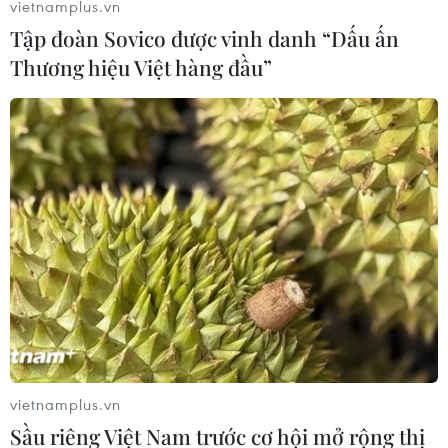
vietnamplus.vn
liên quan đều được chuẩn bị tốt cho việc tuân
Tập đoàn Sovico được vinh danh “Dấu ấn
thủ ETS và tham gia thị trường./.
Thương hiệu Việt hàng đầu”
(Vietnam+)
vietnamplus.vn
Sầu riêng Việt Nam trước cơ hội mở rộng thị