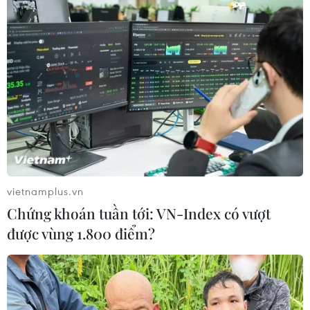
chiếc iPad thế hệ mới mà Apple vừa mới công bố trong
sự kiện “California streaming.”
vietnamplus.vn
Chứng khoán tuần tới: VN-Index có vượt
được vùng 1.800 điểm?
Apple chính thức giới thiệu 4 mẫu iPhone