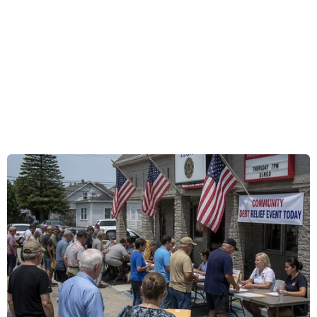
(TTXVN/Vietnam+)
#Infographics
#Apple Watch Series 7
#iPhone 13
#iPad9
#AirPods 3
#iPad mini 6