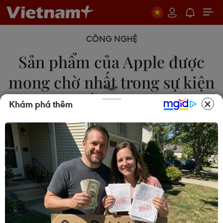
CÔNG NGHỆ
Sản phẩm của Apple được
mong chờ nhất trong sự kiện
ra mắt ngày 14/9
Khám phá thêm
15/09/2021 14:04
Theo khảo sát, Apple Watch Series 7 là sản phẩm
được mong chờ nhất trong sự kiện trình làng sản
phẩm đình đám của Apple diễn ra vào ngày
14/9/2021 giờ Mỹ (rạng sáng 15/9/2021 giờ VN).