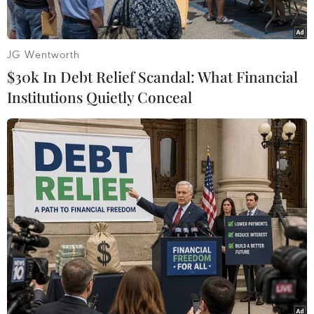
JG Wentworth
Theo dõi VietnamPlus
$30k In Debt Relief Scandal: What Financial
Institutions Quietly Conceal
TIN LIÊN QUAN