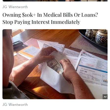
JG Wentworth
Owning $10k+ In Medical Bills Or Loans?
Stop Paying Interest Immediately
Apple sẽ chính thức ra mắt iPhone 13 vào
ngày 14/9?
07/09/2021 23:08
Apple vừa chính thức xác nhận sẽ tổ chức sự kiện ra
mắt sản phẩm mới vào ngày 14/9 tới, theo đó iPhone 13
series, Apple Watch 7 và AirPods 3 là những model
đang rất được trông đợi khi ra mắt.
JG Wentworth