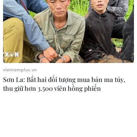
13 mới với giá từ 699 USD
14/09/2021 23:05
Thế hệ iPhone 13 mới được Apple giới thiệu rạng sáng
15/9 không có nhiều thay đổi về ngoại hình mà chủ yếu
được nâng cấp về phần cứng bên trong.
vietnamplus.vn
Sơn La: Bắt hai đối tượng mua bán ma túy,
thu giữ hơn 3.500 viên hồng phiến