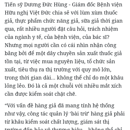
Tiến sỹ Dương Đức Hùng - Giám đốc Bệnh viện
Hữu nghị Việt Đức chia sẻ với lùm xùm thuốc
giả, thực phẩm chức năng giả, sữa giả thời gian
qua, rất nhiều người đặt câu hỏi, trách nhiệm
của ngành y tế, của bệnh viện, của bác sĩ?
Nhưng mọi người cần có cái nhìn nhận công
bằng bởi để một dây chuyền sản xuất thuốc giả
tồn tại, từ việc mua nguyên liệu, tổ chức sản
xuất, tiêu thụ ra thị trường với quy mô lớn,
trong thời gian dài... không thể chỉ do một khâu
lỏng lẻo. Đó là cả một chuỗi với nhiều mắt xích
cần được kiểm soát chặt chẽ.
“Với vấn đề hàng giả đã mang tính hệ thống
như vậy, công tác quản lý ‘bài trừ’ hàng giả phải
từ khâu kiểm soát chất lượng, giám sát thị
trường đến bảo vệ thương hiệu... không thể chỉ