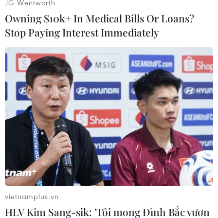
JG Wentworth
Owning $10k+ In Medical Bills Or Loans?
Stop Paying Interest Immediately
#Hạ Long
#Ẩm thực
#Xúc tiến du lịch
#Hội chợ thương mại
#Kỷ lục Việt Nam
Quảng Ninh
vietnamplus.vn
HLV Kim Sang-sik: 'Tôi mong Đình Bắc vươn