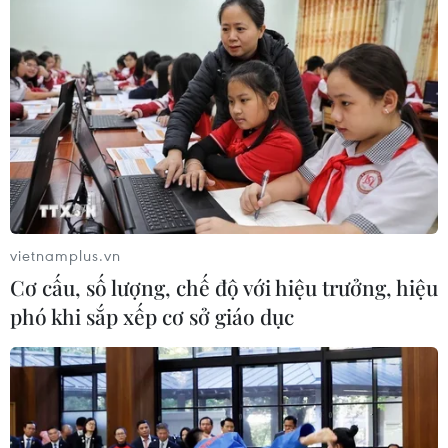
11/07/2026 12:25
Xem thêm
CƠ QUAN CHỦ QUẢN: THÔNG TẤN XÃ VIỆT NAM
vietnamplus.vn
Tổng Biên tập: TRẦN TIẾN DUẨN
Cơ cấu, số lượng, chế độ với hiệu trưởng, hiệu
Phó Tổng Biên tập: NGUYỄN THỊ TÁM, KHÚC THANH
phó khi sắp xếp cơ sở giáo dục
THỦY
Sở hữu trí tuệ
Quy định sử dụng
RSS
Hỗ trợ