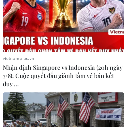
Tuyên Quang: Lễ hội hoa Tam giác
mạch 2026 sẽ khai mạc ngày 6/11 tại
Đồng Văn
04/08/2026 14:13
Đặc sắc lễ hội nghệ thuật dân
gian tại Kyrgyzstan
vietnamplus.vn
03/08/2026 05:45
Nhận định Singapore vs Indonesia (20h ngày
7/8): Cuộc quyết đấu giành tấm vé bán kết
duy …
Độc đáo nghi lễ rước Lệnh Ông Sanh
tại Lễ hội Cầu ngư Phan Thiết
02/08/2026 04:44
Lễ hội Cầu ngư Phan Thiết mang