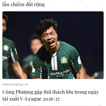
05/08/2026 01:41
lấn chiếm đất rừng
Mưa lũ, sạt lở tại Sri Lanka khiến 5
người thiệt mạng
04/08/2026 23:09
Thời tiết ngày 5/8: Bắc Bộ tiếp tục
mưa lớn, nguy cơ lũ quét và sạt lở đất
gia tăng
04/08/2026 23:08
vietnamplus.vn
Xem thêm
Công Phượng gặp thử thách lớn trong ngày
tái xuất V-League 2026/27