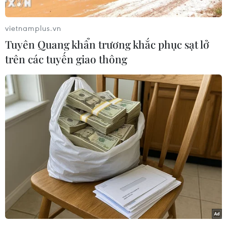
vietnamplus.vn
Tuyên Quang khẩn trương khắc phục sạt lở
trên các tuyến giao thông
#Nhật Bản
#Điện hạt nhân
#Lò phản ứng
#Nhiễm xạ
Theo dõi VietnamPlus