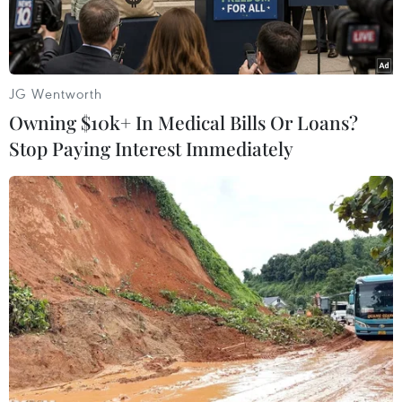
ứng số 3
phát nổ
vào sáng nay đã bị nhiễm xạ.
Năm người trong số này đã kết thúc quá trình
tẩy xạ.
JG Wentworth
Owning $10k+ In Medical Bills Or Loans?
Trước đó, vụ nổ đã khiến 11 người đang làm
Stop Paying Interest Immediately
việc tại nhà máy này bị thương trongkhi 2
người còn lại vẫn chưa rõ tung tích./.
Cao Phong (Vietnam+)