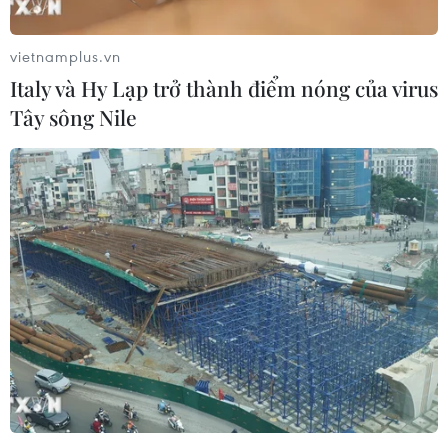
Kẻ Bàng
05/08/2026 12:11
vietnamplus.vn
Italy và Hy Lạp trở thành điểm nóng của virus
Bão số 3 tiếp tục đổi hướng, di
Tây sông Nile
chuyển nhanh hơn
05/08/2026 11:31
Bão số 3 đổi hướng, di chuyển chậm
với tốc độ khoảng 5 km/h
05/08/2026 08:05
Italy nâng báo động đỏ trên toàn bộ
27 thành phố do nắng nóng kỷ lục
05/08/2026 06:31