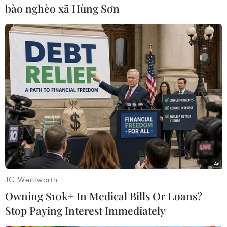
bào nghèo xã Hùng Sơn
#SpaceX
#Cơ quan Vũ trụ châu Âu
#Vệ tinh Galileo
#Vệ tinh dẫn đường
#Tên lửa Falcon 9
#Định vị toàn cầu
Mỹ
Theo dõi VietnamPlus
JG Wentworth
Owning $10k+ In Medical Bills Or Loans?
Stop Paying Interest Immediately