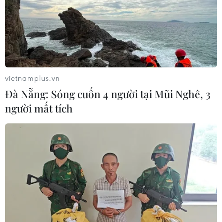
Đại biểu Quốc hội: Nếu không có cơ
chế bảo vệ sẽ khó khuyến khích đổi
mới sáng tạo thực tiễn
04/08/2026 11:01
vietnamplus.vn
Hàn Quốc lên kế hoạch phóng tàu
Đà Nẵng: Sóng cuốn 4 người tại Mũi Nghê, 3
thăm dò không gian Trái Đất-Mặt
người mất tích
Trăng
04/08/2026 09:42
Kiện toàn nhân sự Ban Chỉ đạo
Trung ương về phát triển khoa học,
công nghệ, đổi mới sáng tạo và
chuyển đổi số
04/08/2026 01:21