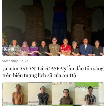
05/08/2026 07:16
Israel phát triển xét nghiệm máu đơn
giản giúp phát hiện sớm ung thư
phổi
05/08/2026 03:42
Thái Lan phát hiện hóa thạch khủng
long ăn thịt hơn 130 triệu năm tuổi
vietnamplus.vn
05/08/2026 00:00
59 năm ASEAN: Lá cờ ASEAN lần đầu tỏa sáng
trên biểu tượng lịch sử của Ấn Độ
WHO ghi nhận tín hiệu tích cực từ
thử nghiệm điều trị Ebola tại Congo
04/08/2026 22:42