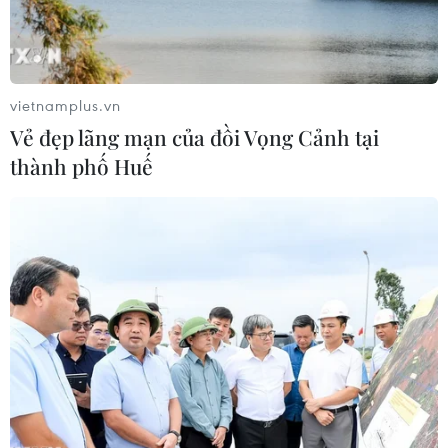
vietnamplus.vn
Vẻ đẹp lãng mạn của đồi Vọng Cảnh tại
thành phố Huế
NASA phóng tàu vũ trụ nghiên cứu Tiểu
hành tinh Psyche giàu kim loại
14/10/2023 04:06
Dự kiến vào cuối tháng 7/2029, Tàu vũ trụ Psyche sẽ
đáp xuống Tiểu hành tinh Psyche - thiên thể được cho là
chứa vàng, sắt, nickel và nhiều kim loại khác, tổng giá
trị ước tính 10.000.000 tỷ USD.