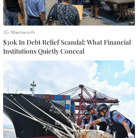
JG Wentworth
$30k In Debt Relief Scandal: What Financial
Institutions Quietly Conceal
Tên lửa Falcon 9 của công ty SpaceX rời bệ phóng tại Căn cứ
Không quân Mũi Canaveral ở bang Florida, Mỹ ngày
17/2/2020. (Ảnh: AFP/TTXVN)
Tờ Wall Street Journal ngày 23/10 đưa tin công
ty SpaceX (Mỹ) đã ký thỏa thuận phóng 4 vệ tinh
dẫn đường và liên lạc chủ chốt của châu Âu vào
quỹ đạo.