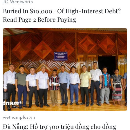
JG Wentworth
toàn cầu với độ chính xác cao.
Buried In $10,000+ Of High-Interest Debt?
Hệ thống bắt đầu hoạt động từ năm 2016. Các
Read Page 2 Before Paying
dịch vụ sẽ phát triển cùng với việc triển khai cơ
sở hạ tầng cho đến khi đạt được khả năng hoạt
động đầy đủ.
Hệ thống khi được triển khai đầy đủ sẽ bao gồm
30 vệ tinh./.
(TTXVN/Vietnam+)
vietnamplus.vn
Đà Nẵng: Hỗ trợ 700 triệu đồng cho đồng