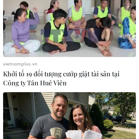
SpaceX phóng thêm 15 vệ tinh Starlink lên
quỹ đạo của Trái đất
21/07/2023 07:46
Các vệ tinh Starlink sẽ cung cấp Internet băng thông
rộng tốc độ cao cho các địa điểm mà việc truy cập
Internet có chi phí đắt đỏ, hoặc hoàn toàn không thể
vietnamplus.vn
thực hiện được.
Khởi tố 19 đối tượng cướp giật tài sản tại
Công ty Tân Huê Viên