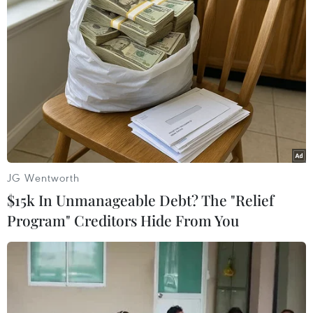
27/06/2023 06:45
Tàu Dragon của công ty thám hiểm không gian SpaceX
sẽ mang về Trái Đất hơn 1.600 kg vật tư và các thí
nghiệm khoa học được thiết kế để tận dụng môi trường
vi trọng lực của trạm vũ trụ.
JG Wentworth
$15k In Unmanageable Debt? The "Relief
Program" Creditors Hide From You