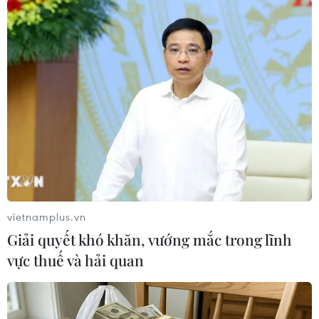
TIN LIÊN QUAN
vietnamplus.vn
Giải quyết khó khăn, vướng mắc trong lĩnh
vực thuế và hải quan
Tàu vụ trụ Dragon của SpaceX mang
nhiều mẫu vật không gian về Trái Đất