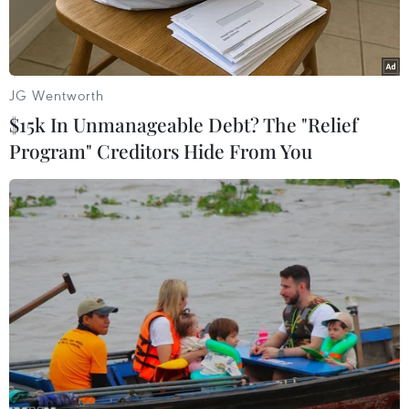
2015.
JG Wentworth
$15k In Unmanageable Debt? The "Relief
Program" Creditors Hide From You
Raheem Sterling khởi đầu ấn tượng trong màu áo Man City.
(Nguồn: Getty Images)