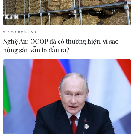
vietnamplus.vn
Nghệ An: OCOP đã có thương hiệu, vì sao
nông sản vẫn lo đầu ra?
Top 10 vụ chuyển nhượng
đắt giá nhất Premier League
16/07/2015 04:22