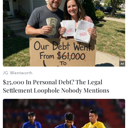
Sterling chính thức lập kỷ lục và sẽ cùng
Man City đến Mỹ Đình
15/07/2015 02:29
Manchester City đã chính thức chiêu mộ thành công tiền
vệ Raheem Sterling từ Liverpool sau khi đồng ý chi ra số
JG Wentworth
tiền lên đến 49 triệu bảng.
$25,000 In Personal Debt? The Legal
Settlement Loophole Nobody Mentions