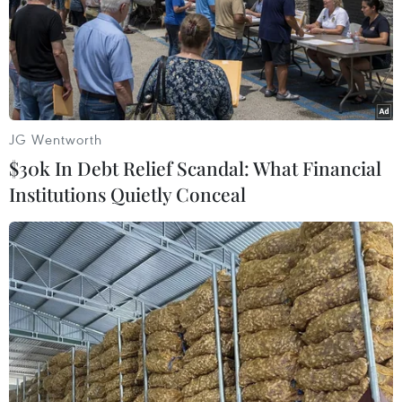
JG Wentworth
$30k In Debt Relief Scandal: What Financial
Institutions Quietly Conceal
Sterling đắt nhất lịch sử: Bão giá hay cơn
thèm sự thừa nhận?
15/07/2015 23:05
Để có được Raheem Sterling, Manchester City đã phải
trả cho Liverpool 49 triệu bảng - mức giá biến tiền vệ
này trở thành cầu thủ Anh đắt giá nhất lịch sử.