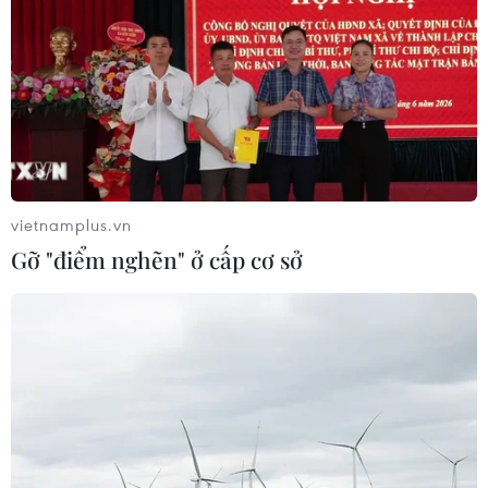
vietnamplus.vn
Gỡ "điểm nghẽn" ở cấp cơ sở
TIN CÙNG CHUYÊN MỤC
ASEAN Cup 2026 ngày 8/8: Xác định
đối thủ của đội tuyển Việt Nam ở bán