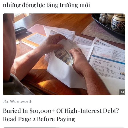
những động lực tăng trưởng mới
(Vietnam+)
JG Wentworth
#Manchester City
#AS Roma
#Raheem Sterling
Buried In $10,000+ Of High-Interest Debt?
Read Page 2 Before Paying
#Giao hữu