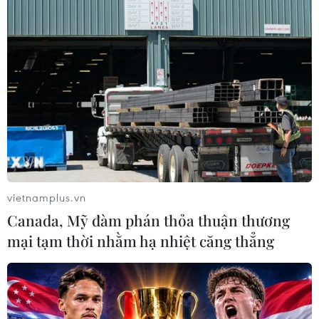
Futsal Việt Nam bất bại sau trận hòa
khó tin trước chủ nhà Thái Lan
06/08/2026 02:38
Toàn cảnh ASEAN Cup: Thái
Lan "thắng như chẻ tre", thách thức
tuyển Việt Nam
05/08/2026 07:15
vietnamplus.vn
Canada, Mỹ đàm phán thỏa thuận thương
Nhận định Philippines vs
mại tạm thời nhằm hạ nhiệt căng thẳng
Thái Lan: Madam Pang treo thưởng
tiền tỷ, "Voi chiến" quyết thắng
04/08/2026 09:19