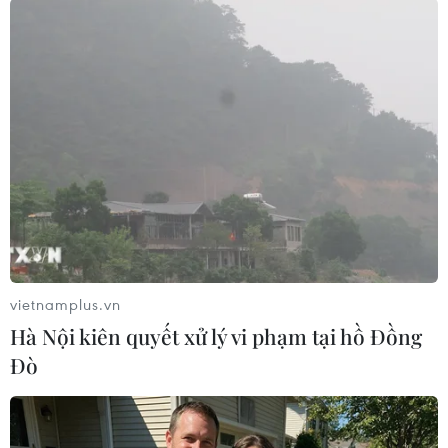
Theo dõi VietnamPlus
TIN LIÊN QUAN
vietnamplus.vn
Hà Nội kiên quyết xử lý vi phạm tại hồ Đồng
Đò