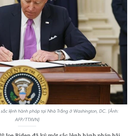
 sắc lệnh hành pháp tại Nhà Trắng ở Washington, DC. (Ảnh:
AFP/TTXVN)
Mỹ Joe Biden đã ký một sắc lệnh hành pháp bãi