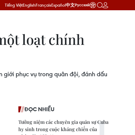
Tiếng Việt
English
Français
Español
中文
Русский
ột loạt chính
 giới phục vụ trong quân đội, đánh dấu
ĐỌC NHIỀU
Tưởng niệm các chuyên gia quân sự Cuba
hy sinh trong cuộc kháng chiến của