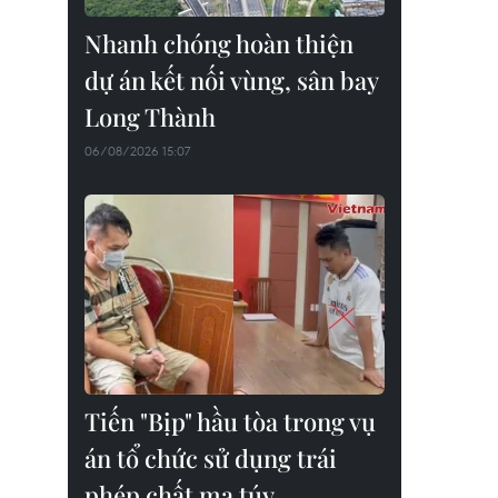
Nhanh chóng hoàn thiện
dự án kết nối vùng, sân bay
Long Thành
06/08/2026 15:07
Tiến "Bịp" hầu tòa trong vụ
án tổ chức sử dụng trái
phép chất ma túy