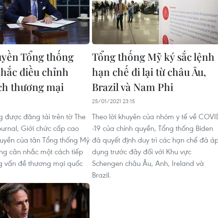
uyền Tổng thống
Tổng thống Mỹ ký sắc lệnh
hắc điều chỉnh
hạn chế đi lại từ châu Âu,
ch thương mại
Brazil và Nam Phi
9
25/01/2021 23:15
g được đăng tải trên tờ The
Theo lời khuyên của nhóm y tế về COVI
ournal, Giới chức cấp cao
-19 của chính quyền, Tổng thống Biden
quyền của tân Tổng thống Mỹ
đã quyết định duy trì các hạn chế đã á
ng cân nhắc một cách tiếp
dụng trước đây đối với Khu vực
g vấn đề thương mại quốc
Schengen châu Âu, Anh, Ireland và
Brazil.