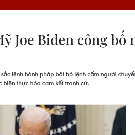
ỹ Joe Biden công bố m
sắc lệnh hành pháp bãi bỏ lệnh cấm người chuyển
c hiện thực hóa cam kết tranh cử.