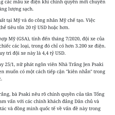
ng các mẫu xe điện khi chính quyền mới chuyển
ăng lượng sạch.
ất tại Mỹ và do công nhân Mỹ chế tạo. Việc
thể tiêu tốn 20 tỷ USD hoặc hơn.
ợp Mỹ (GSA), tính đến tháng 7/2020, đội xe của
iếc các loại, trong đó chỉ có hơn 3.200 xe điện.
 trì đội xe này là 4,4 tỷ USD.
ày 25/1, nữ phát ngôn viên Nhà Trắng Jen Psaki
en muốn có một cách tiếp cận "kiên nhẫn" trong
.
rắng, bà Psaki nêu rõ chính quyền của tân Tổng
ham vấn với các chính khách đảng Dân chủ và
tác và đồng minh quốc tế về vấn đề này trong