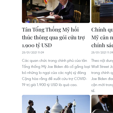
Tân Tổng Thống Mỹ hối
Chính q
thúc thông qua gói cứu trợ
Mỹ cân n
1.900 tỷ USD
chính sá
25/01/2021 11:09
25/01/2021 11:3
Các quan chức trong chính phủ của tân
Theo nội dun
Tổng thống Mỹ Joe Biden đã cố gắng loại
Wall Street J
bỏ những lo ngại của các nghị sỹ đảng
trong chính 
Cộng hòa rằng đề xuất cứu trợ COVID-
Joe Biden đa
19 trị giá 1.900 tỷ USD là quá cao.
cận mới tron
tế.