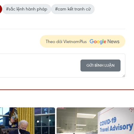
#sắc lệnh hành pháp
#cam kết tranh cử
Theo dõi VietnamPlus
GỬI BÌNH LUẬN