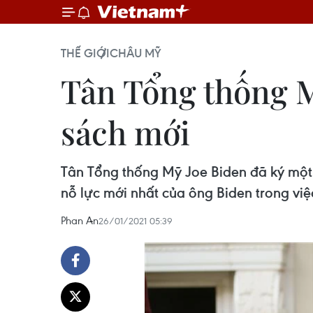
THẾ GIỚI
CHÂU MỸ
Tân Tổng thống M
sách mới
Tân Tổng thống Mỹ Joe Biden đã ký một 
nỗ lực mới nhất của ông Biden trong việ
Phan An
26/01/2021 05:39