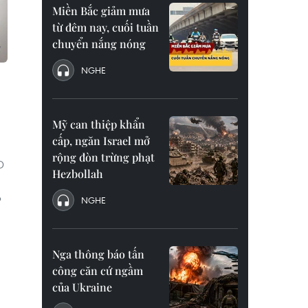
Miền Bắc giảm mưa
từ đêm nay, cuối tuần
chuyển nắng nóng
NGHE
Mỹ can thiệp khẩn
cấp, ngăn Israel mở
rộng đòn trừng phạt
D
Hezbollah
p
NGHE
Nga thông báo tấn
công căn cứ ngầm
của Ukraine