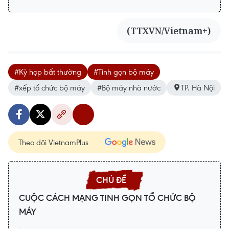
(TTXVN/Vietnam+)
#Kỳ họp bất thường
#Tinh gọn bộ máy
#xếp tổ chức bộ máy
#Bộ máy nhà nước
TP. Hà Nội
Theo dõi VietnamPlus
CUỘC CÁCH MẠNG TINH GỌN TỔ CHỨC BỘ
MÁY