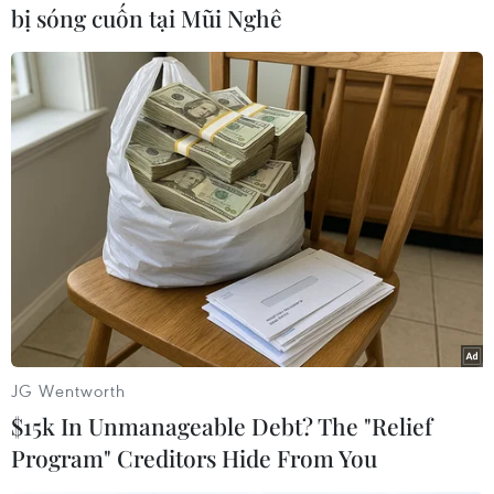
phát triển đường cao tốc, nhất là giai đoạn tới.
bị sóng cuốn tại Mũi Nghê
Bộ Tài chính, Bộ Xây dựng rà soát theo chức
năng, nhiệm vụ, thẩm quyền hoặc đề xuất cấp
có thẩm quyền để hoàn thiện quy định pháp
luật có liên quan; Bộ Tài chính chỉ đạo, hướng
dẫn việc xử lý các vấn đề về quản lý, sử dụng,
hạch toán, kế toán vốn và tài sản, phương án
bảo toàn và phát triển vốn khi bổ sung vốn điều
lệ cho VEC từ nguồn vốn nêu trên theo đúng
Nghị quyết số 191/2025/QH15 ngày 19/2/2025 của
Quốc hội./.
JG Wentworth
Được tăng vốn, VEC sẽ
$15k In Unmanageable Debt? The "Relief
'nâng đời’ hàng loạt tuyến
Program" Creditors Hide From You
đường cao tốc