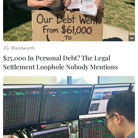
Yên Bái-Lào Cai thuộc tuyến cao tốc Nội Bài-Lào Cai
theo quy định của pháp luật về đầu tư công.
JG Wentworth
$25,000 In Personal Debt? The Legal
Settlement Loophole Nobody Mentions
VEC tính toán phương án tài chính ra sao
để mở rộng hai dự án cao tốc?