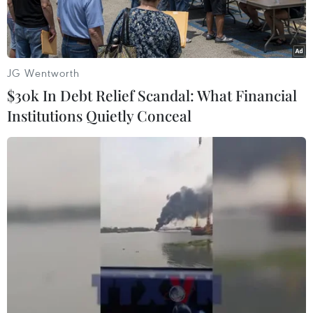
JG Wentworth
$30k In Debt Relief Scandal: What Financial
Institutions Quietly Conceal
Cao tốc Bến Lức-Long Thành đoạn qua rừng ngập mặn huyện
Nhơn Trạch (Đồng Nai). (Ảnh: Công Phong/TTXVN)
Thủ tướng Chính phủ đã có Quyết định số
1145/QĐ-TTg phê duyệt phương án đầu tư bổ
sung vốn điều lệ Công ty mẹ - Tổng công ty Đầu
tư phát triển đường cao tốc Việt Nam (VEC) giai
đoạn năm 2024-2026.