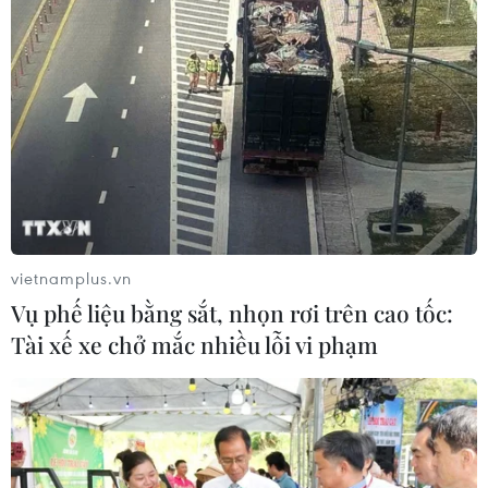
vietnamplus.vn
Vụ phế liệu bằng sắt, nhọn rơi trên cao tốc:
Tài xế xe chở mắc nhiều lỗi vi phạm