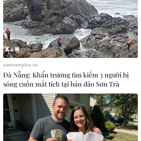
vietnamplus.vn
Đà Nẵng: Khẩn trương tìm kiếm 3 người bị
sóng cuốn mất tích tại bán đảo Sơn Trà
VEC là cơ quan chủ quản thực hiện đầu tư
mở rộng cao tốc đoạn Yên Bái-Lào Cai
30/05/2025 13:48
Phó Thủ tướng Trần Hồng Hà đồng ý giao VEC là cơ
quan chủ quản thực hiện đầu tư Dự án mở rộng đoạn