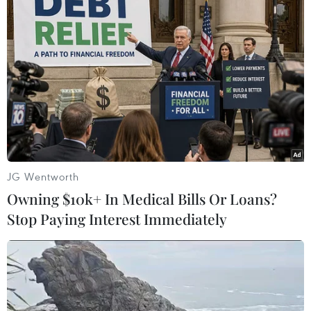
#Thủ tướng Chính phủ
#Cao tốc
#VEC
#Vốn điều lệ
#Ngân sách nhà nước
JG Wentworth
Theo dõi VietnamPlus
Owning $10k+ In Medical Bills Or Loans?
Stop Paying Interest Immediately
TIN LIÊN QUAN