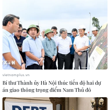
Sau khi được bổ sung vốn điều lệ,
Tổng công ty Đầu tư phát triển
đường cao tốc Việt Nam đủ điều
kiện để huy động tối đa nguồn lực
để thực hiện mở rộng và đầu tư
các tuyến đường cao tốc.
(TTXVN/Vietnam+)
vietnamplus.vn
Bí thư Thành ủy Hà Nội thúc tiến độ hai dự
án giao thông trọng điểm Nam Thủ đô