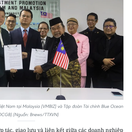
ệt Nam tại Malaysia (VMBIZ) và Tập đoàn Tài chính Blue Ocean
OCGB).(Nguồn: Bnews/TTXVN)
 tác, giao lưu và liên kết giữa các doanh nghiệp