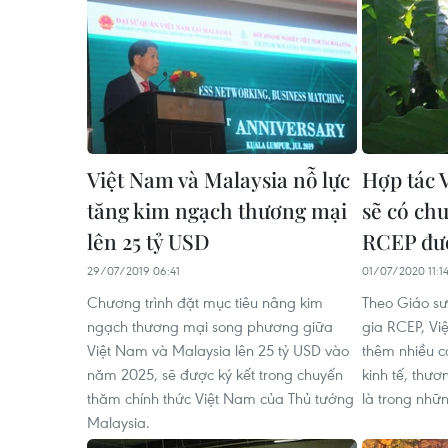
Việt Nam và Malaysia nỗ lực
Hợp tác 
tăng kim ngạch thương mại
sẽ có ch
lên 25 tỷ USD
RCEP đư
29/07/2019 06:41
01/07/2020 11:1
Chương trình đặt mục tiêu nâng kim
Theo Giáo sư
ngạch thương mại song phương giữa
gia RCEP, Vi
Việt Nam và Malaysia lên 25 tỷ USD vào
thêm nhiều c
năm 2025, sẽ được ký kết trong chuyến
kinh tế, thươ
thăm chính thức Việt Nam của Thủ tướng
là trong nhữn
Malaysia.