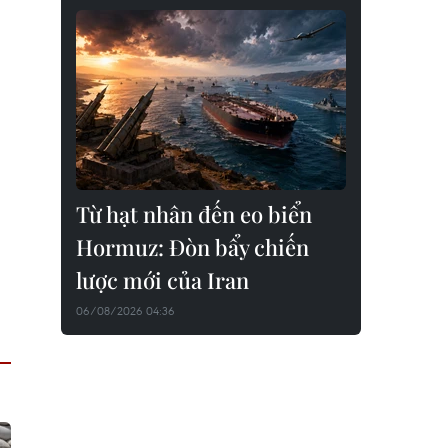
Từ hạt nhân đến eo biển
Hormuz: Đòn bẩy chiến
lược mới của Iran
06/08/2026 04:36