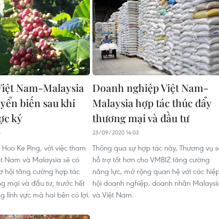
Việt Nam-Malaysia
Doanh nghiệp Việt Nam-
uyển biến sau khi
Malaysia hợp tác thúc đẩy
ợc ký
thương mại và đầu tư
4
23/09/2020 14:03
 Hoo Ke Ping, với việc tham
Thông qua sự hợp tác này, Thương vụ s
ệt Nam và Malaysia sẽ có
hỗ trợ tốt hơn cho VMBIZ tăng cường
ơ hội tăng cường hợp tác
năng lực, mở rộng quan hệ với các hiệ
ng mại và đầu tư, trước hết
hội doanh nghiệp, doanh nhân Malaysi
g lĩnh vực mà hai bên có lợi.
và Việt Nam.