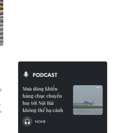
PODCAST
Mưa dông khiến
ẽ
hàng chục chuyến
bay tới Nội Bài
p
không thể hạ cánh
a
NGHE