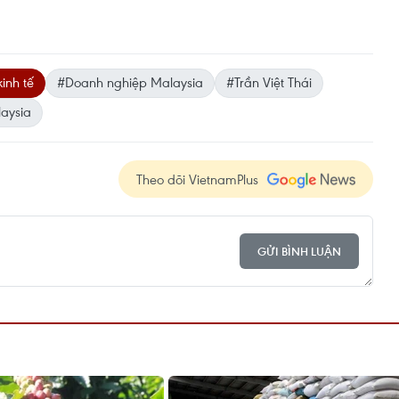
inh tế
#Doanh nghiệp Malaysia
#Trần Việt Thái
aysia
Theo dõi VietnamPlus
GỬI BÌNH LUẬN