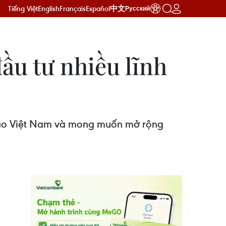
Tiếng Việt
English
Français
Español
中文
Русский
ầu tư nhiều lĩnh
 vào Việt Nam và mong muốn mở rộng