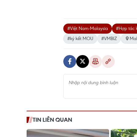
#Việt Nam-Malaysia
#Hợp tác k
#ký kết MOU
#VMBIZ
Mal
TIN LIÊN QUAN