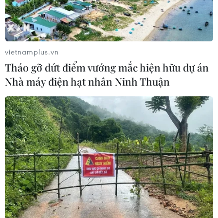
vietnamplus.vn
Tháo gỡ dứt điểm vướng mắc hiện hữu dự án
Nhà máy điện hạt nhân Ninh Thuận
TIN CÙNG CHUYÊN MỤC
Indonesia không áp thuế chống bán
phá giá với nhựa từ Việt Nam
07/08/2026 14:45
Chủ tịch Quốc hội kiêm Chủ tịch Hạ
viện Thái Lan kết thúc chuyến thăm
Việt Nam