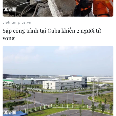
vietnamplus.vn
Quân đội Thái Lan nỗ lực giải quyết khủng
Sập công trình tại Cuba khiến 2 người tử
hoảng
vong
22/05/2014 09:03
Các phe phái đối lập trong cuộc khủng hoảng chính trị
tại Thái Lan đã tổ chức vòng đàm phán thứ 2 dưới sự
trung gian của Tư lệnh Lục quân nước này Prayuth
Chan-Ocha.