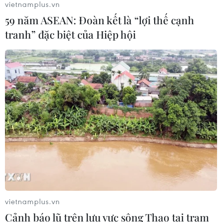
vietnamplus.vn
05/08/2026 03:42
59 năm ASEAN: Đoàn kết là “lợi thế cạnh
tranh” đặc biệt của Hiệp hội
Xem thêm
CƠ QUAN CHỦ QUẢN: THÔNG TẤN XÃ VIỆT NAM
Tổng Biên tập: TRẦN TIẾN DUẨN
Phó Tổng Biên tập: NGUYỄN THỊ TÁM, KHÚC THANH
THỦY
Sở hữu trí tuệ
Quy định sử dụng
vietnamplus.vn
Cảnh báo lũ trên lưu vực sông Thao tại trạm
RSS
Hỗ trợ