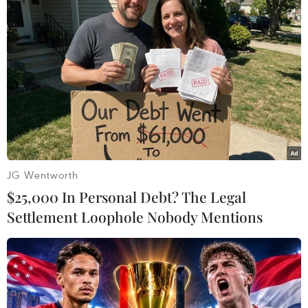
JG Wentworth
$25,000 In Personal Debt? The Legal
Thái Lan: Thủ lĩnh "Áo đỏ" tuyên bố sẽ tiếp
Settlement Loophole Nobody Mentions
tục biểu tình
22/05/2014 11:24
Thủ lĩnh lực lượng "Áo đỏ" ủng hộ Chính phủ Thái Lan
Jatuporn Prompan tuyên bố nhóm chính trị này sẽ tiếp