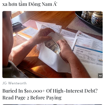
xa hơn tầm Đông Nam Á'
#Quân đội Thái Lan
#Phe áo đỏ
#Người biểu tình
Thái Lan
Theo dõi VietnamPlus
TIN LIÊN QUAN
JG Wentworth
Buried In $10,000+ Of High-Interest Debt?
Read Page 2 Before Paying