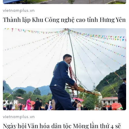
vietnamplus.vn
Thành lập Khu Công nghệ cao tỉnh Hưng Yên
Thái Lan: Thủ lĩnh Áo đỏ đề xuất trưng
cầu dân ý toàn quốc
22/05/2014 08:09
Thủ lĩnh phong trào Áo đỏ tại Thái Lan đã kêu gọi một
cuộc trưng cầu dân ý toàn quốc để giải quyết cuộc
khủng hoảng chính trị hiện nay ở nước này.
vietnamplus.vn
Ngày hội Văn hóa dân tộc Mông lần thứ 4 sẽ