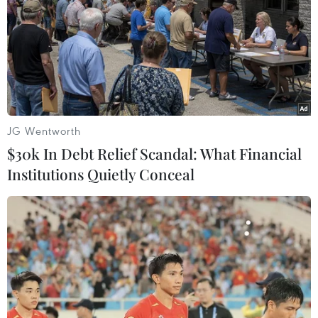
Tư lệnh Lục quân Thái Lan Prayut Chan-O-Cha ngày
22/5 tuyên bố việc quân đội nước này tiếp quản quyền
lực sẽ không ảnh hưởng tới các mối quan hệ quốc tế.
JG Wentworth
$30k In Debt Relief Scandal: What Financial
Institutions Quietly Conceal