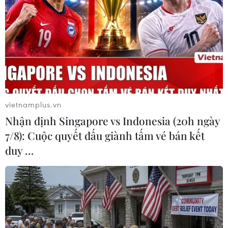
tục biểu tình ở ngoại ô thủ đô Bangkok.
vietnamplus.vn
Nhận định Singapore vs Indonesia (20h ngày
7/8): Cuộc quyết đấu giành tấm vé bán kết
duy …
Đảo chính tại Thái Lan không ảnh hưởng
quan hệ quốc tế
22/05/2014 11:20