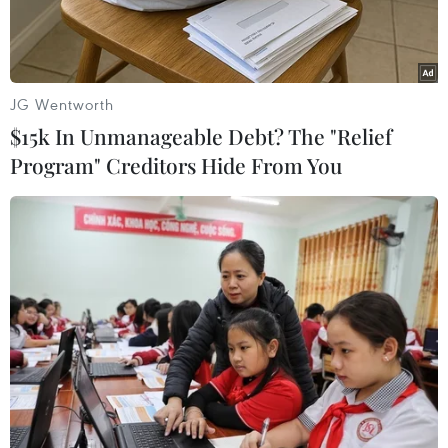
JG Wentworth
$15k In Unmanageable Debt? The "Relief
Program" Creditors Hide From You
Binh sỹ Thái Lan được triển khai tại Bangkok sau cuộc họp giữa
Tư lệnh Lục quân Thái Lan, Tướng Prayuth Chan-ocha với các
phái chính trị ở thủ đô ngày 22/5. (Nguồn: AFP/TTXVN)
Theo Reuters, ngày 22/5, Phó phát ngôn viên
quân đội Thái Lan, ông Winthai Suvaree cho