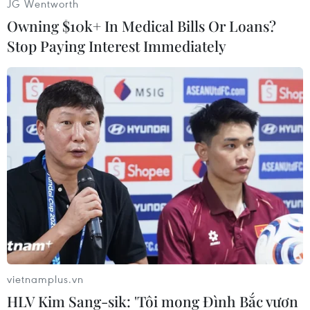
JG Wentworth
Owning $10k+ In Medical Bills Or Loans?
(Vietnam+)
Stop Paying Interest Immediately
#Thái Lan
#Bangkok
#Đài Truyền hình
vietnamplus.vn
HLV Kim Sang-sik: 'Tôi mong Đình Bắc vươn
#Đài phát thanh
#Ngừng phát sóng
#Đảo chính