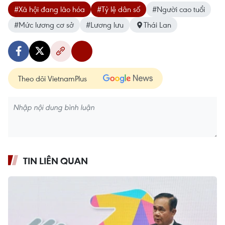
#Xã hội đang lão hóa
#Tỷ lệ dân số
#Người cao tuổi
#Mức lương cơ sở
#Lương lưu
Thái Lan
Theo dõi VietnamPlus
TIN LIÊN QUAN