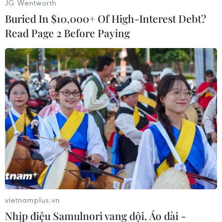
JG Wentworth
dương.
Buried In $10,000+ Of High-Interest Debt?
Read Page 2 Before Paying
Mưa lớn gây ngập cục bộ tại thị trấn Chợ Chu. (Nguồn: Báo
Thái Nguyên)
Đặc biệt, tại khu vực Đèo So, huyện Định Hóa đã
vietnamplus.vn
bị sạt lở, gây ách tắc tuyến đường giao thông
Nhịp điệu Samulnori vang dội, Áo dài -
Quốc lộ 3C từ huyện Định Hóa đi huyện Chợ