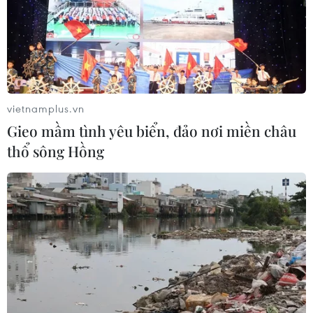
Thiên tai bão lũ
Xuất hiện áp thấp nhiệt đới trên khu vực vịnh
Bắc Bộ
Lào Cai khẩn trương tìm kiếm 2 người mất tích
vietnamplus.vn
do mưa lũ
Gieo mầm tình yêu biển, đảo nơi miền châu
Khẩn trương phân luồng giao thông sau vụ sạt
thổ sông Hồng
lở trên tuyến ĐT161 ở Lào Cai
Kế hoạch hành động phòng, chống bão, lũ,
thiên tai cực đoan và biến đổi khí hậu
Mưa lớn gây ngập lụt, chia cắt nhiều khu vực ở
Nghệ An