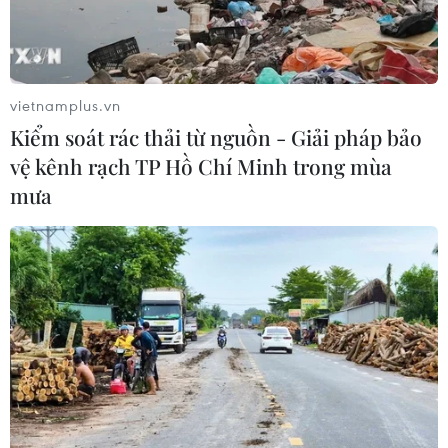
TIN LIÊN QUAN
vietnamplus.vn
Kiểm soát rác thải từ nguồn - Giải pháp bảo
vệ kênh rạch TP Hồ Chí Minh trong mùa
mưa
Sông Hồng xuất hiện lũ lớn nhất từ đầu