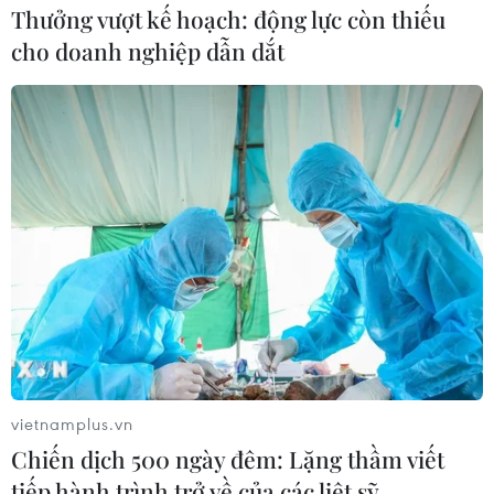
Thưởng vượt kế hoạch: động lực còn thiếu
cho doanh nghiệp dẫn dắt
Mưa lũ làm 5 người thương vong, gây
nhiều thiệt hại tại một số địa phương
30/07/2024 13:26
Mưa lũ đã làm 3 người chết tại tỉnh Điện Biên và Thái
Nguyên, 2 người bị thương ở Bắc Kạn; nhiều diện tích
hoa màu, nhà cửa, đường giao thông bị hư hỏng..., thiệt
hại lên tới nhiều tỷ đồng.
vietnamplus.vn
Chiến dịch 500 ngày đêm: Lặng thầm viết
tiếp hành trình trở về của các liệt sỹ