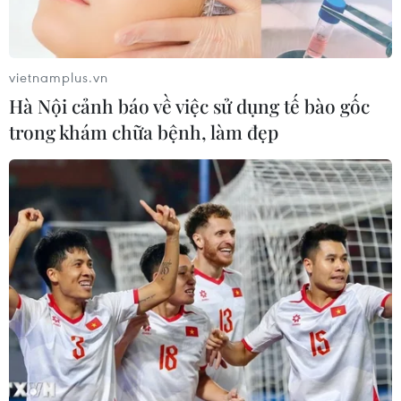
vietnamplus.vn
Hà Nội cảnh báo về việc sử dụng tế bào gốc
trong khám chữa bệnh, làm đẹp
TIN CÙNG CHUYÊN MỤC
Kiểm soát rác thải từ nguồn - Giải
pháp bảo vệ kênh rạch TP Hồ Chí
Minh trong mùa mưa
07/08/2026 04:47
Miền Bắc giảm mưa từ đêm
nay, cuối tuần chuyển nắng nóng