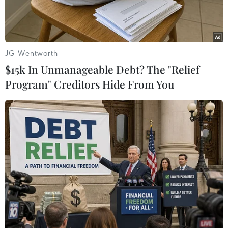
JG Wentworth
$15k In Unmanageable Debt? The "Relief
Program" Creditors Hide From You
Mưa lớn khiến nhiều diện tích lúa trên địa bàn xã Minh Tiến bị
ngập úng cục bộ. (Nguồn: Báo Thái Nguyên)
Theo báo cáo của Ban chỉ huy Phòng chống
thiên tai và Tìm kiếm cứu nạn tỉnh Thái
Nguyên, từ ngày 28/7 đến sáng 31/7, trên địa