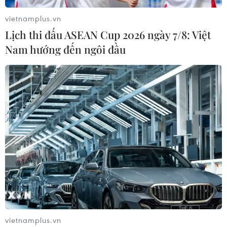
07/08/2026 04:41
vietnamplus.vn
Lịch thi đấu ASEAN Cup 2026 ngày 7/8: Việt
Xuất hiện áp thấp nhiệt đới trên khu
Nam hướng đến ngôi đầu
vực vịnh Bắc Bộ
07/08/2026 03:54
Lào Cai khẩn trương tìm kiếm 2
người mất tích do mưa lũ
07/08/2026 03:04
Khẩn trương phân luồng giao thông
sau vụ sạt lở trên tuyến ĐT161 ở Lào
Cai
vietnamplus.vn