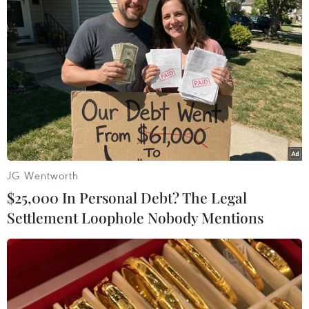
Meta bồi thường gần 600 triệu USD
vì gây tổn hại sức khỏe tâm thần trẻ
em
07/08/2026 04:28
Chuyên gia Canada đánh giá cao bản
lĩnh đối ngoại của Việt Nam
07/08/2026 03:49
JG Wentworth
$25,000 In Personal Debt? The Legal
Venezuela khởi động đàm phán về
Settlement Loophole Nobody Mentions
tiến trình chuyển giao chính trị
07/08/2026 02:58
Sập công trình tại Cuba khiến 2