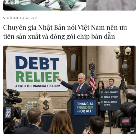
vietnamplus.vn
Chuyên gia Nhật Bản nói Việt Nam nên ưu
tiên sản xuất và đóng gói chip bán dẫn
#Guatemala
#Ma túy
#Băng nhóm
#Thảm sát
#Nội chiến
Guatemala
Theo dõi VietnamPlus