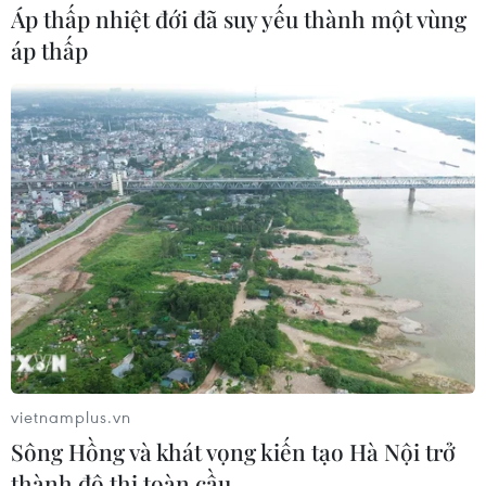
Áp thấp nhiệt đới đã suy yếu thành một vùng
áp thấp
Mỹ cấm xuất khẩu vật liệu pin tái chế
và phế liệu vonfram trong một năm
05/08/2026 06:53
Brazil hạ cấp quan hệ với Argentina,
căng thẳng ngoại giao với Mỹ
05/08/2026 03:55
Mỹ dự chi thêm 1,4 tỷ USD cho hoạt
động của Vệ binh Quốc gia
vietnamplus.vn
05/08/2026 03:26
Sông Hồng và khát vọng kiến tạo Hà Nội trở
thành đô thị toàn cầu