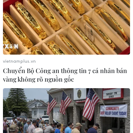
người tử vong
07/08/2026 01:48
Đảng Cộng hòa đề xuất dự luật trao
thêm thẩm quyền thuế quan cho ông
Trump
vietnamplus.vn
07/08/2026 00:33
Chuyển Bộ Công an thông tin 7 cá nhân bán
vàng không rõ nguồn gốc
Cựu Giám đốc Viện Quốc gia về Dị
ứng của Mỹ bị buộc tội khinh thường
Quốc hội
07/08/2026 00:25
Mexico triển khai hàng nghìn binh sỹ