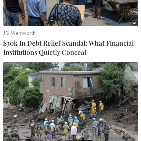
JG Wentworth
$30k In Debt Relief Scandal: What Financial
Institutions Quietly Conceal
Khám chữa bệnh tại Chuyên Khoa tai mũi họng, Bệnh viện Đa
khoa Sông Thương, Bắc Giang. (Ảnh: Danh Lam/TTXVN)
Thủ tướng Chính phủ Phạm Minh Chính đã ký
Công điện số 179/CĐ-TTg về việc thể chế hóa
Nghị quyết số 30/NQ-CP ngày 4/3/2023 của Chính