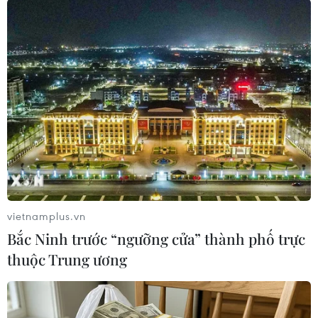
TIN LIÊN QUAN
vietnamplus.vn
Bắc Ninh trước “ngưỡng cửa” thành phố trực
thuộc Trung ương
Công điện về bảo đảm thuốc, trang thiết