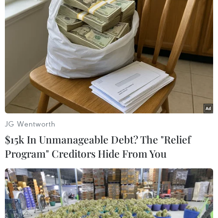
bị y tế phục vụ khám chữa bệnh
06/09/2022 01:49
Thủ tướng yêu cầu đẩy mạnh và quản lý chặt chẽ việc
tổ chức mua sắm, đấu thầu thuốc, thiết bị y tế, bảo đảm
công khai, minh bạch, khoa học, hiệu quả, tránh lãng
phí; phòng chống tiêu cực, tham nhũng.
JG Wentworth
$15k In Unmanageable Debt? The "Relief
Program" Creditors Hide From You