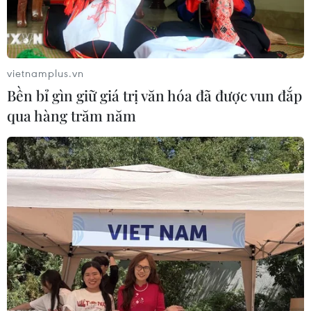
vietnamplus.vn
Bền bỉ gìn giữ giá trị văn hóa đã được vun đắp
qua hàng trăm năm
Vẫn cần giải pháp căn cơ giải quyết thiếu
thuốc, trang thiết bị y tế
14/03/2023 07:45
Lãnh đạo nhiều sở y tế và các bệnh viện đề nghị thời
gian tới cần khẩn trương sửa đổi Luật Đấu thầu để giải
quyết căn cơ vấn đề thiếu thuốc, vật tư, hóa chất, trang