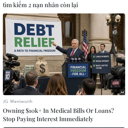
tìm kiếm 2 nạn nhân còn lại
#Thủ tướng Phạm Minh Chính
#Nghị quyết số 30/NQ-CP
#Bảo đảm thuốc
#Trang thiết bị y tế
#Bộ Y tế
TP. Hà Nội
JG Wentworth
Owning $10k+ In Medical Bills Or Loans?
Theo dõi VietnamPlus
Stop Paying Interest Immediately