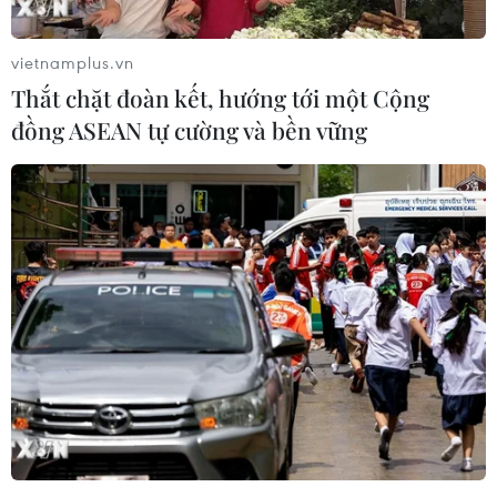
thiết bị y tế.
vietnamplus.vn
Thắt chặt đoàn kết, hướng tới một Cộng
đồng ASEAN tự cường và bền vững
Bộ trưởng Y tế trả lời về hiện tượng thiếu
thuốc tại bệnh viện công