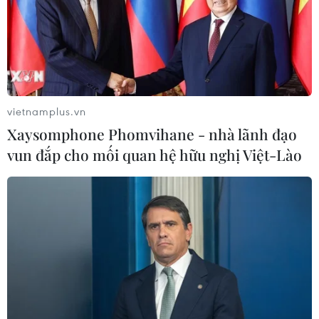
vietnamplus.vn
Xaysomphone Phomvihane - nhà lãnh đạo
vun đắp cho mối quan hệ hữu nghị Việt-Lào
TIN CÙNG CHUYÊN MỤC
Đầu tư cho sức khỏe từ phòng bệnh
đến hạ tầng y tế