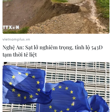
vietnamplus.vn
Nghệ An: Sạt lở nghiêm trọng, tỉnh lộ 543D
tạm thời tê liệt
Thủ tướng: Giải quyết dứt điểm tình trạng
thiếu thuốc, thiết bị y tế
03/03/2023 08:07
Thủ tướng chỉ đạo trong tháng 3 và thời gian tới, Bộ Y tế