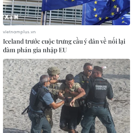
tập trung giải quyết triệt để, tháo gỡ những khó khăn,
vướng mắc trong đấu thầu, mua sắm thuốc, trang thiết
bị, vật tư y tế.
vietnamplus.vn
Iceland trước cuộc trưng cầu ý dân về nối lại
đàm phán gia nhập EU
Sửa đổi nhiều văn bản pháp luật để giải