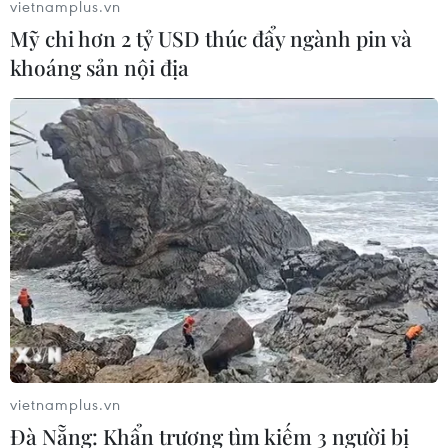
vietnamplus.vn
Mỹ chi hơn 2 tỷ USD thúc đẩy ngành pin và
khoáng sản nội địa
#vật tư y tế
#thiếu thuốc
#bệnh viện công
#kiến nghị của cử tri
An Giang
Tây Ninh
vietnamplus.vn
Theo dõi VietnamPlus
Đà Nẵng: Khẩn trương tìm kiếm 3 người bị