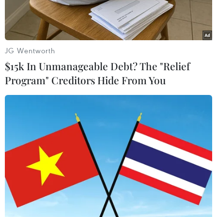
JG Wentworth
$15k In Unmanageable Debt? The "Relief
Program" Creditors Hide From You
(Ảnh minh họa: Tuấn Anh/TTXVN)
Bộ trưởng Y tế Đào Hồng Lan vừa có văn bản trả
lời kiến nghị của cử tri An Giang, Tây Ninh gửi
tới Quốc hội sau kỳ họp thứ 4, Quốc hội khóa XV
về hiện tượng thiếu thuốc, vật tư y tế ở một số