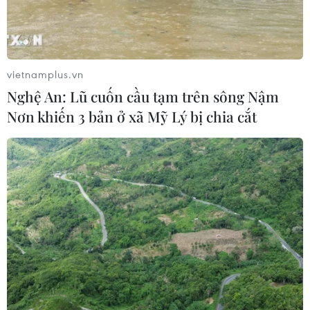
vietnamplus.vn
Nghệ An: Lũ cuốn cầu tạm trên sông Nậm
Nơn khiến 3 bản ở xã Mỹ Lý bị chia cắt