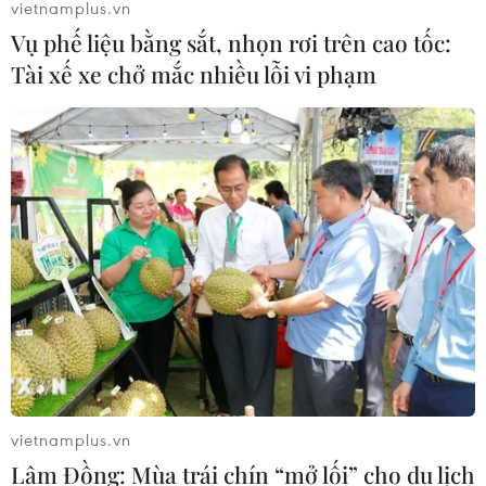
vietnamplus.vn
Vụ phế liệu bằng sắt, nhọn rơi trên cao tốc:
Tài xế xe chở mắc nhiều lỗi vi phạm
Tháo gỡ vướng mắc cho y tế cơ sở, y tế dự
phòng tại Hà Nội
09/03/2023 06:49
UBND thành phố Hà Nội kiến nghị Chính phủ giao Thủ
trưởng các cơ sở y tế chịu trách phê duyệt kế hoạch lựa
chọn nhà thầu, phê duyệt dự toán mua sắm đối với
danh mục thuốc đấu thầu tại cơ sở.
vietnamplus.vn
Lâm Đồng: Mùa trái chín “mở lối” cho du lịch