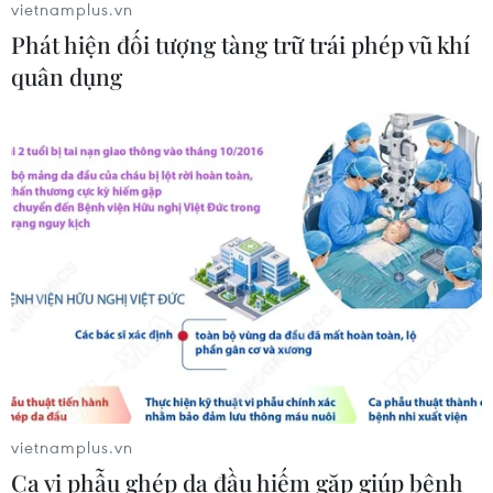
vietnamplus.vn
Phát hiện đối tượng tàng trữ trái phép vũ khí
quân dụng
TIN CÙNG CHUYÊN MỤC
Cuộc tìm kiếm và vá lại những 'trái
tim lỗi '
07/08/2026 04:03
vietnamplus.vn
Ca vi phẫu ghép da đầu hiếm gặp giúp bệnh
Hà Nội cảnh báo về việc sử dụng tế