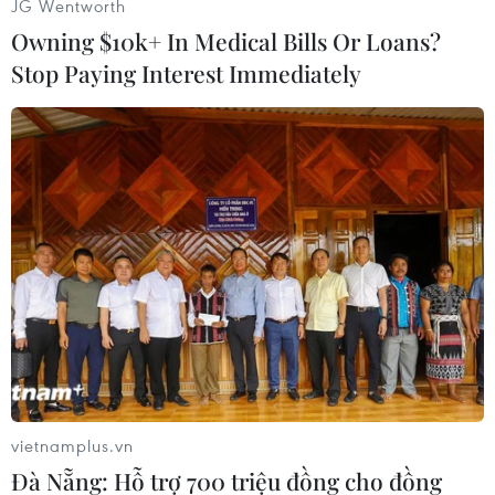
JG Wentworth
[Vẫn cần giải pháp căn cơ giải quyết thiếu
Owning $10k+ In Medical Bills Or Loans?
thuốc, trang thiết bị y tế]
Stop Paying Interest Immediately
Một số đơn vị có tình trạng tồn tại công nợ với
nhà thầu, do chưa được Bảo hiểm Xã hội thanh,
quyết toán chi phí khám, chữa bệnh một số năm
trước đó.
Một số nhà cung cấp e ngại trong việc cung ứng
hàng hóa cho các đơn vị công do liên quan tới
giá chưa hợp lý, thủ tục đấu thầu, thanh toán
phức tạp.
vietnamplus.vn
Đà Nẵng: Hỗ trợ 700 triệu đồng cho đồng