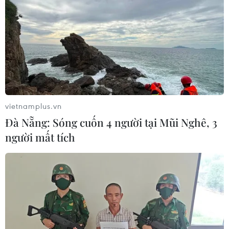
vietnamplus.vn
Đà Nẵng: Sóng cuốn 4 người tại Mũi Nghê, 3
người mất tích