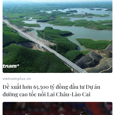
Bộ trưởng Đào Hồng Lan: Khẩn trương
tháo gỡ vướng mắc về thiếu thuốc
25/02/2023 12:29
Trong những nhiệm vụ trọng tâm năm 2023, ngành y tế
ưu tiên giải quyết ngay vướng mắc về vấn đề máy móc,
để đảm bảo đáp ứng cho người dân trong quá trình xét
nghiệm, điều trị.
vietnamplus.vn
Đề xuất hơn 65.500 tỷ đồng đầu tư Dự án
đường cao tốc nối Lai Châu-Lào Cai