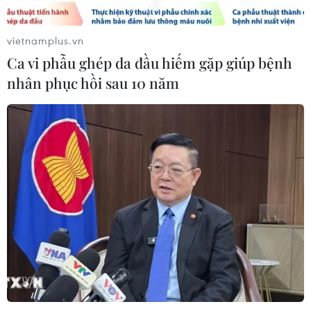
Doanh thu của Apple tại Ấn Độ lần
đầu vượt 10 tỷ USD
vietnamplus.vn
05/08/2026 00:53
Ca vi phẫu ghép da đầu hiếm gặp giúp bệnh
nhân phục hồi sau 10 năm
Boeing 737 MAX 7 được đưa vào khai
thác sau hơn 8 năm chờ đợi
04/08/2026 02:48
Amazon lần đầu tiên đạt mức vốn
hóa 3.000 tỷ USD nhờ làn sóng lạc
quan mới về AI
03/08/2026 14:35