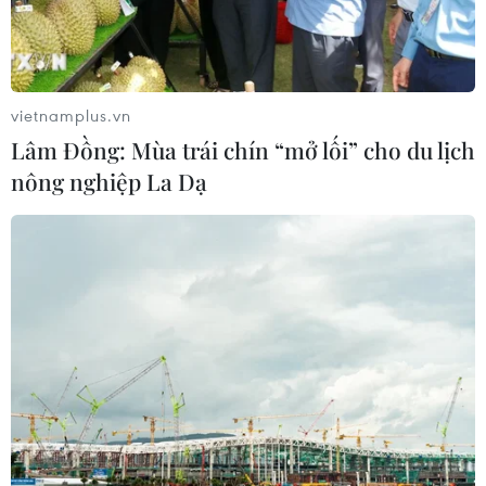
vietnamplus.vn
Lâm Đồng: Mùa trái chín “mở lối” cho du lịch
nông nghiệp La Dạ
TIN CÙNG CHUYÊN MỤC
Grab bị phạt 1,36 tỷ đồng do vi phạm
quy định bảo vệ quyền lợi người tiêu
dùng
08/08/2026 04:15