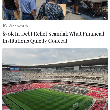
JG Wentworth
$30k In Debt Relief Scandal: What Financial
Institutions Quietly Conceal
Khu liên hợp gang thép Hòa Phát. (Ảnh: PV/Vietnam+)
Công ty cổ phần Thép Hòa Phát Hải Dương cho
biết công ty đang tập trung lắp đặt máy móc,
thiết bị trạm phát điện dư công suất 50MW.