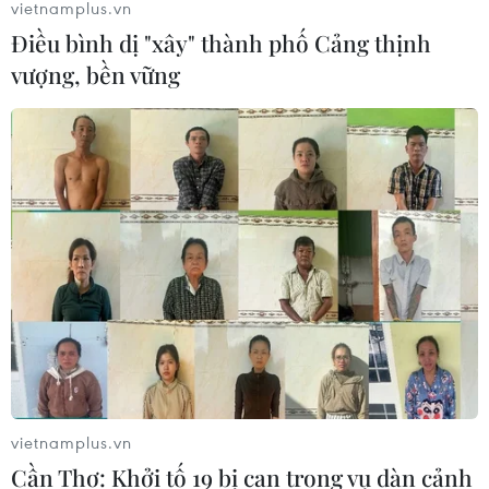
vietnamplus.vn
loạt mẫu xe thuần điện “thế hệ mới”
Điều bình dị "xây" thành phố Cảng thịnh
07/08/2026 01:52
vượng, bền vững
Tiêu chí mới phân loại doanh nghiệp
để thực hiện cơ cấu lại vốn nhà nước
06/08/2026 15:08
Meta tung công cụ AI lập trình tự
động cho nhà phát triển
06/08/2026 06:40
vietnamplus.vn
Doanh thu AI của Microsoft phụ
Cần Thơ: Khởi tố 19 bị can trong vụ dàn cảnh