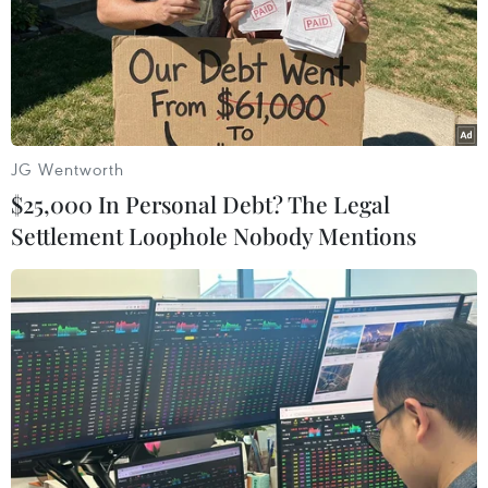
thép tôn mạ kẽm sang Ấn Độ
20/02/2019 07:59
Công ty Trách nhiệm hữu hạn Ống thép Hòa Phát cho
biết mới đây đã nhận được đơn hàng xuất khẩu gần
1.000 tấn ống thép tôn mạ kẽm sang thị trường Ấn Độ
với trị giá trên 600.000 USD.
JG Wentworth
$25,000 In Personal Debt? The Legal
Settlement Loophole Nobody Mentions