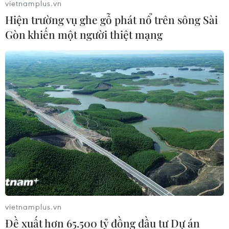
vietnamplus.vn
Hiện trường vụ ghe gỗ phát nổ trên sông Sài
Gòn khiến một người thiệt mạng
Ngành thép tránh "tầm ngắm" phòng vệ
thương mại từ các nước
07/10/2019 02:54
Theo thông tin từ Hiệp hội Thép Việt Nam, ngành thép là
một trong những ngành phải đối mặt với nhiều vụ kiện
vietnamplus.vn
chống lẩn tránh thuế, bán phá giá.
Đề xuất hơn 65.500 tỷ đồng đầu tư Dự án