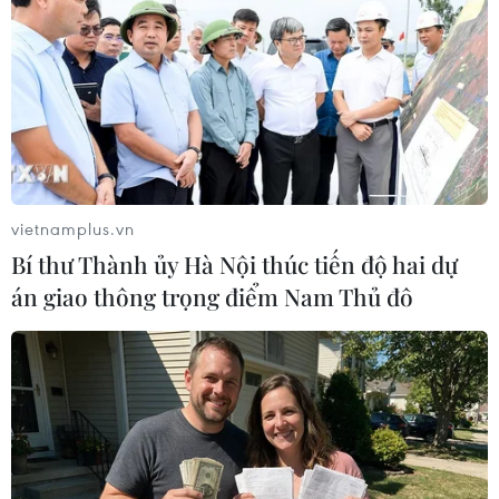
gang thép Hòa Phát Dung Quất quy mô 4 triệu tấn/năm
vào cuối năm 2019.
vietnamplus.vn
Bí thư Thành ủy Hà Nội thúc tiến độ hai dự
án giao thông trọng điểm Nam Thủ đô
Hòa Phát xuất khẩu gần 1.000 tấn ống