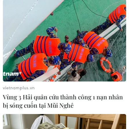
#Thép Hòa Phát Hải Dương
#Trạm điện
#Khu liên hợp gang thép Hải Dương
#Chất hóa học độc hai
#Hiệu ứng nhà kính
Hải Dương
TP. Hải Phòng
Theo dõi VietnamPlus
vietnamplus.vn
Vùng 3 Hải quân cứu thành công 1 nạn nhân
bị sóng cuốn tại Mũi Nghê
TIN LIÊN QUAN