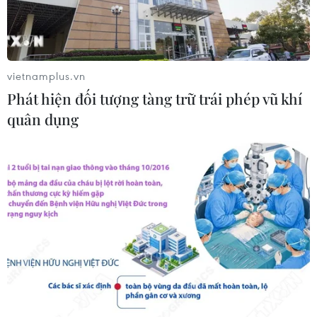
Walt Disney đồng ý bán 50% cổ phần
với giá 1,2 tỷ USD
05/08/2026 04:26
vietnamplus.vn
Phát hiện đối tượng tàng trữ trái phép vũ khí
quân dụng
VNPT-VRG và cái “bắt tay” chiến
lược của để xây mô hình khu công
nghiệp công nghệ số
05/08/2026 02:59
VIB ra mắt One Card, mở ra bước
tiến mới về thẻ tín dụng
05/08/2026 01:48