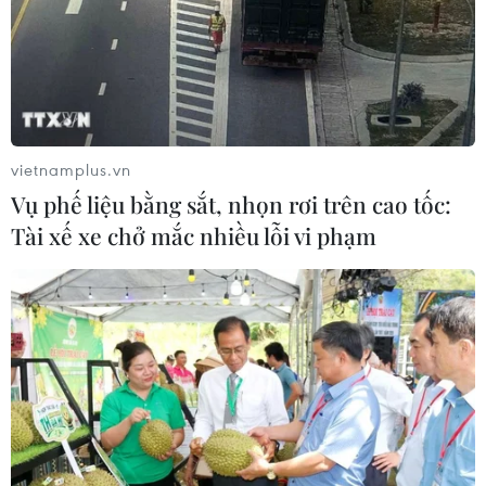
vietnamplus.vn
Vụ phế liệu bằng sắt, nhọn rơi trên cao tốc:
Tài xế xe chở mắc nhiều lỗi vi phạm