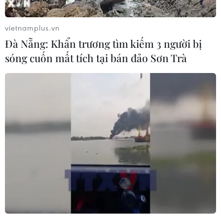
vietnamplus.vn
Đà Nẵng: Khẩn trương tìm kiếm 3 người bị
sóng cuốn mất tích tại bán đảo Sơn Trà
Rà soát cuối kỳ biện pháp tự vệ với phôi
thép và thép dài nhập khẩu
26/08/2019 02:22
Theo Cục Phòng vệ thương mại, mức thuế hiện tại với
phôi thép là 17,3% với thép dài là 10,9% và biện pháp
này dự kiến sẽ hết hiệu lực kể từ ngày 22/3/2020 nếu
không gia hạn.