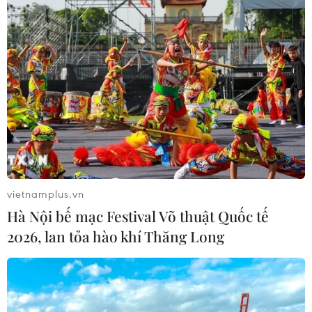
CƠ QUAN CHỦ QUẢN: THÔNG TẤN XÃ VIỆT NAM
Tổng Biên tập: TRẦN TIẾN DUẨN
Phó Tổng Biên tập: NGUYỄN THỊ TÁM, KHÚC THANH
THỦY
Sở hữu trí tuệ
Quy định sử dụng
RSS
Hỗ trợ
vietnamplus.vn
Ngôn ngữ
TTXVN
Hà Nội bế mạc Festival Võ thuật Quốc tế
Dịch vụ tin
Quảng cáo
2026, lan tỏa hào khí Thăng Long
Liên hệ