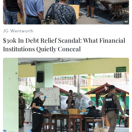
JG Wentworth
$30k In Debt Relief Scandal: What Financial
Institutions Quietly Conceal
Mẫu Samsung Galaxy S21. (Ảnh: Trusted Review)
Hãng điện tử Samsung Electroncis ngày 14/1 đã
ra mắt dòng điện thoại thông minh Galaxy S21,
với mức giá thấp hơn 200 USD so với dòng điện
thoại đời trước.
Khách hàng Mỹ đã có thể đặt hàng mẫu S21,
màn hình 6,2 inch với mức giá đầu vào là 800