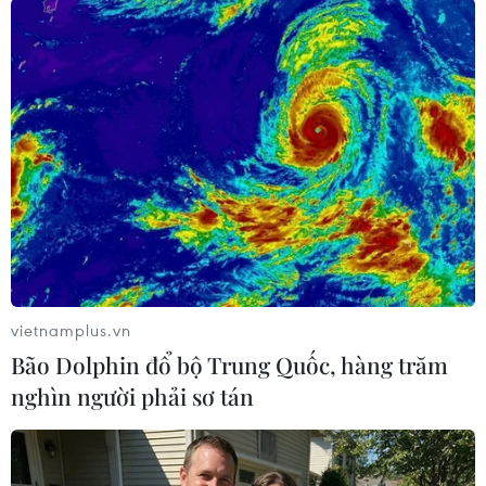
#Samsung Electroncis
#điện thoại thông minh Galaxy S21
#hệ điều hành Android
#đa phương tiện
#mạng 5G
vietnamplus.vn
Bão Dolphin đổ bộ Trung Quốc, hàng trăm
nghìn người phải sơ tán
Theo dõi VietnamPlus