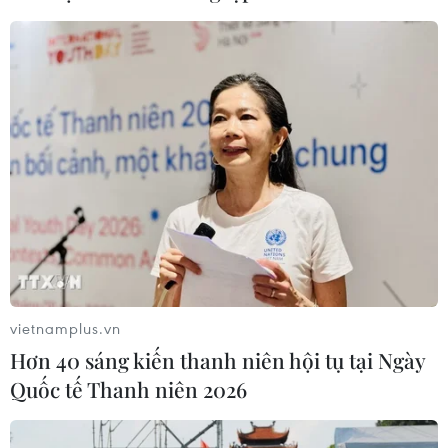
Meta tung công cụ AI lập trình tự
động cho nhà phát triển
06/08/2026 06:40
Doanh thu AI của Microsoft phụ
thuộc phần lớn vào đối tác OpenAI
06/08/2026 06:31
vietnamplus.vn
Xem thêm
Hơn 40 sáng kiến thanh niên hội tụ tại Ngày
Quốc tế Thanh niên 2026