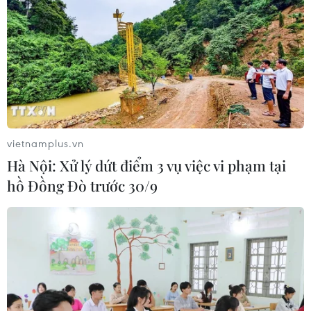
vietnamplus.vn
Hà Nội: Xử lý dứt điểm 3 vụ việc vi phạm tại
hồ Đồng Đò trước 30/9