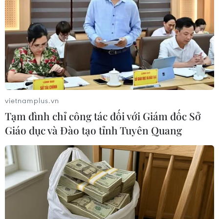
Quốc hồi phục nhanh
12/05/2020 22:16
Theo dữ liệu của cơ quan chức năng Trung Quốc công
bố hôm thứ Ba 12/5, các lô hàng điện thoại thông minh
xuất xưởng từ các nhà máy của Trung Quốc đến các
hãng điện thoại đã tăng 17% trong tháng 4.
vietnamplus.vn
Tạm đình chỉ công tác đối với Giám đốc Sở
Giáo dục và Đào tạo tỉnh Tuyên Quang