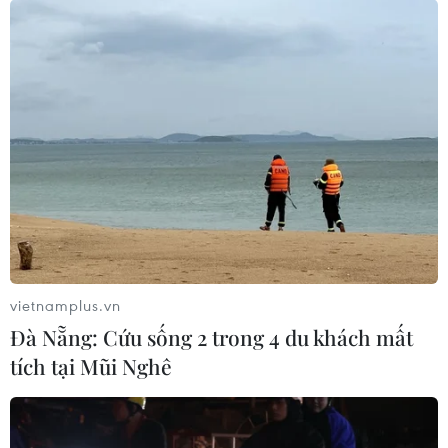
trên thị trường smartphone gập
15/12/2020 08:26
Theo báo cáo mới nhất từ Công ty tư vấn chuỗi cung
ứng màn hình (DSCC), Samsung được ước tính sẽ chiếm
88% thị phần trong thị trường smartphone có thể gập
được trong năm nay.
vietnamplus.vn
Đà Nẵng: Cứu sống 2 trong 4 du khách mất
tích tại Mũi Nghê