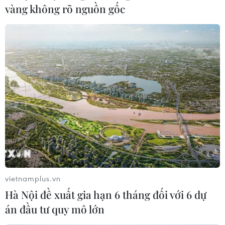
đầu toàn cầu trong quý III/2020 khi nhu cầu đối với
vàng không rõ nguồn gốc
thiết bị di động gia tăng tại các thị trường phát triển
trong đại dịch COVID-19.
vietnamplus.vn
Hà Nội đề xuất gia hạn 6 tháng đối với 6 dự
án đầu tư quy mô lớn
Samsung Electronics giữ vị trí số một