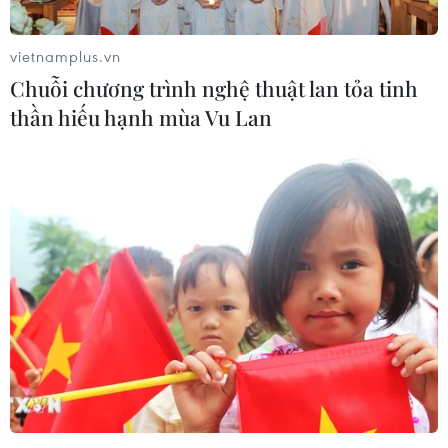
vietnamplus.vn
Chuỗi chương trình nghệ thuật lan tỏa tinh
thần hiếu hạnh mùa Vu Lan
Apple ra mắt hàng loạt sản phẩm mới,
nhưng không có iPhone 12
15/09/2020 23:31
Loạt sản phẩm mới đã được Apple ra mắt gồm dòng
đồng hồ thông minh Apple Watch SE, Apple Watch
Series 6, và máy tỉnh bảng iPad 8 và iPad Air 2020.