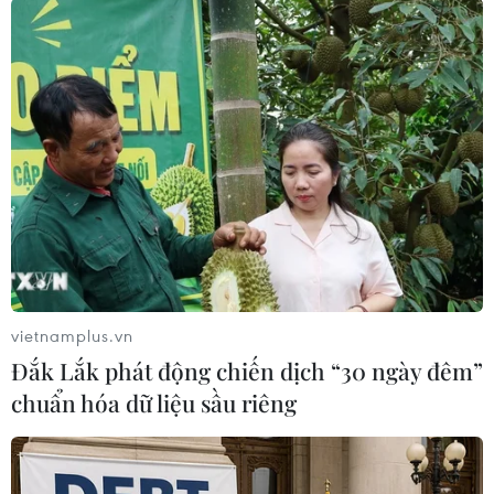
nhà máy Ulsan số 1 và Ulsan số 4 do thiếu hụt
linh kiện điện tử. Không chỉ Hyundai, các hãng
xe như Honda, BMW cũng đã có những thông
báo về việc tạm ngừng sản xuất xe...
vietnamplus.vn
Đắk Lắk phát động chiến dịch “30 ngày đêm”
chuẩn hóa dữ liệu sầu riêng
Sản xuất linh kiện tai nghe tại Công ty JEP thuộc Khu công