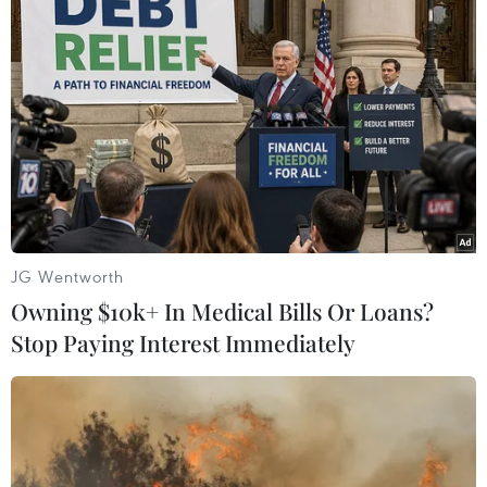
nghiệp Kim Động, tỉnh Hưng Yên. (Ảnh: Phạm Kiên/TTXVN)
Ở lĩnh vực sản xuất ôtô trong nước, ông Ninh
Hữu Chấn, Tổng thư ký VAMA cho hay, trong
thời gian tới, việc thiếu hụt nguồn cung chip xử
lý sẽ khiến lượng xe đưa ra thị trường giảm sút
và giá có thể sẽ tăng, nhất là xe nhập khẩu.
Tình trạng thiếu hụt này có thể sẽ còn kéo dài
tới hết năm nay, thậm chí sang tới năm 2022.
JG Wentworth
Việc này ảnh hưởng nhiều tới kế hoạch sản
Owning $10k+ In Medical Bills Or Loans?
xuất, kinh doanh xe ôtô trong năm của các
Stop Paying Interest Immediately
doanh nghiệp Việt Nam.
Theo nhận định từ các chuyên gia, việc thiếu
hụt chip xử lý trên toàn cầu xảy ra là do nhu cầu
về điện thoại thông minh, máy tính và các thiết