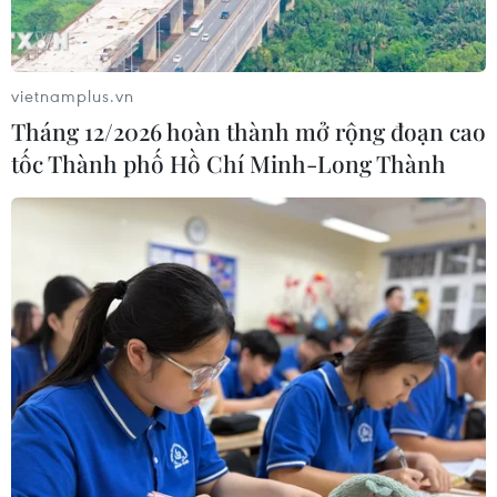
vietnamplus.vn
Tháng 12/2026 hoàn thành mở rộng đoạn cao
tốc Thành phố Hồ Chí Minh-Long Thành
Hyundai, Kia tạm dừng một số nhà máy
sản xuất xe do thiếu chip
14/05/2021 08:51
Hyundai cho nhà máy sản xuất xe thể thao đa dụng
Tucson và xe điện chạy bằng pin hydro Nexo tạm nghỉ
17-18/5; cò Kia có kế hoạch đình chỉ nhà máy Sohari số
2 từ 17-17/5.