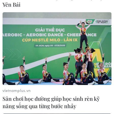
Yên Bái
#chip LED
#VNPT Technology
#Hyundai Motor
#thiếu hụt chip
Theo dõi VietnamPlus
vietnamplus.vn
Sân chơi học đường giúp học sinh rèn kỹ
năng sống qua từng bước nhảy
TIN LIÊN QUAN