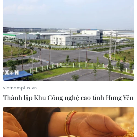
Meta tung công cụ AI lập trình tự
động cho nhà phát triển
06/08/2026 06:40
Doanh thu AI của Microsoft phụ
thuộc phần lớn vào đối tác OpenAI
06/08/2026 06:31
vietnamplus.vn
Thành lập Khu Công nghệ cao tỉnh Hưng Yên
Tây Ninh: Tạo điều kiện hình thành
doanh nghiệp công nghệ chiến lược
06/08/2026 04:45