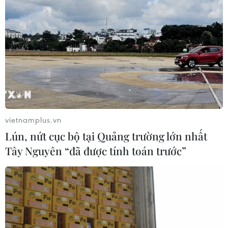
12/04/2021 04:20
Thẻ chip là loại thẻ được gắn một con chip kích thước
nhỏ ở mặt trước thẻ theo tiêu chuẩn do các tổ chức thẻ
quốc tế ban hành, với khả năng lưu trữ và mã hóa
thông tin với độ bảo mật cao.
vietnamplus.vn
Lún, nứt cục bộ tại Quảng trường lớn nhất
Tây Nguyên “đã được tính toán trước”