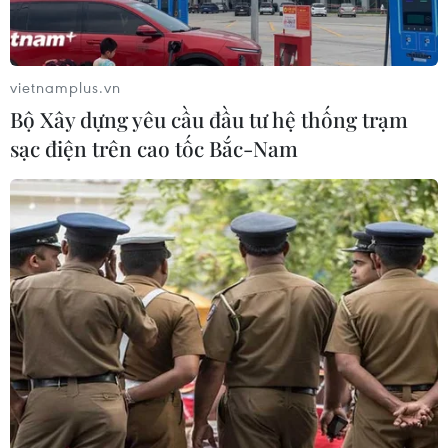
trong thực hiện Nghị quyết 57-
NQ/TW
07/08/2026 08:18
vietnamplus.vn
Bộ Xây dựng yêu cầu đầu tư hệ thống trạm
Tây Ninh thúc đẩy bình dân học vụ
sạc điện trên cao tốc Bắc-Nam
số, tạo động lực phát triển kinh tế số
07/08/2026 07:17
"Doanh nghiệp phải là lực lượng
nòng cốt phát triển công nghệ chiến
lược"
07/08/2026 07:09
Meta bồi thường gần 600 triệu USD