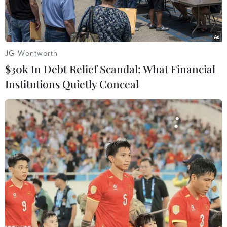
JG Wentworth
$30k In Debt Relief Scandal: What Financial
Institutions Quietly Conceal
Công nhân lao động tại nhà xưởng Công ty cổ phần Cơ khí xây
dựng thương mại Đại Dũng tại khu Công nghiệp An Hạ, huyện
Bình Chánh. (Ảnh: Thanh Vũ/TTXVN)
Bộ vi xử lý - chipset xuất hiện trong hầu hết các
sản phẩm điện tử, thiết bị công nghệ. Hiện tình