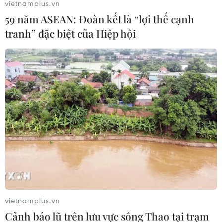
động 150 triệu con chip/năm...
vietnamplus.vn
59 năm ASEAN: Đoàn kết là “lợi thế cạnh
Hay như Công ty VNPT Technology đang đẩy
tranh” đặc biệt của Hiệp hội
mạnh khả năng thiết kế và làm sản phẩm để
chủ động thay đổi các linh kiện, nguyên vật liệu
khác nhau mà vẫn đảm bảo chất lượng sản
phẩm.../.
(TTXVN/Vietnam+)
vietnamplus.vn
Cảnh báo lũ trên lưu vực sông Thao tại trạm