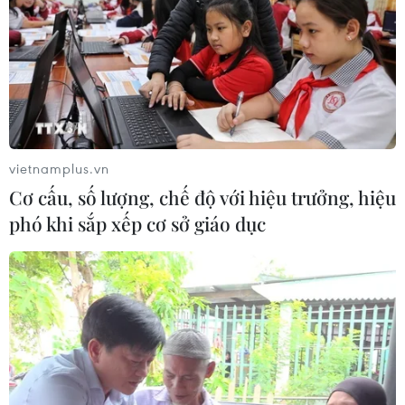
vietnamplus.vn
Cơ cấu, số lượng, chế độ với hiệu trưởng, hiệu
phó khi sắp xếp cơ sở giáo dục
TIN CÙNG CHUYÊN MỤC
APIE Camp 2026: Kết nối sinh viên
Việt Nam với cộng đồng Internet
quốc tế
07/08/2026 12:04