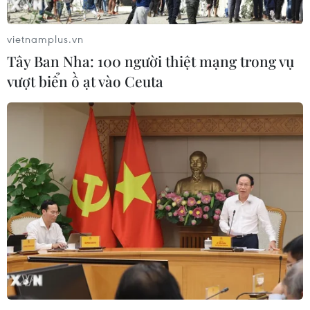
toàn cầu trả lời ứng xử bằng 3 ngôn
ngữ
vietnamplus.vn
21/06/2026 03:18
Tây Ban Nha: 100 người thiệt mạng trong vụ
vượt biển ồ ạt vào Ceuta
Các nhà thiết kế "tái sinh" di sản văn
hóa truyền thống trên sàn runway
Việt
20/06/2026 04:54
Những dấu ấn sáng tạo trong đêm
khai màn Vietnam International
Fashion Week 2026
19/06/2026 04:22
Các nhà thiết kế "nhá hàng" trước giờ