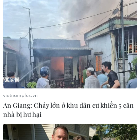
#Họa tiết Baroque
#Dolce&Gabbana
#Marc Jacobs
Mỹ
Theo dõi VietnamPlus
vietnamplus.vn
An Giang: Cháy lớn ở khu dân cư khiến 5 căn
nhà bị hư hại
TIN CÙNG CHUYÊN MỤC