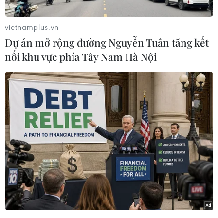
vietnamplus.vn
Dự án mở rộng đường Nguyễn Tuân tăng kết
nối khu vực phía Tây Nam Hà Nội
Không kém phần tinh tế, ngôn ngữ Baroque
trong các bộ sưu tập củaDolce&Gabbana, Jason
Wu, Salvatore Ferragamo và Ralph Lauren thể
hiện trên cácchất liệu như đăng ten điệu đà,
nhung mịn màng và tuyn trong suốt với hai
gammàu đối lập đen tuyền và vàng kim loại lấp
lánh.