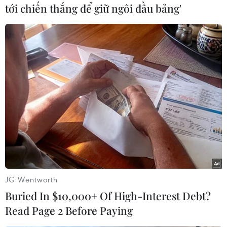
tới chiến thắng để giữ ngôi đầu bảng'
bốcục với những lớp chồng lên nhau của
Proenza Schouler hay áo liền váy bằng vảituyn
trong suốt của Balenciaga.
(Đẹp/Vietnam+)
JG Wentworth
Buried In $10,000+ Of High-Interest Debt?
Read Page 2 Before Paying