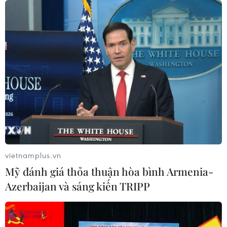
TIN CÙNG CHUYÊN MỤC
vietnamplus.vn
Đà Nẵng mở rộng tìm kiếm 2 nạn
Mỹ đánh giá thỏa thuận hòa bình Armenia-
nhân mất tích sau vụ sóng cuốn ở
Azerbaijan và sáng kiến TRIPP
Mũi Nghê
09/08/2026 08:59