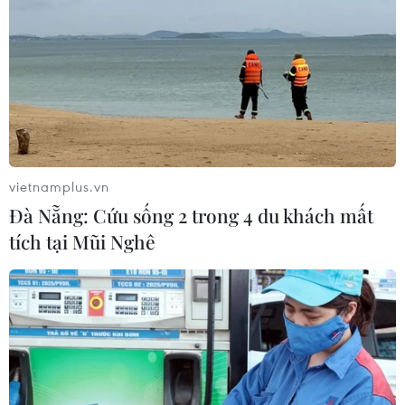
vietnamplus.vn
Đà Nẵng: Cứu sống 2 trong 4 du khách mất
Hơn 72.000 lao động đi làm việc ở nước
tích tại Mũi Nghê
ngoài trong 6 tháng đầu năm
05/07/2023 03:44
Chỉ trong 6 tháng, số lao động đi làm việc ở nước ngoài
đã đạt 65,72% kế hoạch năm 2023 là xuất khẩu lao
động đạt 110.000 lao động. Nhật Bản tiếp tục là thị
trường tiếp nhận nhiều lao động nhất.