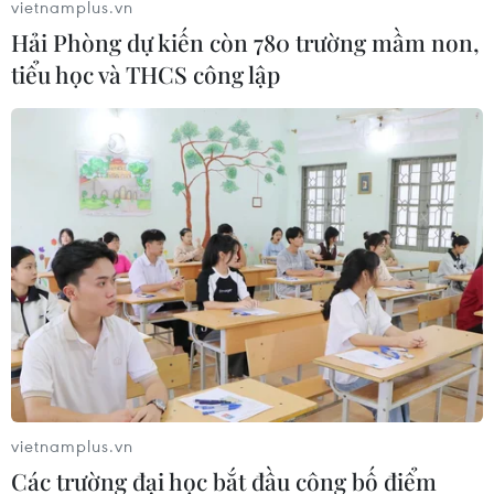
vietnamplus.vn
Hải Phòng dự kiến còn 780 trường mầm non,
tiểu học và THCS công lập
TIN LIÊN QUAN
Nhiều cơ hội làm việc ở nước ngoài với thu
vietnamplus.vn
nhập cao trong năm 2023
Các trường đại học bắt đầu công bố điểm