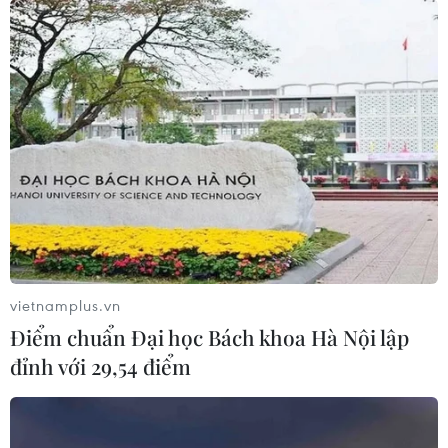
Cập nhật chính sách mới của Hàn Quốc
đối với lao động Việt Nam
12/06/2023 03:24
Người lao động diện visa E-9 đang làm việc tại Hàn
Quốc có khả năng trở thành nhân lực nước ngoài chuẩn
lành nghề khi đáp ứng đủ các điều kiện về thời gian
làm việc, tay nghề và trình độ tiếng Hàn.
vietnamplus.vn
Điểm chuẩn Đại học Bách khoa Hà Nội lập
đỉnh với 29,54 điểm