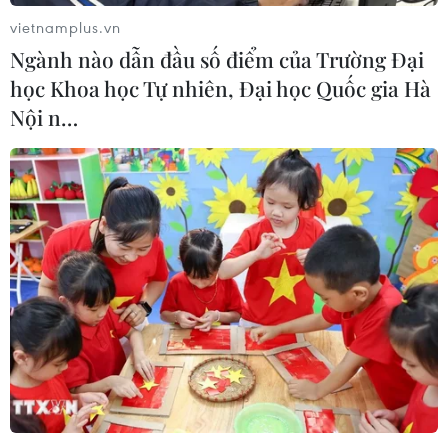
vietnamplus.vn
Ngành nào dẫn đầu số điểm của Trường Đại
học Khoa học Tự nhiên, Đại học Quốc gia Hà
Nội n…
#xuất khẩu lao động
#đi làm việc ở nước ngoài
#thu hồi giấy phép
#xử phạt
Theo dõi VietnamPlus