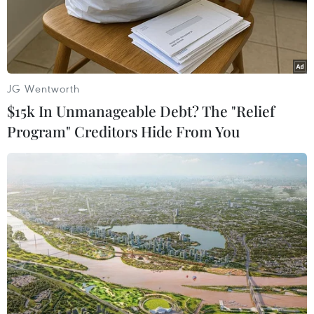
theo quy định pháp luật.
Công ty Cổ phần tư vấn du học và thương mại
Giang Anh bị xử phạt 60 triệu đồng vì không
duy trì một trong các điều kiện quy định tại
JG Wentworth
điều 10 của luật Người lao động Việt Nam đi
$15k In Unmanageable Debt? The "Relief
làm việc ở nước ngoài theo hợp đồng theo quy
Program" Creditors Hide From You
định của pháp luật trong suốt quá trình hoạt
động. Điều 10 quy định về người đại diện, vốn
điều lệ, ký quỹ, số lượng nhân viên nghiệp vụ, ở
sở vật chất, trang thông tin điện tử...
Ngoài xử phạt hành chính, Công ty Cổ phần tư
vấn du học và thương mại Giang Anh còn bị
đình chỉ các hoạt động: Ký kết và thực hiện hợp
đồng, thỏa thuận liên quan đến việc đưa người
lao động Việt Nam đi làm việc ở nước ngoài