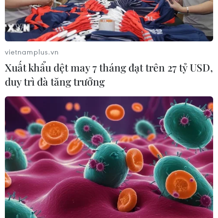
vietnamplus.vn
Xuất khẩu dệt may 7 tháng đạt trên 27 tỷ USD,
duy trì đà tăng trưởng