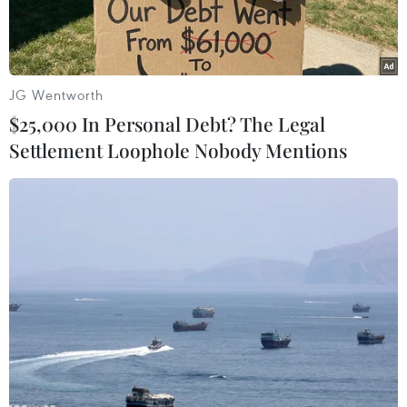
JG Wentworth
$25,000 In Personal Debt? The Legal
Settlement Loophole Nobody Mentions
Lao động làm thủ tục trước khi đi làm việc ở nước ngoài. (Ảnh:
PV/Vietnam+)
Bộ Lao động-Thương binh và Xã hội vừa ban
hành các quyết định xử phạt hàng loạt doanh