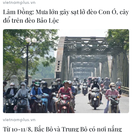
vietnamplus.vn
Lâm Đồng: Mưa lớn gây sạt lở đèo Con Ó, cây
đổ trên đèo Bảo Lộc
vietnamplus.vn
Từ 10-11/8, Bắc Bộ và Trung Bộ có nơi nắng