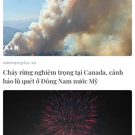
phố trực thuộc Trung ương
09/08/2026 01:40
Xem thêm
vietnamplus.vn
Cháy rừng nghiêm trọng tại Canada, cảnh
báo lũ quét ở Đông Nam nước Mỹ
CƠ QUAN CHỦ QUẢN: THÔNG TẤN XÃ VIỆT NAM
Tổng Biên tập: TRẦN TIẾN DUẨN
Phó Tổng Biên tập: NGUYỄN THỊ TÁM, KHÚC THANH
THỦY
Sở hữu trí tuệ
Quy định sử dụng