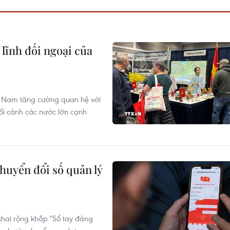
lĩnh đối ngoại của
ệt Nam tăng cường quan hệ với
bối cảnh các nước lớn cạnh
huyển đổi số quản lý
 khai rộng khắp "Sổ tay đảng