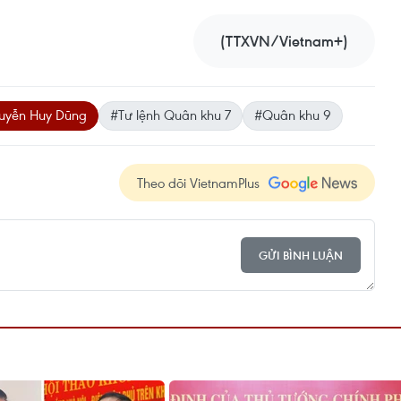
(TTXVN/Vietnam+)
uyễn Huy Dũng
#Tư lệnh Quân khu 7
#Quân khu 9
Theo dõi VietnamPlus
GỬI BÌNH LUẬN