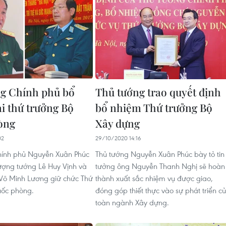
g Chính phủ bổ
Thủ tướng trao quyết định
i thứ trưởng Bộ
bổ nhiệm Thứ trưởng Bộ
òng
Xây dựng
02
29/10/2020 14:16
hính phủ Nguyễn Xuân Phúc
Thủ tướng Nguyễn Xuân Phúc bày tỏ tin
ợng tướng Lê Huy Vịnh và
tưởng ông Nguyễn Thanh Nghị sẽ hoàn
Võ Minh Lương giữ chức Thứ
thành xuất sắc nhiệm vụ được giao,
uốc phòng.
đóng góp thiết thực vào sự phát triển c
toàn ngành Xây dựng.