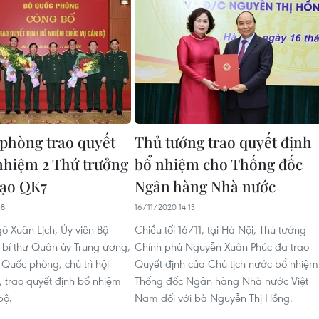
phòng trao quyết
Thủ tướng trao quyết định
nhiệm 2 Thứ trưởng
bổ nhiệm cho Thống đốc
đạo QK7
Ngân hàng Nhà nước
38
16/11/2020 14:13
ô Xuân Lịch, Ủy viên Bộ
Chiều tối 16/11, tại Hà Nội, Thủ tướng
ó bí thư Quân ủy Trung ương,
Chính phủ Nguyễn Xuân Phúc đã trao
 Quốc phòng, chủ trì hội
Quyết định của Chủ tịch nước bổ nhiệm
, trao quyết định bổ nhiệm
Thống đốc Ngân hàng Nhà nước Việt
bộ.
Nam đối với bà Nguyễn Thị Hồng.