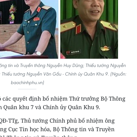
Thông tin và Truyền thông Nguyễn Huy Dũng; Thiếu tướng Nguyễn
; Thiếu tướng Nguyễn Văn Gấu - Chính ủy Quân Khu 9. (Nguồn:
baochinhphu.vn)
ó các quyết định bổ nhiệm Thứ trưởng Bộ Thông
nh Quân khu 7 và Chính ủy Quân Khu 9.
8/QĐ-TTg, Thủ tướng Chính phủ bổ nhiệm ông
g Cục Tin học hóa, Bộ Thông tin và Truyền