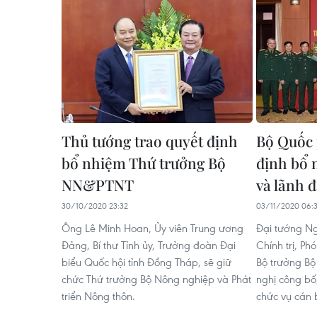
Thủ tướng trao quyết định
Bộ Quốc 
bổ nhiệm Thứ trưởng Bộ
định bổ 
NN&PTNT
và lãnh 
30/10/2020 23:32
03/11/2020 06:
Ông Lê Minh Hoan, Ủy viên Trung ương
Đại tướng Ng
Đảng, Bí thư Tỉnh ủy, Trưởng đoàn Đại
Chính trị, Ph
biểu Quốc hội tỉnh Đồng Tháp, sẽ giữ
Bộ trưởng Bộ
chức Thứ trưởng Bộ Nông nghiệp và Phát
nghị công bố
triển Nông thôn.
chức vụ cán 