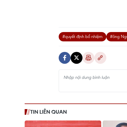
#quyết định bổ nhiệm
#ông Ng
TIN LIÊN QUAN