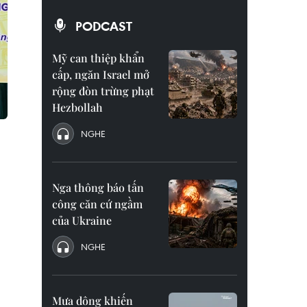
PODCAST
Mỹ can thiệp khẩn
cấp, ngăn Israel mở
rộng đòn trừng phạt
Hezbollah
NGHE
Nga thông báo tấn
công căn cứ ngầm
của Ukraine
NGHE
Mưa dông khiến