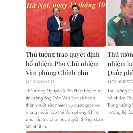
Thủ tướng trao quyết định
Thủ tướn
bổ nhiệm Phó Chủ nhiệm
nhiệm ha
Văn phòng Chính phủ
Quốc ph
22/10/2020 06:35
25/10/2020 07:
Thủ tướng Nguyễn Xuân Phúc bày tỏ sự
Thủ tướng C
tin tưởng ông Trần Văn Sơn sẽ hoàn
bổ nhiệm Thư
thành xuất sắc nhiệm vụ được giao và
Trung tướng 
mong muốn tập thể Văn phòng Chính
trưởng Bộ Q
phủ tiếp tục phát huy truyền thống, đoàn
kết nhất trí.