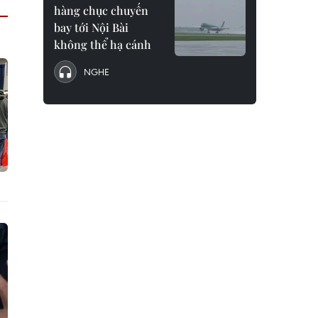
hàng chục chuyến
bay tới Nội Bài
không thể hạ cánh
NGHE