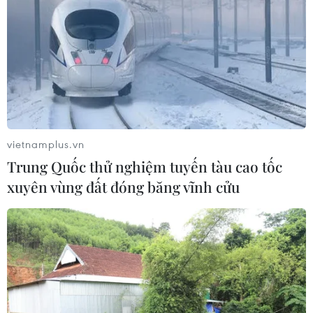
Hormuz: Đòn bẩy chiến lược mới của
Iran
06/08/2026 04:36
Xung đột Hamas-Israel: Israel chưa
chấp thuận kế hoạch về Dải Gaza
06/08/2026 03:45
vietnamplus.vn
Trung Quốc thử nghiệm tuyến tàu cao tốc
xuyên vùng đất đóng băng vĩnh cửu
Mỹ dỡ bỏ lệnh trừng phạt đối với
hãng hàng không Iraq
06/08/2026 03:34
Iran và Oman đạt thỏa thuận về