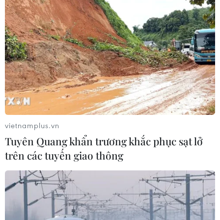
Israel thử nghiệm tên lửa Arrow giữa
lúc căng thẳng khu vực leo thang
06/08/2026 11:17
Iran cảnh báo đáp trả nhằm vào hạ
tầng năng lượng khu vực nếu bị tấn
công
06/08/2026 04:37
vietnamplus.vn
Tuyên Quang khẩn trương khắc phục sạt lở
Iran và Oman đạt thỏa thuận về
trên các tuyến giao thông
tuyến vận tải qua eo biển Hormuz
06/08/2026 04:36
Từ hạt nhân đến eo biển