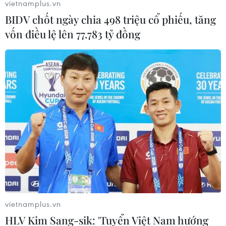
vietnamplus.vn
BIDV chốt ngày chia 498 triệu cổ phiếu, tăng
vốn điều lệ lên 77.783 tỷ đồng
vietnamplus.vn
HLV Kim Sang-sik: 'Tuyển Việt Nam hướng