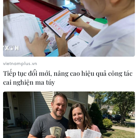
vietnamplus.vn
Xung đột tại Dải Gaza ảnh hưởng nặng nề
Tiếp tục đổi mới, nâng cao hiệu quả công tác
tới du lịch Israel
cai nghiện ma túy
12/09/2014 09:47
Ngành du lịch Israel đã bị ảnh hưởng nặng nề trong
mùa Hè năm 2014 khi lượng khách quốc tế giảm 32%
so với cùng kỳ năm 2013 do tác động từ cuộc xung đột
tại Dải Gaza.