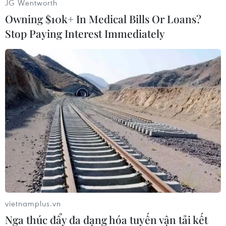
JG Wentworth
trưởng Tài chính có nguy cơ dẫn tới sự sụp đổ
Owning $10k+ In Medical Bills Or Loans?
của liên minh cầm quyền và kéo theo một cuộc
Stop Paying Interest Immediately
bầu cử mới.
Đảng của ông Lapid đang nắm số ghế tương
đương với đảng Likud của ông Netanyahu. Nếu
ông Lapid rút khỏi liên minh cầm quyền, sẽ cần
tổ chức bầu cử mới. Hai lãnh đạo đã gặp nhau
chiều 14/9, tuy nhiên chưa đạt đồng thuận về
việc này.
Trước đó, Bộ Quốc phòng đã đề xuất tăng ngân
sách lên thủ tướng và mức đề xuất này có thể
nới rộng thâm hụt ngân sách tới 3,18% GDP. Bộ
Tài chính phản đối vì không muốn phải tăng
vietnamplus.vn
thuế đánh vào người dân Israel./.
Nga thúc đẩy đa dạng hóa tuyến vận tải kết