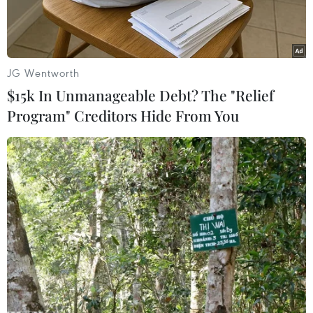
JG Wentworth
$15k In Unmanageable Debt? The "Relief
Program" Creditors Hide From You
Binh sỹ Israel phong tỏa tuyến đường chính dẫn đến cửa khẩu
Quneitra nối Syria với cao nguyên Golan ngày 1/9. (Nguồn:
AFP/TTXVN)
Ngày 14/9, Thủ tướng Israel Benjamin
Netanyahu tuyên bố ủng hộ kế hoạch tăng
mạnh chi tiêu quốc phòng trong năm 2015.
Phát biểu tại Hội thảo mạng quốc tế lần thứ 4