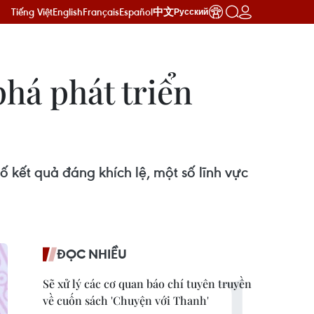
Tiếng Việt
English
Français
Español
中文
Русский
há phát triển
 kết quả đáng khích lệ, một số lĩnh vực
ĐỌC NHIỀU
Sẽ xử lý các cơ quan báo chí tuyên truyền
về cuốn sách 'Chuyện với Thanh'