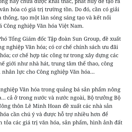
óng này chưa được khai thác, phát huy để tạo ra
n hóa có giá trị trường tồn. Do đó, cần có giải
n thống, tạo một làn sóng sáng tạo và kết nối
á Công nghiệp Văn hóa Việt Nam.
Phó Tổng Giám đốc Tập đoàn Sun Group, đề xuất
g nghiệp Văn hóa; có cơ chế chính sách ưu đãi
hóa; cơ chế hợp tác công tư trong xây dựng các
hế giới như nhà hát, trung tâm thể thao, công
n nhân lực cho Công nghiệp Văn hóa…
g nghiệp Văn hóa trong quảng bá sản phẩm nông
p… cả ở trong nước và nước ngoài, Bộ trưởng Bộ
Nông thôn Lê Minh Hoan đề xuất các nhà sản
 hóa cần chú ý và được hỗ trợ nhiều hơn để
an tỏa các giá trị văn hóa, sản phẩm, hình ảnh đất