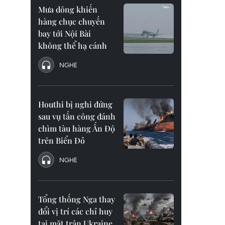
Mưa dông khiến
hàng chục chuyến
bay tới Nội Bài
không thể hạ cánh
NGHE
Houthi bị nghi đứng
sau vụ tấn công đánh
chìm tàu hàng Ấn Độ
trên Biển Đỏ
NGHE
Tổng thống Nga thay
đổi vị trí các chỉ huy
tại mặt trận Ukraine