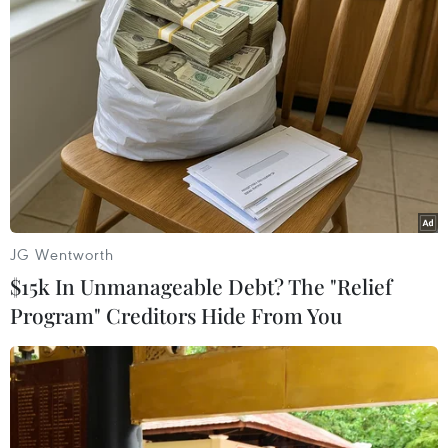
Theo dõi VietnamPlus
JG Wentworth
TIN LIÊN QUAN
$15k In Unmanageable Debt? The "Relief
Program" Creditors Hide From You