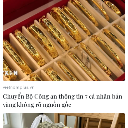
(TTXVN/Vietnam+)
vietnamplus.vn
Chuyển Bộ Công an thông tin 7 cá nhân bán
vàng không rõ nguồn gốc
#Khu đô thị mới thủ thiêm
#thanh tra chính phủ
#hợp đồng BT
#Đại Quang Minh
#Kiểm toán nhà nước
Tp. Hồ Chí Minh