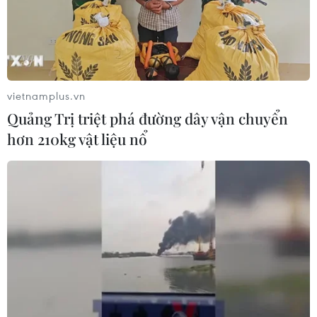
vietnamplus.vn
Quảng Trị triệt phá đường dây vận chuyển
hơn 210kg vật liệu nổ