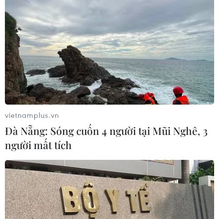
vietnamplus.vn
Đà Nẵng: Sóng cuốn 4 người tại Mũi Nghê, 3
người mất tích