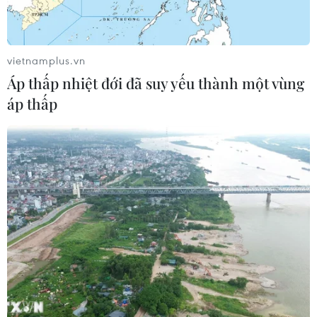
xây dựng kế hoạch triển khai các kết luận của Thanh tra
Chính phủ liên quan dự án Khu đô thị mới Thủ Thiêm,
Thảo Cầm Viên Safari.
vietnamplus.vn
Áp thấp nhiệt đới đã suy yếu thành một vùng
áp thấp