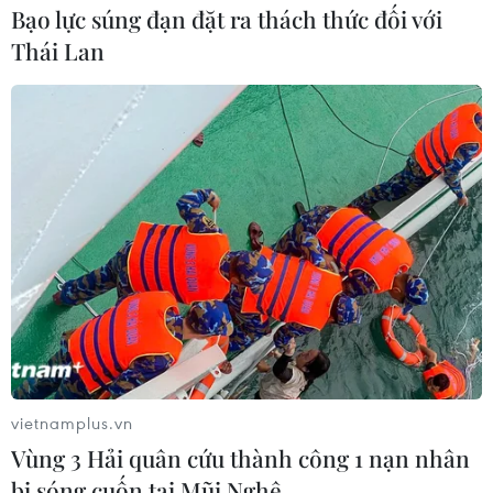
Bạo lực súng đạn đặt ra thách thức đối với
Thái Lan
TP.HCM: Khi căn hộ tái định cư biến
thành nhà ở thương mại
06/08/2019 22:23
Thời gian qua, tại TP.HCM, vẫn còn không ít dự án lớn
bị biến tướng, làm sai lệch chủ trương cũng như quy
định pháp luật, ảnh hưởng đến quyền lợi người dân,
gây tâm lý bức xúc.
vietnamplus.vn
Vùng 3 Hải quân cứu thành công 1 nạn nhân
bị sóng cuốn tại Mũi Nghê