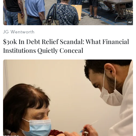
JG Wentworth
$30k In Debt Relief Scandal: What Financial
Institutions Quietly Conceal
Lãnh đạo UBND Thành phố Hồ Chí Minh cùng đại diện các sở
ngành Thành phố chủ trì buổi họp báo. (Ảnh: Tiến Lực/TTXVN)
Lúc 16 giờ ngày 14/8, tại Trung tâm Bồi dưỡng
chính trị Quận 2, Ủy ban Nhân dân Thành phố
Hồ Chí Minh tổ chức họp báo thông tin về tiến
độ, kết quả thực hiện kết luận của Thanh tra