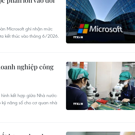
c phần lớn vào đối
oàn Microsoft ghi nhận mức
ừa kết thúc vào tháng 6/2026.
 doanh nghiệp công
ô hình kết hợp giữa Nhà nước-
 kỹ năng số cho cơ quan nhà