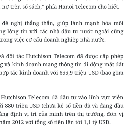
nợ trên sổ sách,” phía Hanoi Telecom cho biết.
i đề nghị thẳng thắn, giúp lành mạnh hóa môi
ng lòng tin với các nhà đầu tư nước ngoài cũng
trong việc cơ cấu doanh nghiệp nhà nước.
và đối tác Hutchison Telecom đã được cấp phép
ầng và kinh doanh mạng thông tin di động mặt đất
ợp tác kinh doanh với 655,9 triệu USD (bao gồm
Hutchison Telecom đã đầu tư vào lĩnh vực viễn
tới 880 triệu USD (chưa kể số tiền đã và đang đầu
g định vị trí của mình trên thị trường, đơn vị
ăm 2012 với tổng số tiền lên tới 1,1 tỷ USD.