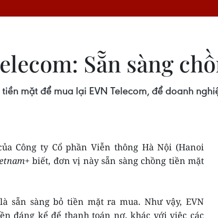
elecom: Sẵn sàng chồ
 tiền mặt để mua lại EVN Telecom, để doanh nghiệ
của Công ty Cổ phần Viễn thông Hà Nội (Hanoi
ietnam
+ biết, đơn vị này sẵn sàng chồng tiền mặt
là sẵn sàng bỏ tiền mặt ra mua. Như vậy, EVN
ền đáng kể để thanh toán nợ, khác với việc các