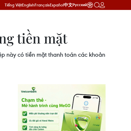
Tiếng Việt
English
Français
Español
中文
Русский
ng tiền mặt
p này có tiền mặt thanh toán các khoản