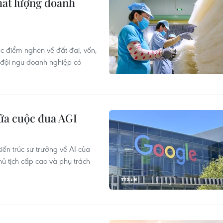
hất lượng doanh
ác điểm nghẽn về đất đai, vốn,
 đội ngũ doanh nghiệp có
iữa cuộc đua AGI
iến trúc sư trưởng về AI của
ủ tịch cấp cao và phụ trách