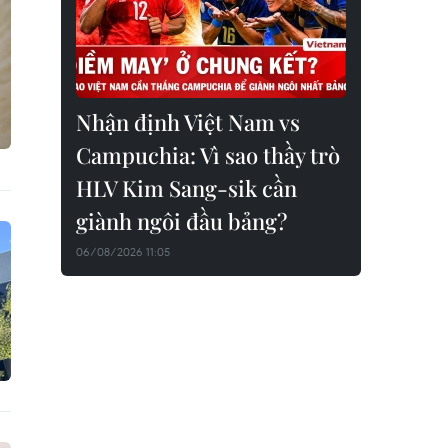
Nhận định Việt Nam vs
Campuchia: Vì sao thầy trò
HLV Kim Sang-sik cần
giành ngôi đầu bảng?
06/08/2026 11:05