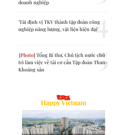
doanh nghiệp
'Tái định vị TKV thành tập đoàn công
nghiệp năng lượng, vật liệu hiện đại'
Tổng Bí thư, Chủ tịch nước chủ
trì làm việc về tái cơ cấu Tập đoàn Than-
Khoáng sản