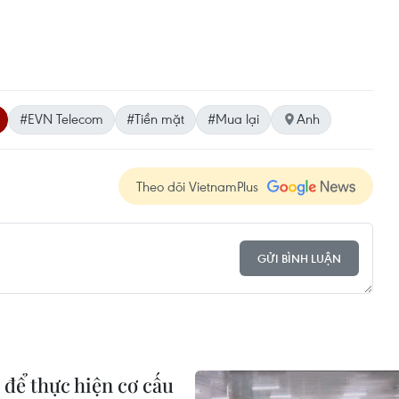
#EVN Telecom
#Tiền mặt
#Mua lại
Anh
Theo dõi VietnamPlus
GỬI BÌNH LUẬN
 để thực hiện cơ cấu