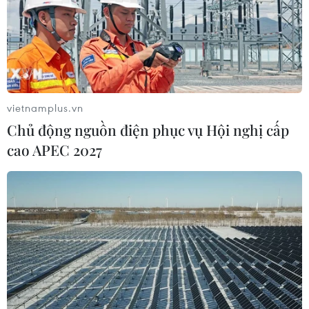
vietnamplus.vn
Chủ động nguồn điện phục vụ Hội nghị cấp
cao APEC 2027
TIN CÙNG CHUYÊN MỤC
Mở 1 cửa xả đáy hồ thủy điện Hòa
Bình vào 16 giờ ngày 6/8
06/08/2026 06:28