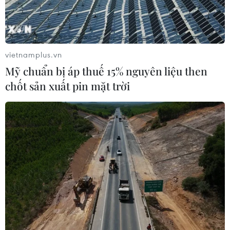
Quảng Trị: Mùa mưa lũ cận kề,
thường trực nỗi lo bờ sông 'nuốt' đất
06/08/2026 05:14
vietnamplus.vn
Mỹ chuẩn bị áp thuế 15% nguyên liệu then
chốt sản xuất pin mặt trời
Mưa dông khiến hàng chục
chuyến bay tới Nội Bài không thể hạ
cánh
06/08/2026 04:37
Cảnh báo lũ quét, sạt lở đất ở 8 tỉnh
khu vực Bắc Bộ và Thanh Hóa
06/08/2026 03:47