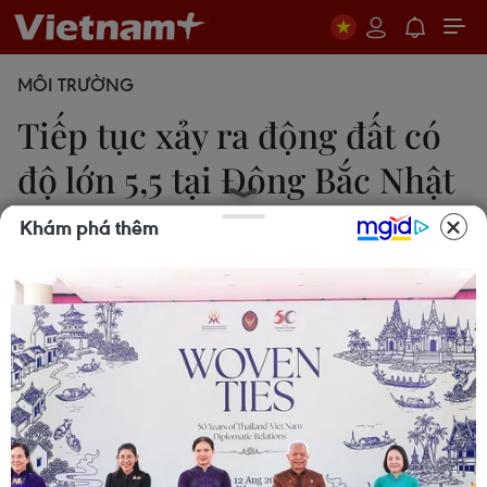
MÔI TRƯỜNG
Tiếp tục xảy ra động đất có
độ lớn 5,5 tại Đông Bắc Nhật
Bản
Khám phá thêm
19/09/2023 00:36
Một trận động đất có độ lớn ban đầu là 5,5 đã
làm rung chuyển một khu vực rộng lớn ở miền
Đông Bắc Nhật Bản. Tuy nhiên, trận động đất này
không tiềm ẩn nguy cơ xảy ra sóng thần.