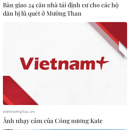
Bàn giao 24 căn nhà tái định cư cho các hộ
dân bị lũ quét ở Mường Than
#Động đất
#Sóng thần
#Cơ quan Khảo sát Địa chất Mỹ
Nhật Bản
Theo dõi VietnamPlus
vietnamplus.vn
Ảnh nhạy cảm của Công nương Kate
TIN LIÊN QUAN