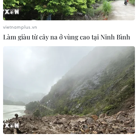
Trung Quốc duy trì cảnh báo mưa
lớn và dông mạnh
04/08/2026 11:59
vietnamplus.vn
Làm giàu từ cây na ở vùng cao tại Ninh Bình
Xem thêm
CƠ QUAN CHỦ QUẢN: THÔNG TẤN XÃ VIỆT NAM
Tổng Biên tập: TRẦN TIẾN DUẨN
Phó Tổng Biên tập: NGUYỄN THỊ TÁM, KHÚC THANH
THỦY