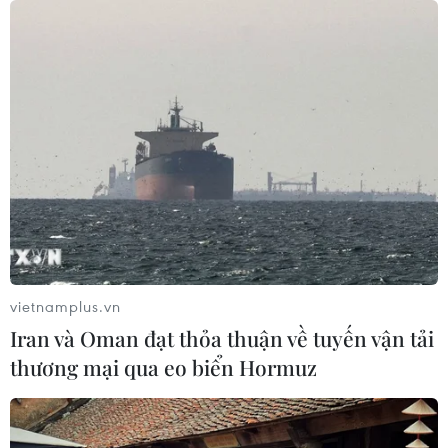
05/08/2026 13:45
Đẩy nhanh tiến độ Nhà máy điện rác
ở Thanh Hóa trước áp lực xử lý rác
thải
05/08/2026 13:30
Bàn giao một cá thể Diều hoa Miến
Điện cho Vườn quốc gia Phong Nha-
Kẻ Bàng
vietnamplus.vn
05/08/2026 12:11
Iran và Oman đạt thỏa thuận về tuyến vận tải
thương mại qua eo biển Hormuz
Bão số 3 tiếp tục đổi hướng, di
chuyển nhanh hơn
05/08/2026 11:31