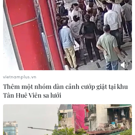
nhiều khu vực trên đảo chính Luzon và miền Trung
Philippines vẫn có thể cảm nhận rung lắc.
vietnamplus.vn
Thêm một nhóm dàn cảnh cướp giật tại khu
Tân Huê Viên sa lưới
Thảm họa động đất tại Maroc: Vì sao số
người thương vong tăng cao?