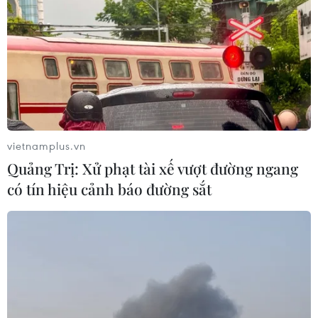
13/09/2023 09:13
Số nạn nhân thiệt mạng trong trận động đất tại Maroc
đã tăng lên 2.862 người, và nhiều người đã tự hỏi chính
xác thì chuyện gì đã xảy ra, tại sao trận động đất này
lại gây thương vong lớn tới như vậy?
vietnamplus.vn
Quảng Trị: Xử phạt tài xế vượt đường ngang
có tín hiệu cảnh báo đường sắt