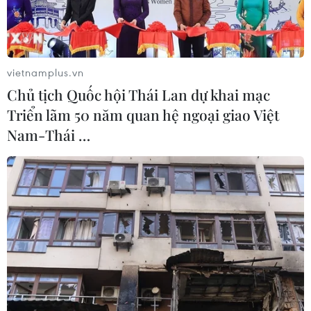
vietnamplus.vn
Chủ tịch Quốc hội Thái Lan dự khai mạc
Triển lãm 50 năm quan hệ ngoại giao Việt
Nam-Thái …
Trận động đất ở miền Đông Bắc Nhật Bản là trận động đất thứ
hai trong hai ngày qua tại Nhật Bản. (Nguồn: Yahoo)
Sáng 19/9, một trận động đất có độ lớn ban đầu
là 5,5 đã làm rung chuyển một khu vực rộng lớn
ở miền Đông Bắc nước này.
Tuy nhiên, trận động đất này không tiềm ẩn
nguy cơ xảy ra sóng thần.