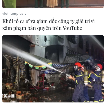
vietnamplus.vn
Khởi tố ca sĩ và giám đốc công ty giải trí vì
xâm phạm bản quyền trên YouTube
Hai trận động đất có độ lớn hơn 6 xảy ra
tại Nhật Bản và Đài Loan
18/09/2023 14:37
Ngày 18/9, Nhật Bản hứng chịu một trận động đất có
độ lớn 6,3, độ sâu chấn tiêu là 183,5km, trong khi đó, tại
Đài Loan cũng xảy ra một trận động đất lớn 6,1 ở khu
vực Đông Bắc vùng lãnh thổ này.