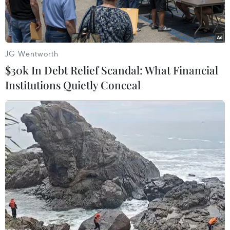
gia Costa Rica (ICE)đã bị tin tặc tấn công từ tối
30/9 và cho đến chiều 1/10.
Lực luợng an ninh mạng vẫn chưa tìm ra
JG Wentworth
nguyên nhân để khắc phục.
$30k In Debt Relief Scandal: What Financial
Institutions Quietly Conceal
Phát biểu trên đài phát thanh ADN, người phát
ngôn của ICE, ông Elberth Durancho biết hiện
tượng chung là sau khi các thuê bao vào mạng,
cấu hình của máy trởnên dị dạng, modem bị vô
hiệu hóa và hệ điều hành chết cứng.
Điều đáng chú ý nhất là sự cố diễn ra trong bối
cảnh quốc gia Trung Mỹ nàyquyết định cho
phép Công ty quốc doanh Tuyo Movil và các
doanh nghiệp Telefonicacủa Tây Ban Nha và