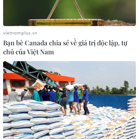
Mỹ áp thuế 15% đối với nguyên liệu
quan trọng để sản xuất chip
vietnamplus.vn
07/08/2026 00:56
Bạn bè Canada chia sẻ về giá trị độc lập, tự
chủ của Việt Nam
Google Wallet cho phép phụ huynh
thiết lập số dư an toàn của con cái
06/08/2026 23:44
ChatGPT cung cấp tính năng chat
không giới hạn cho người dùng miễn
phí
06/08/2026 23:32