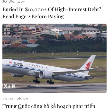
JG Wentworth
Buried In $10,000+ Of High-Interest Debt?
Read Page 2 Before Paying
#Costa Rica
#Internet
#Tin tặc
#Thuê bao
#Độc quyền
Costa Rica
Theo dõi VietnamPlus
vietnamplus.vn
Trung Quốc công bố kế hoạch phát triển