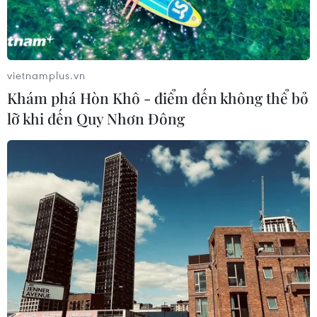
trang sử 80 năm của cơ quan Thông tấn anh hùng và
chặng đường vẻ vang 100 năm Báo chí Cách mạng Việt
Nam trong công cuộc xây dựng, phát triển đất nước.
vietnamplus.vn
Khám phá Hòn Khô - điểm đến không thể bỏ
lỡ khi đến Quy Nhơn Đông