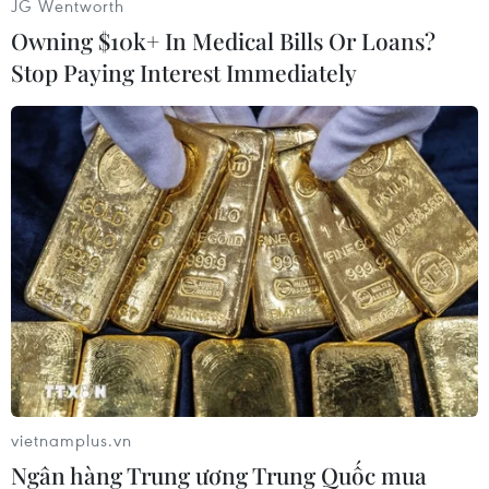
JG Wentworth
Owning $10k+ In Medical Bills Or Loans?
Stop Paying Interest Immediately
Lễ trao giải năm nay được tổ chức nhân dịp 100 năm Ngày Báo
chí Cách mạng Việt Nam, có chương trình nghệ thuật công
phu, hoành tráng, vinh danh những chiến sỹ trên mặt trận thông
tin. (Ảnh: Hoài Nam/Vietnam+)
vietnamplus.vn
Ngân hàng Trung ương Trung Quốc mua