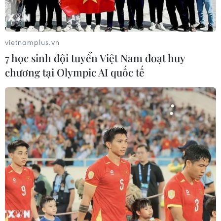
vietnamplus.vn
7 học sinh đội tuyển Việt Nam đoạt huy
Tập thể tác giả và đại diện nhóm tác giả đoạt giải C. (Ảnh:
chương tại Olympic AI quốc tế
Hoài Nam/Vietnam+)