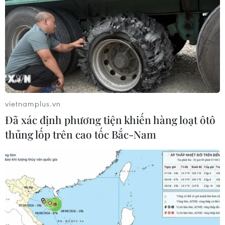
vietnamplus.vn
Chương trình nghệ thuật chào
Đã xác định phương tiện khiến hàng loạt ôtô
mừng kỷ niệm 100 năm Báo chí Cách
thủng lốp trên cao tốc Bắc-Nam
mạng Việt Nam
21/06/2025 14:35
Tối 21/6, tại Hà Nội, Hội Nhà báo Việt Nam tổ chức
Chương trình nghệ thuật chào mừng kỷ niệm 100 năm
Ngày Báo chí Cách mạng Việt Nam và Lễ trao giải Báo
chí Quốc gia lần thứ XIX năm 2024.