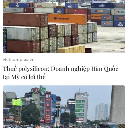
Viện Kiểm sát Nhân dân Tối cao với
TTXVN, Báo Nhân Dân và VOV
24/07/2026 12:42
Ký kết hợp tác truyền thông giữa
Viện Kiểm sát Nhân dân Tối cao và 3
cơ quan thông tấn, báo chí
vietnamplus.vn
24/07/2026 11:54
Thuế polysilicon: Doanh nghiệp Hàn Quốc
tại Mỹ có lợi thế
Lan tỏa giá trị các tác phẩm bảo vệ
nền tảng tư tưởng của Đảng
24/07/2026 11:51
Hà Nội: Lan tỏa đạo lý “Uống nước