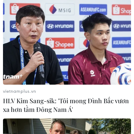
Đảng, Tổng Biên tập báo Nhân Dân, Chủ tịch Hội Nhà báo Việt
Nam và Chủ tịch Hội đồng Giải báo chí Quốc gia - khẳng định
Giải báo chí Quốc gia lần thứ XIX là tấm gương phản ánh đời
sống báo chí, phản ánh thực tiễn lãnh đạo, chỉ đạo, lao động
và cống hiến của Đảng, Nhà nước và nhân dân trong năm
2024. Báo chí đã tuyên truyền kịp thời, đậm nét những sự kiện
lớn, các vấn đề quan trọng của đất nước với những mảng đề
tài nổi bật. (Ảnh: Hoài Nam/Vietnam+)
vietnamplus.vn
HLV Kim Sang-sik: 'Tôi mong Đình Bắc vươn
xa hơn tầm Đông Nam Á'