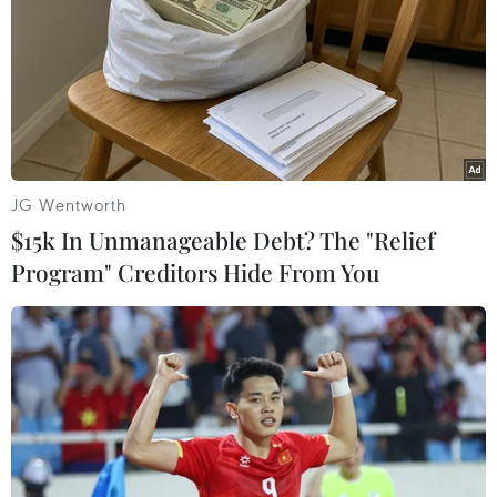
JG Wentworth
$15k In Unmanageable Debt? The "Relief
Program" Creditors Hide From You
Tập thể tác giả, đại diện nhóm tác giả đoạt Giả B. (Ảnh: Hoài
Nam/Vietnam+)