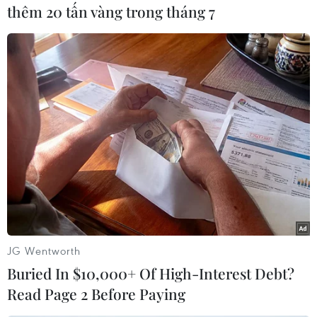
thêm 20 tấn vàng trong tháng 7
Phút mặc niệm dành cho hơn 500 nhà báo liệt sỹ đã ngã xuống
vì sự nghiệp cách mạng của Tổ quốc. (Ảnh: Hoài
Nam/Vietnam+)
JG Wentworth
Buried In $10,000+ Of High-Interest Debt?
Read Page 2 Before Paying
Nhà báo Lê Quốc Minh - Ủy viên Ban Chấp hành Trung ương