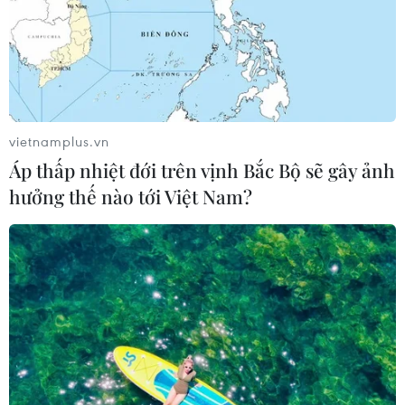
vietnamplus.vn
Áp thấp nhiệt đới trên vịnh Bắc Bộ sẽ gây ảnh
hưởng thế nào tới Việt Nam?
Lời tri ân nhân Ngày Báo chí Cách mạng
Việt Nam của Thông tấn xã Việt Nam
21/06/2025 11:09
Những người làm báo TTXVN sẽ cùng nhau viết tiếp