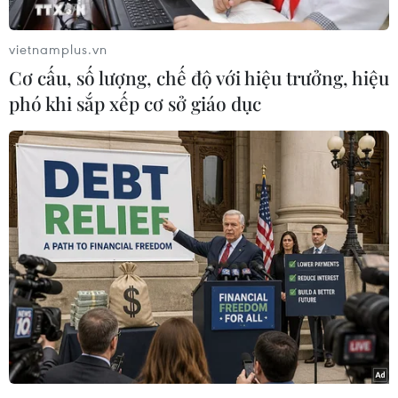
vietnamplus.vn
Cơ cấu, số lượng, chế độ với hiệu trưởng, hiệu
phó khi sắp xếp cơ sở giáo dục
Tối 21/6 tại Hà Nội đã diễn ra Lễ trao Giải Báo chí Quốc gia lần
thứ XIX. Giải Báo chí Quốc gia không chỉ là đích đến của những
tác phẩm xuất sắc, mà còn là nơi ghi nhận, tôn vinh hành trình
bền bỉ, tận tâm của hàng ngàn nhà báo trên khắp mọi miền
đất nước. (Ảnh: Hoài Nam/Vietnam+)