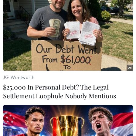
Giải thưởng năm nay có 13 Giải A, 27 Giải B, 49 Giải C và 39
Giải Khuyến khích ở 13 thể loại. (Ảnh: Hoài Nam/Vietnam+)
JG Wentworth
$25,000 In Personal Debt? The Legal
Settlement Loophole Nobody Mentions
Nhà báo Võ Mạnh Hùng ( Báo Điện tử VietnamPlus) đại diện
nhóm tác giả loạt 5 bài "'Chảy máu' - Lãng phí tài nguyên
khoáng sản: Gánh nặng đè lên 'vai' xã hội" nhận giải A. (Ảnh: