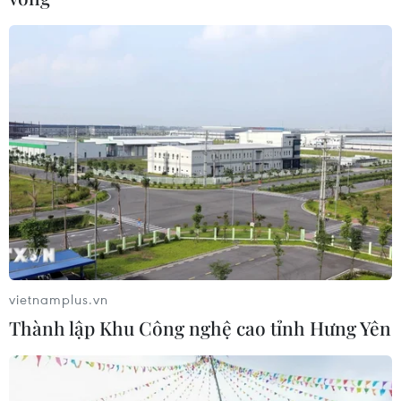
dân được lắng nghe, tiếp thu, góp phần xây dựng hệ thống
chính trị trong sạch, vững mạnh, củng cố niềm tin cho nhân
dân.(Ảnh: Hoài Nam/Vietnam+)
(Vietnam+)
vietnamplus.vn
Thành lập Khu Công nghệ cao tỉnh Hưng Yên