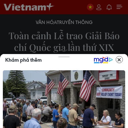
VĂN HÓA
TRUYỀN THÔNG
Toàn cảnh Lễ trao Giải Báo
chí Quốc gia lần thứ XIX
năm 2024
Khám phá thêm
Hoài Nam
21/06/2025 15:33
Giải thưởng năm nay trao tổng cộng 128 tác phẩm
báo chí xuất sắc thuộc 13 loại giải, trong đó Báo
Điện tử VietnamPlus có một Giải A và một Giải
Khuyến khích.