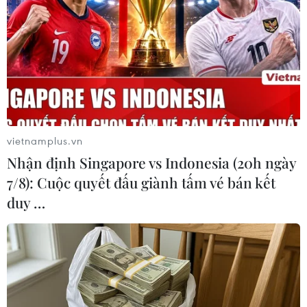
Hoài Nam/Vietnam+)
vietnamplus.vn
Nhận định Singapore vs Indonesia (20h ngày
7/8): Cuộc quyết đấu giành tấm vé bán kết
duy …
Nhà báo Thi Uyên đại diện nhóm tác giả nhận giải A cho tác
phẩm Phụ san Tương tác Panorama Chiến dịch Điện Biên Phủ,
Liên chi Hội Nhà báo Báo Nhân Dân. (Ảnh: Hoài
Nam/Vietnam+)